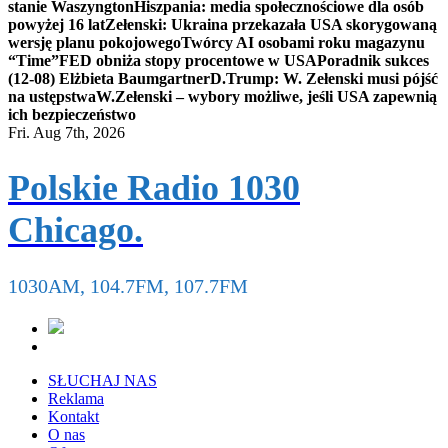
stanie Waszyngton
Hiszpania: media społecznościowe dla osób
powyżej 16 lat
Zełenski: Ukraina przekazała USA skorygowaną
wersję planu pokojowego
Twórcy AI osobami roku magazynu
“Time”
FED obniża stopy procentowe w USA
Poradnik sukces
(12-08) Elżbieta Baumgartner
D.Trump: W. Zełenski musi pójść
na ustępstwa
W.Zełenski – wybory możliwe, jeśli USA zapewnią
ich bezpieczeństwo
Fri. Aug 7th, 2026
Polskie Radio 1030
Chicago.
1030AM, 104.7FM, 107.7FM
SŁUCHAJ NAS
Reklama
Kontakt
O nas