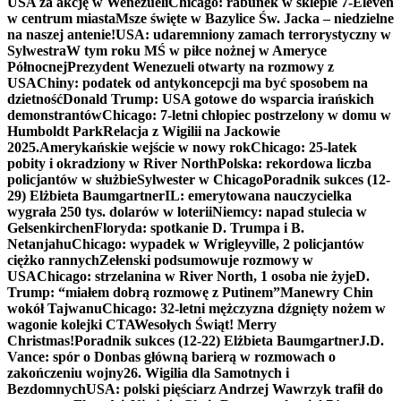
USA za akcję w Wenezueli
Chicago: rabunek w sklepie 7-Eleven
w centrum miasta
Msze święte w Bazylice Św. Jacka – niedzielne
na naszej antenie!
USA: udaremniony zamach terrorystyczny w
Sylwestra
W tym roku MŚ w piłce nożnej w Ameryce
Północnej
Prezydent Wenezueli otwarty na rozmowy z
USA
Chiny: podatek od antykoncepcji ma być sposobem na
dzietność
Donald Trump: USA gotowe do wsparcia irańskich
demonstrantów
Chicago: 7-letni chłopiec postrzelony w domu w
Humboldt Park
Relacja z Wigilii na Jackowie
2025.
Amerykańskie wejście w nowy rok
Chicago: 25-latek
pobity i okradziony w River North
Polska: rekordowa liczba
policjantów w służbie
Sylwester w Chicago
Poradnik sukces (12-
29) Elżbieta Baumgartner
IL: emerytowana nauczycielka
wygrała 250 tys. dolarów w loterii
Niemcy: napad stulecia w
Gelsenkirchen
Floryda: spotkanie D. Trumpa i B.
Netanjahu
Chicago: wypadek w Wrigleyville, 2 policjantów
ciężko rannych
Zełenski podsumowuje rozmowy w
USA
Chicago: strzelanina w River North, 1 osoba nie żyje
D.
Trump: “miałem dobrą rozmowę z Putinem”
Manewry Chin
wokół Tajwanu
Chicago: 32-letni mężczyzna dźgnięty nożem w
wagonie kolejki CTA
Wesołych Świąt! Merry
Christmas!
Poradnik sukces (12-22) Elżbieta Baumgartner
J.D.
Vance: spór o Donbas główną barierą w rozmowach o
zakończeniu wojny
26. Wigilia dla Samotnych i
Bezdomnych
USA: polski pięściarz Andrzej Wawrzyk trafił do