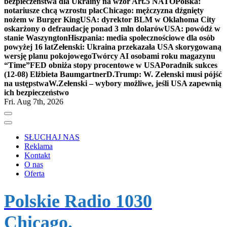
bezpieczeństwa dla Ukrainy na wzór Art.5 NATO
Polska:
notariusze chcą wzrostu płac
Chicago: mężczyzna dźgnięty
nożem w Burger King
USA: dyrektor BLM w Oklahoma City
oskarżony o defraudację ponad 3 mln dolarów
USA: powódź w
stanie Waszyngton
Hiszpania: media społecznościowe dla osób
powyżej 16 lat
Zełenski: Ukraina przekazała USA skorygowaną
wersję planu pokojowego
Twórcy AI osobami roku magazynu
“Time”
FED obniża stopy procentowe w USA
Poradnik sukces
(12-08) Elżbieta Baumgartner
D.Trump: W. Zełenski musi pójść
na ustępstwa
W.Zełenski – wybory możliwe, jeśli USA zapewnią
ich bezpieczeństwo
Fri. Aug 7th, 2026
SŁUCHAJ NAS
Reklama
Kontakt
O nas
Oferta
Polskie Radio 1030
Chicago.