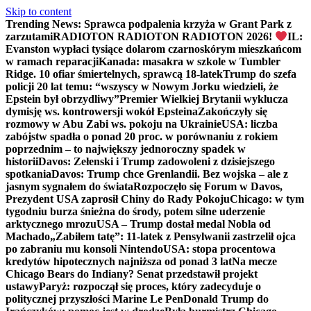
Skip to content
Trending News:
Sprawca podpalenia krzyża w Grant Park z
zarzutami
RADIOTON RADIOTON RADIOTON 2026!
IL:
Evanston wypłaci tysiące dolarom czarnoskórym mieszkańcom
w ramach reparacji
Kanada: masakra w szkole w Tumbler
Ridge. 10 ofiar śmiertelnych, sprawcą 18-latek
Trump do szefa
policji 20 lat temu: “wszyscy w Nowym Jorku wiedzieli, że
Epstein był obrzydliwy”
Premier Wielkiej Brytanii wyklucza
dymisję ws. kontrowersji wokół Epsteina
Zakończyły się
rozmowy w Abu Zabi ws. pokoju na Ukrainie
USA: liczba
zabójstw spadła o ponad 20 proc. w porównaniu z rokiem
poprzednim – to największy jednoroczny spadek w
historii
Davos: Zełenski i Trump zadowoleni z dzisiejszego
spotkania
Davos: Trump chce Grenlandii. Bez wojska – ale z
jasnym sygnałem do świata
Rozpoczęło się Forum w Davos,
Prezydent USA zaprosił Chiny do Rady Pokoju
Chicago: w tym
tygodniu burza śnieżna do środy, potem silne uderzenie
arktycznego mrozu
USA – Trump dostał medal Nobla od
Machado
„Zabiłem tatę”: 11-latek z Pensylwanii zastrzelił ojca
po zabraniu mu konsoli Nintendo
USA: stopa procentowa
kredytów hipotecznych najniższa od ponad 3 lat
Na mecze
Chicago Bears do Indiany? Senat przedstawił projekt
ustawy
Paryż: rozpoczął się proces, który zadecyduje o
politycznej przyszłości Marine Le Pen
Donald Trump do