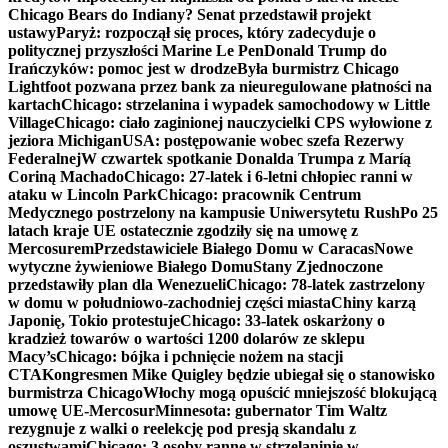
Chicago Bears do Indiany? Senat przedstawił projekt
ustawy
Paryż: rozpoczął się proces, który zadecyduje o
politycznej przyszłości Marine Le Pen
Donald Trump do
Irańczyków: pomoc jest w drodze
Była burmistrz Chicago
Lightfoot pozwana przez bank za nieuregulowane płatności na
kartach
Chicago: strzelanina i wypadek samochodowy w Little
Village
Chicago: ciało zaginionej nauczycielki CPS wyłowione z
jeziora Michigan
USA: postępowanie wobec szefa Rezerwy
Federalnej
W czwartek spotkanie Donalda Trumpa z Maríą
Coriną Machado
Chicago: 27-latek i 6-letni chłopiec ranni w
ataku w Lincoln Park
Chicago: pracownik Centrum
Medycznego postrzelony na kampusie Uniwersytetu Rush
Po 25
latach kraje UE ostatecznie zgodziły się na umowę z
Mercosurem
Przedstawiciele Białego Domu w Caracas
Nowe
wytyczne żywieniowe Białego Domu
Stany Zjednoczone
przedstawiły plan dla Wenezueli
Chicago: 78-latek zastrzelony
w domu w południowo-zachodniej części miasta
Chiny karzą
Japonię, Tokio protestuje
Chicago: 33-latek oskarżony o
kradzież towarów o wartości 1200 dolarów ze sklepu
Macy’s
Chicago: bójka i pchnięcie nożem na stacji
CTA
Kongresmen Mike Quigley będzie ubiegał się o stanowisko
burmistrza Chicago
Włochy mogą opuścić mniejszość blokującą
umowę UE-Mercosur
Minnesota: gubernator Tim Waltz
rezygnuje z walki o reelekcję pod presją skandalu z
oszustwami
Chicago: 3 osoby ranne w strzelaninie w