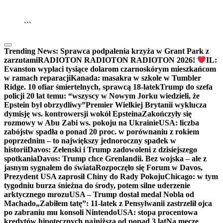
▶
Kliknij PLAY, aby słuchać
```
Trending News:
Sprawca podpalenia krzyża w Grant Park z
zarzutami
RADIOTON RADIOTON RADIOTON 2026!
IL:
Evanston wypłaci tysiące dolarom czarnoskórym mieszkańcom
w ramach reparacji
Kanada: masakra w szkole w Tumbler
Ridge. 10 ofiar śmiertelnych, sprawcą 18-latek
Trump do szefa
policji 20 lat temu: “wszyscy w Nowym Jorku wiedzieli, że
Epstein był obrzydliwy”
Premier Wielkiej Brytanii wyklucza
dymisję ws. kontrowersji wokół Epsteina
Zakończyły się
rozmowy w Abu Zabi ws. pokoju na Ukrainie
USA: liczba
zabójstw spadła o ponad 20 proc. w porównaniu z rokiem
poprzednim – to największy jednoroczny spadek w
historii
Davos: Zełenski i Trump zadowoleni z dzisiejszego
spotkania
Davos: Trump chce Grenlandii. Bez wojska – ale z
jasnym sygnałem do świata
Rozpoczęło się Forum w Davos,
Prezydent USA zaprosił Chiny do Rady Pokoju
Chicago: w tym
tygodniu burza śnieżna do środy, potem silne uderzenie
arktycznego mrozu
USA – Trump dostał medal Nobla od
Machado
„Zabiłem tatę”: 11-latek z Pensylwanii zastrzelił ojca
po zabraniu mu konsoli Nintendo
USA: stopa procentowa
kredytów hipotecznych najniższa od ponad 3 lat
Na mecze