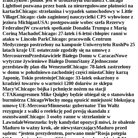
Irańczyków: pomoc jest w drodze
Była burmistrz Chicago
Lightfoot pozwana przez bank za nieuregulowane płatności na
kartach
Chicago: strzelanina i wypadek samochodowy w Little
Village
Chicago: ciało zaginionej nauczycielki CPS wyłowione z
jeziora Michigan
USA: postępowanie wobec szefa Rezerwy
Federalnej
W czwartek spotkanie Donalda Trumpa z Maríą
Coriną Machado
Chicago: 27-latek i 6-letni chłopiec ranni w
ataku w Lincoln Park
Chicago: pracownik Centrum
Medycznego postrzelony na kampusie Uniwersytetu Rush
Po 25
latach kraje UE ostatecznie zgodziły się na umowę z
Mercosurem
Przedstawiciele Białego Domu w Caracas
Nowe
wytyczne żywieniowe Białego Domu
Stany Zjednoczone
przedstawiły plan dla Wenezueli
Chicago: 78-latek zastrzelony
w domu w południowo-zachodniej części miasta
Chiny karzą
Japonię, Tokio protestuje
Chicago: 33-latek oskarżony o
kradzież towarów o wartości 1200 dolarów ze sklepu
Macy’s
Chicago: bójka i pchnięcie nożem na stacji
CTA
Kongresmen Mike Quigley będzie ubiegał się o stanowisko
burmistrza Chicago
Włochy mogą opuścić mniejszość blokującą
umowę UE-Mercosur
Minnesota: gubernator Tim Waltz
rezygnuje z walki o reelekcję pod presją skandalu z
oszustwami
Chicago: 3 osoby ranne w strzelaninie w
Lawndale
Wenezuela: były kandydat opozycji mówi, że obalenie
Maduro to ważny krok, ale niewystarczający
Maduro przed
sądem: “jestem prezydentem, porwano mnie”
Rosja potępia