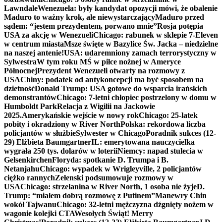
Lawndale
Wenezuela: były kandydat opozycji mówi, że obalenie
Maduro to ważny krok, ale niewystarczający
Maduro przed
sądem: “jestem prezydentem, porwano mnie”
Rosja potępia
USA za akcję w Wenezueli
Chicago: rabunek w sklepie 7-Eleven
w centrum miasta
Msze święte w Bazylice Św. Jacka – niedzielne
na naszej antenie!
USA: udaremniony zamach terrorystyczny w
Sylwestra
W tym roku MŚ w piłce nożnej w Ameryce
Północnej
Prezydent Wenezueli otwarty na rozmowy z
USA
Chiny: podatek od antykoncepcji ma być sposobem na
dzietność
Donald Trump: USA gotowe do wsparcia irańskich
demonstrantów
Chicago: 7-letni chłopiec postrzelony w domu w
Humboldt Park
Relacja z Wigilii na Jackowie
2025.
Amerykańskie wejście w nowy rok
Chicago: 25-latek
pobity i okradziony w River North
Polska: rekordowa liczba
policjantów w służbie
Sylwester w Chicago
Poradnik sukces (12-
29) Elżbieta Baumgartner
IL: emerytowana nauczycielka
wygrała 250 tys. dolarów w loterii
Niemcy: napad stulecia w
Gelsenkirchen
Floryda: spotkanie D. Trumpa i B.
Netanjahu
Chicago: wypadek w Wrigleyville, 2 policjantów
ciężko rannych
Zełenski podsumowuje rozmowy w
USA
Chicago: strzelanina w River North, 1 osoba nie żyje
D.
Trump: “miałem dobrą rozmowę z Putinem”
Manewry Chin
wokół Tajwanu
Chicago: 32-letni mężczyzna dźgnięty nożem w
wagonie kolejki CTA
Wesołych Świąt! Merry