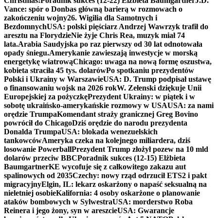
Christmas!
Poradnik sukces (12-22) Elżbieta Baumgartner
J.D.
Vance: spór o Donbas główną barierą w rozmowach o
zakończeniu wojny
26. Wigilia dla Samotnych i
Bezdomnych
USA: polski pięściarz Andrzej Wawrzyk trafił do
aresztu na Florydzie
Nie żyje Chris Rea, muzyk miał 74
lata.
Arabia Saudyjska po raz pierwszy od 30 lat odnotowała
opady śniegu.
Amerykanie zawieszają inwestycje w morską
energetykę wiatrową
Chicago: uwaga na nową formę oszustwa,
kobieta straciła 45 tys. dolarów
Po spotkaniu prezydentów
Polski i Ukrainy w Warszawie
USA: D. Trump podpisał ustawę
o finansowaniu wojsk na 2026 rok
W. Zełenski dziękuje Unii
Europejskiej za pożyczkę
Prezydent Ukrainy: w piątek i w
sobotę ukraińsko-amerykańskie rozmowy w USA
USA: za nami
orędzie Trumpa
Komendant straży granicznej Greg Bovino
powrócił do Chicago
Dziś orędzie do narodu prezydenta
Donalda Trumpa
USA: blokada wenezuelskich
tankowców
Ameryka czeka na kolejnego miliardera, dziś
losowanie Powerball
Prezydent Trump złożył pozew na 10 mld
dolarów przeciw BBC
Poradnik sukces (12-15) Elżbieta
Baumgartner
KE wycofuje się z całkowitego zakazu aut
spalinowych od 2035
Czechy: nowy rząd odrzucił ETS2 i pakt
migracyjny
Elgin, IL: lekarz oskarżony o napaść seksualną na
nieletniej osobie
Kalifornia: 4 osoby oskarżone o planowanie
ataków bombowych w Sylwestra
USA: morderstwo Roba
Reinera i jego żony, syn w areszcie
USA: Gwarancje