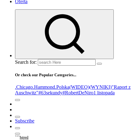
Oferta
Search for:
Or check our Popular Categories...
.Chicago
.Hammond
.Polska
(WIDEO)
(WYNIKI)
"Raport z
Auschwitz"
#63sekundy
#RobertDeNiro
1 listopada
Subscribe
```html