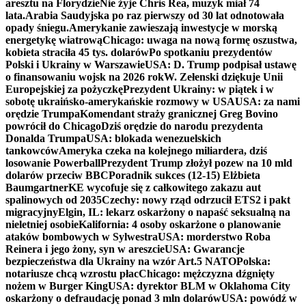
aresztu na Florydzie
Nie żyje Chris Rea, muzyk miał 74
lata.
Arabia Saudyjska po raz pierwszy od 30 lat odnotowała
opady śniegu.
Amerykanie zawieszają inwestycje w morską
energetykę wiatrową
Chicago: uwaga na nową formę oszustwa,
kobieta straciła 45 tys. dolarów
Po spotkaniu prezydentów
Polski i Ukrainy w Warszawie
USA: D. Trump podpisał ustawę
o finansowaniu wojsk na 2026 rok
W. Zełenski dziękuje Unii
Europejskiej za pożyczkę
Prezydent Ukrainy: w piątek i w
sobotę ukraińsko-amerykańskie rozmowy w USA
USA: za nami
orędzie Trumpa
Komendant straży granicznej Greg Bovino
powrócił do Chicago
Dziś orędzie do narodu prezydenta
Donalda Trumpa
USA: blokada wenezuelskich
tankowców
Ameryka czeka na kolejnego miliardera, dziś
losowanie Powerball
Prezydent Trump złożył pozew na 10 mld
dolarów przeciw BBC
Poradnik sukces (12-15) Elżbieta
Baumgartner
KE wycofuje się z całkowitego zakazu aut
spalinowych od 2035
Czechy: nowy rząd odrzucił ETS2 i pakt
migracyjny
Elgin, IL: lekarz oskarżony o napaść seksualną na
nieletniej osobie
Kalifornia: 4 osoby oskarżone o planowanie
ataków bombowych w Sylwestra
USA: morderstwo Roba
Reinera i jego żony, syn w areszcie
USA: Gwarancje
bezpieczeństwa dla Ukrainy na wzór Art.5 NATO
Polska:
notariusze chcą wzrostu płac
Chicago: mężczyzna dźgnięty
nożem w Burger King
USA: dyrektor BLM w Oklahoma City
oskarżony o defraudację ponad 3 mln dolarów
USA: powódź w