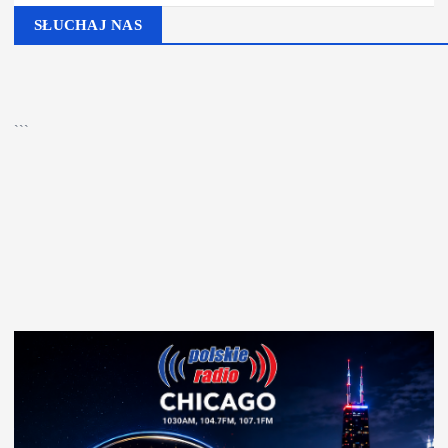
SŁUCHAJ NAS
▶
Kliknij PLAY, aby słuchać
```