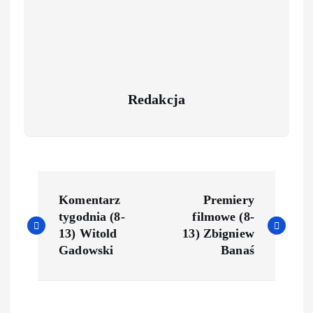
Redakcja
P
Komentarz
Premiery
o
tygodnia (8-
filmowe (8-
13) Witold
13) Zbigniew
s
Gadowski
Banaś
t