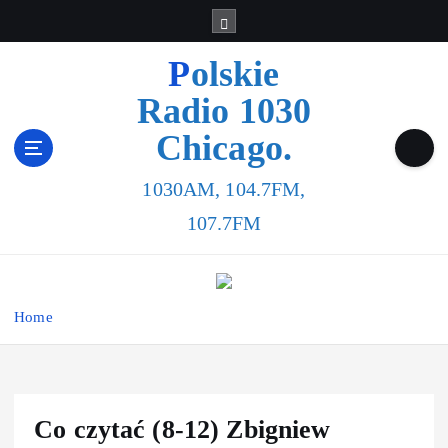
S
k
i
Polskie
p
Radio 1030
t
o
Chicago.
c
o
1030AM, 104.7FM,
n
t
107.7FM
e
n
t
Home
Co czytać (8-12) Zbigniew