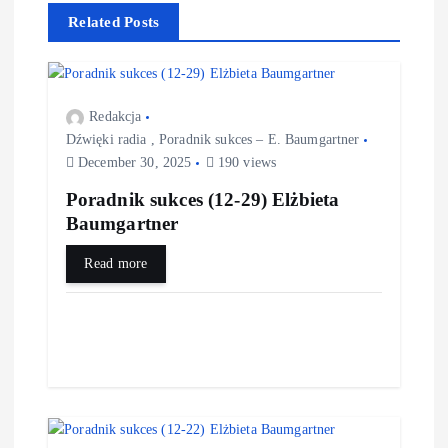
n
Related Posts
a
v
Redakcja
Dźwięki radia
,
Poradnik sukces – E. Baumgartner
i
December 30, 2025
190 views
Poradnik sukces (12-29) Elżbieta
g
Baumgartner
a
Read more
t
i
o