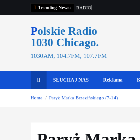
Trending News:
R
A
D
I
O
T
O
Polskie Radio
1030 Chicago.
1030AM, 104.7FM, 107.7FM
SŁUCHAJ NAS
Reklama
K
Home
Paryż Marka Brzezińskiego (7-14)
Paryż Marka 