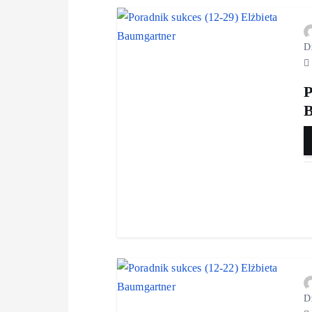
D
P
D