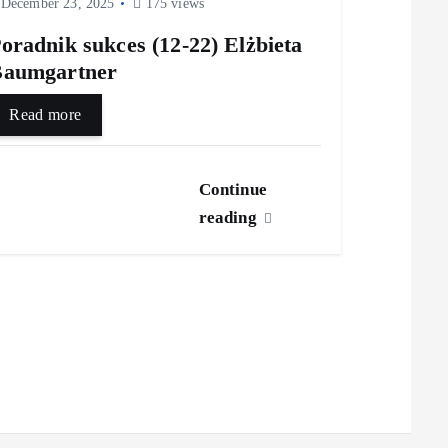
December 23, 2025
175 views
oradnik sukces (12-22) Elżbieta
Baumgartner
Read more
Continue
reading