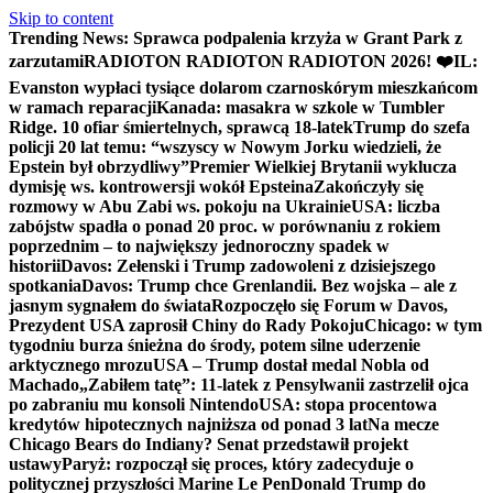
Skip to content
Trending News:
Sprawca podpalenia krzyża w Grant Park z
zarzutami
RADIOTON RADIOTON RADIOTON 2026! ❤️
IL:
Evanston wypłaci tysiące dolarom czarnoskórym mieszkańcom
w ramach reparacji
Kanada: masakra w szkole w Tumbler
Ridge. 10 ofiar śmiertelnych, sprawcą 18-latek
Trump do szefa
policji 20 lat temu: “wszyscy w Nowym Jorku wiedzieli, że
Epstein był obrzydliwy”
Premier Wielkiej Brytanii wyklucza
dymisję ws. kontrowersji wokół Epsteina
Zakończyły się
rozmowy w Abu Zabi ws. pokoju na Ukrainie
USA: liczba
zabójstw spadła o ponad 20 proc. w porównaniu z rokiem
poprzednim – to największy jednoroczny spadek w
historii
Davos: Zełenski i Trump zadowoleni z dzisiejszego
spotkania
Davos: Trump chce Grenlandii. Bez wojska – ale z
jasnym sygnałem do świata
Rozpoczęło się Forum w Davos,
Prezydent USA zaprosił Chiny do Rady Pokoju
Chicago: w tym
tygodniu burza śnieżna do środy, potem silne uderzenie
arktycznego mrozu
USA – Trump dostał medal Nobla od
Machado
„Zabiłem tatę”: 11-latek z Pensylwanii zastrzelił ojca
po zabraniu mu konsoli Nintendo
USA: stopa procentowa
kredytów hipotecznych najniższa od ponad 3 lat
Na mecze
Chicago Bears do Indiany? Senat przedstawił projekt
ustawy
Paryż: rozpoczął się proces, który zadecyduje o
politycznej przyszłości Marine Le Pen
Donald Trump do