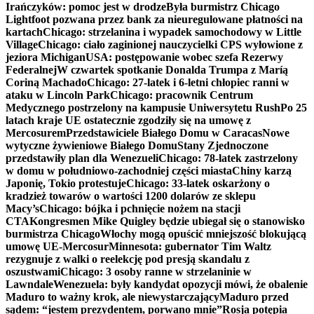
Irańczyków: pomoc jest w drodze
Była burmistrz Chicago
Lightfoot pozwana przez bank za nieuregulowane płatności na
kartach
Chicago: strzelanina i wypadek samochodowy w Little
Village
Chicago: ciało zaginionej nauczycielki CPS wyłowione z
jeziora Michigan
USA: postępowanie wobec szefa Rezerwy
Federalnej
W czwartek spotkanie Donalda Trumpa z Maríą
Coriną Machado
Chicago: 27-latek i 6-letni chłopiec ranni w
ataku w Lincoln Park
Chicago: pracownik Centrum
Medycznego postrzelony na kampusie Uniwersytetu Rush
Po 25
latach kraje UE ostatecznie zgodziły się na umowę z
Mercosurem
Przedstawiciele Białego Domu w Caracas
Nowe
wytyczne żywieniowe Białego Domu
Stany Zjednoczone
przedstawiły plan dla Wenezueli
Chicago: 78-latek zastrzelony
w domu w południowo-zachodniej części miasta
Chiny karzą
Japonię, Tokio protestuje
Chicago: 33-latek oskarżony o
kradzież towarów o wartości 1200 dolarów ze sklepu
Macy’s
Chicago: bójka i pchnięcie nożem na stacji
CTA
Kongresmen Mike Quigley będzie ubiegał się o stanowisko
burmistrza Chicago
Włochy mogą opuścić mniejszość blokującą
umowę UE-Mercosur
Minnesota: gubernator Tim Waltz
rezygnuje z walki o reelekcję pod presją skandalu z
oszustwami
Chicago: 3 osoby ranne w strzelaninie w
Lawndale
Wenezuela: były kandydat opozycji mówi, że obalenie
Maduro to ważny krok, ale niewystarczający
Maduro przed
sądem: “jestem prezydentem, porwano mnie”
Rosja potępia