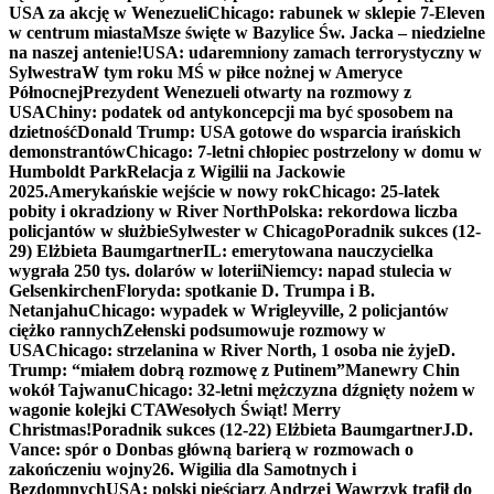
USA za akcję w Wenezueli
Chicago: rabunek w sklepie 7-Eleven
w centrum miasta
Msze święte w Bazylice Św. Jacka – niedzielne
na naszej antenie!
USA: udaremniony zamach terrorystyczny w
Sylwestra
W tym roku MŚ w piłce nożnej w Ameryce
Północnej
Prezydent Wenezueli otwarty na rozmowy z
USA
Chiny: podatek od antykoncepcji ma być sposobem na
dzietność
Donald Trump: USA gotowe do wsparcia irańskich
demonstrantów
Chicago: 7-letni chłopiec postrzelony w domu w
Humboldt Park
Relacja z Wigilii na Jackowie
2025.
Amerykańskie wejście w nowy rok
Chicago: 25-latek
pobity i okradziony w River North
Polska: rekordowa liczba
policjantów w służbie
Sylwester w Chicago
Poradnik sukces (12-
29) Elżbieta Baumgartner
IL: emerytowana nauczycielka
wygrała 250 tys. dolarów w loterii
Niemcy: napad stulecia w
Gelsenkirchen
Floryda: spotkanie D. Trumpa i B.
Netanjahu
Chicago: wypadek w Wrigleyville, 2 policjantów
ciężko rannych
Zełenski podsumowuje rozmowy w
USA
Chicago: strzelanina w River North, 1 osoba nie żyje
D.
Trump: “miałem dobrą rozmowę z Putinem”
Manewry Chin
wokół Tajwanu
Chicago: 32-letni mężczyzna dźgnięty nożem w
wagonie kolejki CTA
Wesołych Świąt! Merry
Christmas!
Poradnik sukces (12-22) Elżbieta Baumgartner
J.D.
Vance: spór o Donbas główną barierą w rozmowach o
zakończeniu wojny
26. Wigilia dla Samotnych i
Bezdomnych
USA: polski pięściarz Andrzej Wawrzyk trafił do