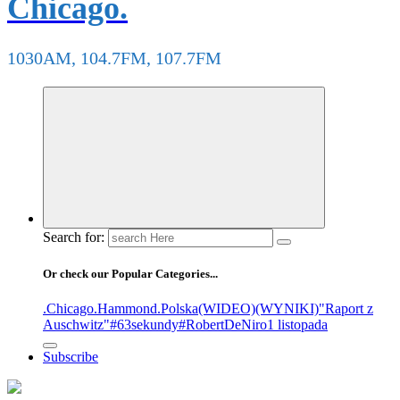
Chicago.
1030AM, 104.7FM, 107.7FM
Search for:
Or check our Popular Categories...
.Chicago
.Hammond
.Polska
(WIDEO)
(WYNIKI)
"Raport z
Auschwitz"
#63sekundy
#RobertDeNiro
1 listopada
Subscribe