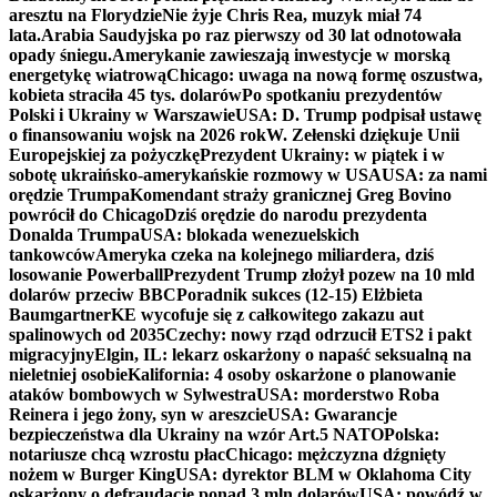
aresztu na Florydzie
Nie żyje Chris Rea, muzyk miał 74
lata.
Arabia Saudyjska po raz pierwszy od 30 lat odnotowała
opady śniegu.
Amerykanie zawieszają inwestycje w morską
energetykę wiatrową
Chicago: uwaga na nową formę oszustwa,
kobieta straciła 45 tys. dolarów
Po spotkaniu prezydentów
Polski i Ukrainy w Warszawie
USA: D. Trump podpisał ustawę
o finansowaniu wojsk na 2026 rok
W. Zełenski dziękuje Unii
Europejskiej za pożyczkę
Prezydent Ukrainy: w piątek i w
sobotę ukraińsko-amerykańskie rozmowy w USA
USA: za nami
orędzie Trumpa
Komendant straży granicznej Greg Bovino
powrócił do Chicago
Dziś orędzie do narodu prezydenta
Donalda Trumpa
USA: blokada wenezuelskich
tankowców
Ameryka czeka na kolejnego miliardera, dziś
losowanie Powerball
Prezydent Trump złożył pozew na 10 mld
dolarów przeciw BBC
Poradnik sukces (12-15) Elżbieta
Baumgartner
KE wycofuje się z całkowitego zakazu aut
spalinowych od 2035
Czechy: nowy rząd odrzucił ETS2 i pakt
migracyjny
Elgin, IL: lekarz oskarżony o napaść seksualną na
nieletniej osobie
Kalifornia: 4 osoby oskarżone o planowanie
ataków bombowych w Sylwestra
USA: morderstwo Roba
Reinera i jego żony, syn w areszcie
USA: Gwarancje
bezpieczeństwa dla Ukrainy na wzór Art.5 NATO
Polska:
notariusze chcą wzrostu płac
Chicago: mężczyzna dźgnięty
nożem w Burger King
USA: dyrektor BLM w Oklahoma City
oskarżony o defraudację ponad 3 mln dolarów
USA: powódź w