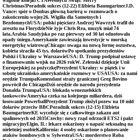
wagonie kolejki CTA
Wesołych Świąt! Merry
Christmas!
Poradnik sukces (12-22) Elżbieta Baumgartner
J.D.
Vance: spór o Donbas główną barierą w rozmowach o
zakończeniu wojny
26. Wigilia dla Samotnych i
Bezdomnych
USA: polski pięściarz Andrzej Wawrzyk trafił do
aresztu na Florydzie
Nie żyje Chris Rea, muzyk miał 74
lata.
Arabia Saudyjska po raz pierwszy od 30 lat odnotowała
opady śniegu.
Amerykanie zawieszają inwestycje w morską
energetykę wiatrową
Chicago: uwaga na nową formę oszustwa,
kobieta straciła 45 tys. dolarów
Po spotkaniu prezydentów
Polski i Ukrainy w Warszawie
USA: D. Trump podpisał ustawę
o finansowaniu wojsk na 2026 rok
W. Zełenski dziękuje Unii
Europejskiej za pożyczkę
Prezydent Ukrainy: w piątek i w
sobotę ukraińsko-amerykańskie rozmowy w USA
USA: za nami
orędzie Trumpa
Komendant straży granicznej Greg Bovino
powrócił do Chicago
Dziś orędzie do narodu prezydenta
Donalda Trumpa
USA: blokada wenezuelskich
tankowców
Ameryka czeka na kolejnego miliardera, dziś
losowanie Powerball
Prezydent Trump złożył pozew na 10 mld
dolarów przeciw BBC
Poradnik sukces (12-15) Elżbieta
Baumgartner
KE wycofuje się z całkowitego zakazu aut
spalinowych od 2035
Czechy: nowy rząd odrzucił ETS2 i pakt
migracyjny
Elgin, IL: lekarz oskarżony o napaść seksualną na
nieletniej osobie
Kalifornia: 4 osoby oskarżone o planowanie
ataków bombowych w Sylwestra
USA: morderstwo Roba