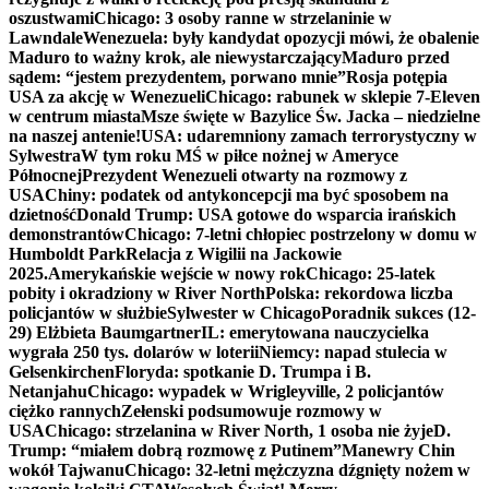
oszustwami
Chicago: 3 osoby ranne w strzelaninie w
Lawndale
Wenezuela: były kandydat opozycji mówi, że obalenie
Maduro to ważny krok, ale niewystarczający
Maduro przed
sądem: “jestem prezydentem, porwano mnie”
Rosja potępia
USA za akcję w Wenezueli
Chicago: rabunek w sklepie 7-Eleven
w centrum miasta
Msze święte w Bazylice Św. Jacka – niedzielne
na naszej antenie!
USA: udaremniony zamach terrorystyczny w
Sylwestra
W tym roku MŚ w piłce nożnej w Ameryce
Północnej
Prezydent Wenezueli otwarty na rozmowy z
USA
Chiny: podatek od antykoncepcji ma być sposobem na
dzietność
Donald Trump: USA gotowe do wsparcia irańskich
demonstrantów
Chicago: 7-letni chłopiec postrzelony w domu w
Humboldt Park
Relacja z Wigilii na Jackowie
2025.
Amerykańskie wejście w nowy rok
Chicago: 25-latek
pobity i okradziony w River North
Polska: rekordowa liczba
policjantów w służbie
Sylwester w Chicago
Poradnik sukces (12-
29) Elżbieta Baumgartner
IL: emerytowana nauczycielka
wygrała 250 tys. dolarów w loterii
Niemcy: napad stulecia w
Gelsenkirchen
Floryda: spotkanie D. Trumpa i B.
Netanjahu
Chicago: wypadek w Wrigleyville, 2 policjantów
ciężko rannych
Zełenski podsumowuje rozmowy w
USA
Chicago: strzelanina w River North, 1 osoba nie żyje
D.
Trump: “miałem dobrą rozmowę z Putinem”
Manewry Chin
wokół Tajwanu
Chicago: 32-letni mężczyzna dźgnięty nożem w