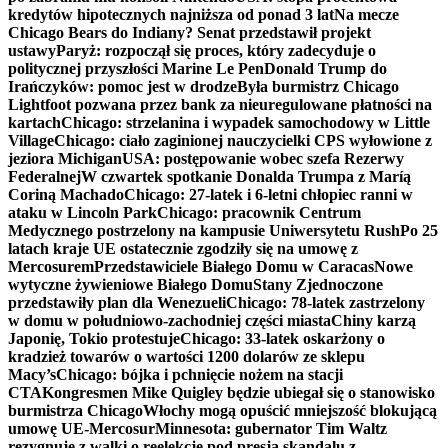
kredytów hipotecznych najniższa od ponad 3 lat
Na mecze
Chicago Bears do Indiany? Senat przedstawił projekt
ustawy
Paryż: rozpoczął się proces, który zadecyduje o
politycznej przyszłości Marine Le Pen
Donald Trump do
Irańczyków: pomoc jest w drodze
Była burmistrz Chicago
Lightfoot pozwana przez bank za nieuregulowane płatności na
kartach
Chicago: strzelanina i wypadek samochodowy w Little
Village
Chicago: ciało zaginionej nauczycielki CPS wyłowione z
jeziora Michigan
USA: postępowanie wobec szefa Rezerwy
Federalnej
W czwartek spotkanie Donalda Trumpa z Maríą
Coriną Machado
Chicago: 27-latek i 6-letni chłopiec ranni w
ataku w Lincoln Park
Chicago: pracownik Centrum
Medycznego postrzelony na kampusie Uniwersytetu Rush
Po 25
latach kraje UE ostatecznie zgodziły się na umowę z
Mercosurem
Przedstawiciele Białego Domu w Caracas
Nowe
wytyczne żywieniowe Białego Domu
Stany Zjednoczone
przedstawiły plan dla Wenezueli
Chicago: 78-latek zastrzelony
w domu w południowo-zachodniej części miasta
Chiny karzą
Japonię, Tokio protestuje
Chicago: 33-latek oskarżony o
kradzież towarów o wartości 1200 dolarów ze sklepu
Macy’s
Chicago: bójka i pchnięcie nożem na stacji
CTA
Kongresmen Mike Quigley będzie ubiegał się o stanowisko
burmistrza Chicago
Włochy mogą opuścić mniejszość blokującą
umowę UE-Mercosur
Minnesota: gubernator Tim Waltz
rezygnuje z walki o reelekcję pod presją skandalu z