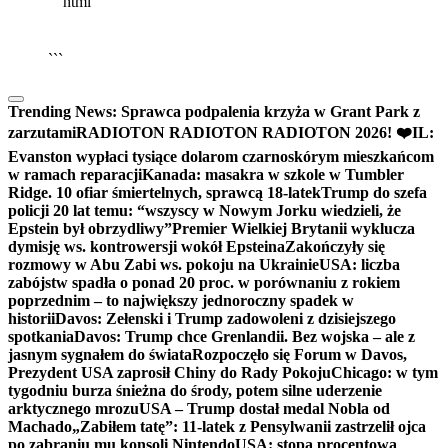
```html
▶
Kliknij PLAY, aby słuchać
🔈
🔊
```
Trending News:
Sprawca podpalenia krzyża w Grant Park z
zarzutami
RADIOTON RADIOTON RADIOTON 2026! ❤️
IL:
Evanston wypłaci tysiące dolarom czarnoskórym mieszkańcom
w ramach reparacji
Kanada: masakra w szkole w Tumbler
Ridge. 10 ofiar śmiertelnych, sprawcą 18-latek
Trump do szefa
policji 20 lat temu: “wszyscy w Nowym Jorku wiedzieli, że
Epstein był obrzydliwy”
Premier Wielkiej Brytanii wyklucza
dymisję ws. kontrowersji wokół Epsteina
Zakończyły się
rozmowy w Abu Zabi ws. pokoju na Ukrainie
USA: liczba
zabójstw spadła o ponad 20 proc. w porównaniu z rokiem
poprzednim – to największy jednoroczny spadek w
historii
Davos: Zełenski i Trump zadowoleni z dzisiejszego
spotkania
Davos: Trump chce Grenlandii. Bez wojska – ale z
jasnym sygnałem do świata
Rozpoczęło się Forum w Davos,
Prezydent USA zaprosił Chiny do Rady Pokoju
Chicago: w tym
tygodniu burza śnieżna do środy, potem silne uderzenie
arktycznego mrozu
USA – Trump dostał medal Nobla od
Machado
„Zabiłem tatę”: 11-latek z Pensylwanii zastrzelił ojca
po zabraniu mu konsoli Nintendo
USA: stopa procentowa