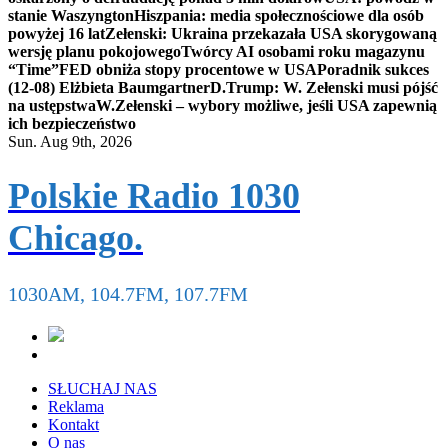
stanie Waszyngton
Hiszpania: media społecznościowe dla osób
powyżej 16 lat
Zełenski: Ukraina przekazała USA skorygowaną
wersję planu pokojowego
Twórcy AI osobami roku magazynu
“Time”
FED obniża stopy procentowe w USA
Poradnik sukces
(12-08) Elżbieta Baumgartner
D.Trump: W. Zełenski musi pójść
na ustępstwa
W.Zełenski – wybory możliwe, jeśli USA zapewnią
ich bezpieczeństwo
Sun. Aug 9th, 2026
Polskie Radio 1030
Chicago.
1030AM, 104.7FM, 107.7FM
SŁUCHAJ NAS
Reklama
Kontakt
O nas