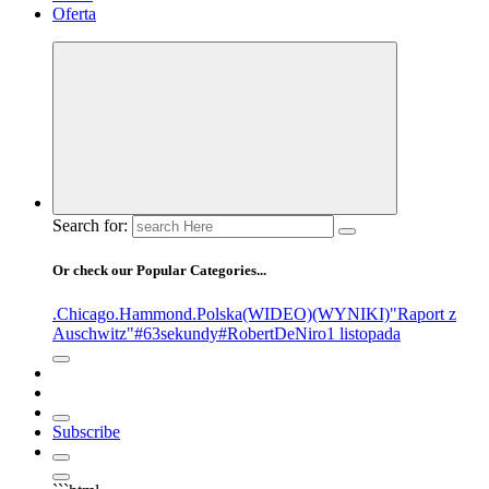
Oferta
Search for:
Or check our Popular Categories...
.Chicago
.Hammond
.Polska
(WIDEO)
(WYNIKI)
"Raport z
Auschwitz"
#63sekundy
#RobertDeNiro
1 listopada
Subscribe