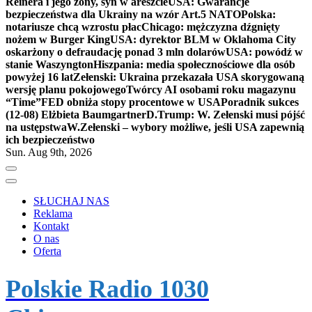
Reinera i jego żony, syn w areszcie
USA: Gwarancje
bezpieczeństwa dla Ukrainy na wzór Art.5 NATO
Polska:
notariusze chcą wzrostu płac
Chicago: mężczyzna dźgnięty
nożem w Burger King
USA: dyrektor BLM w Oklahoma City
oskarżony o defraudację ponad 3 mln dolarów
USA: powódź w
stanie Waszyngton
Hiszpania: media społecznościowe dla osób
powyżej 16 lat
Zełenski: Ukraina przekazała USA skorygowaną
wersję planu pokojowego
Twórcy AI osobami roku magazynu
“Time”
FED obniża stopy procentowe w USA
Poradnik sukces
(12-08) Elżbieta Baumgartner
D.Trump: W. Zełenski musi pójść
na ustępstwa
W.Zełenski – wybory możliwe, jeśli USA zapewnią
ich bezpieczeństwo
Sun. Aug 9th, 2026
SŁUCHAJ NAS
Reklama
Kontakt
O nas
Oferta
Polskie Radio 1030