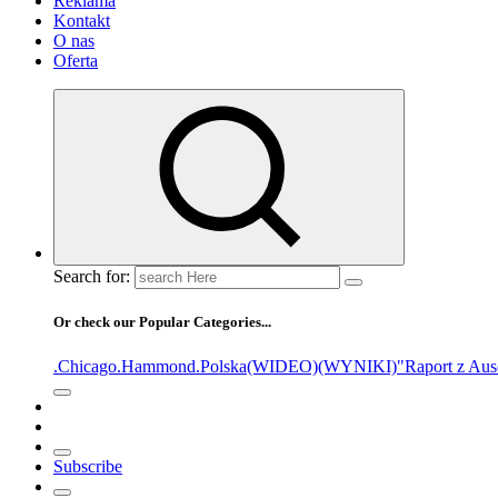
Reklama
Kontakt
O nas
Oferta
Search for:
Or check our Popular Categories...
.Chicago
.Hammond
.Polska
(WIDEO)
(WYNIKI)
"Raport z Aus
Subscribe