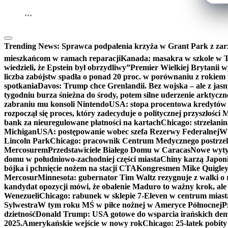
```
Trending News:
Sprawca podpalenia krzyża w Grant Park z zar
mieszkańcom w ramach reparacji
Kanada: masakra w szkole w Tu
wiedzieli, że Epstein był obrzydliwy”
Premier Wielkiej Brytanii w
liczba zabójstw spadła o ponad 20 proc. w porównaniu z rokiem 
spotkania
Davos: Trump chce Grenlandii. Bez wojska – ale z jas
tygodniu burza śnieżna do środy, potem silne uderzenie arktycz
zabraniu mu konsoli Nintendo
USA: stopa procentowa kredytów h
rozpoczął się proces, który zadecyduje o politycznej przyszłości
bank za nieuregulowane płatności na kartach
Chicago: strzelani
Michigan
USA: postępowanie wobec szefa Rezerwy Federalnej
W 
Lincoln Park
Chicago: pracownik Centrum Medycznego postrzel
Mercosurem
Przedstawiciele Białego Domu w Caracas
Nowe wyty
domu w południowo-zachodniej części miasta
Chiny karzą Japoni
bójka i pchnięcie nożem na stacji CTA
Kongresmen Mike Quigley b
Mercosur
Minnesota: gubernator Tim Waltz rezygnuje z walki o 
kandydat opozycji mówi, że obalenie Maduro to ważny krok, ale
Wenezueli
Chicago: rabunek w sklepie 7-Eleven w centrum miast
Sylwestra
W tym roku MŚ w piłce nożnej w Ameryce Północnej
P
dzietność
Donald Trump: USA gotowe do wsparcia irańskich de
2025.
Amerykańskie wejście w nowy rok
Chicago: 25-latek pobit