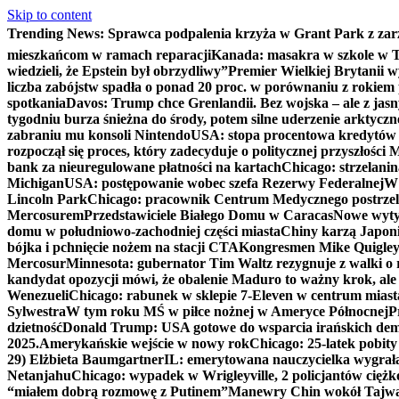
Skip to content
Trending News:
Sprawca podpalenia krzyża w Grant Park z zar
mieszkańcom w ramach reparacji
Kanada: masakra w szkole w Tu
wiedzieli, że Epstein był obrzydliwy”
Premier Wielkiej Brytanii w
liczba zabójstw spadła o ponad 20 proc. w porównaniu z rokiem 
spotkania
Davos: Trump chce Grenlandii. Bez wojska – ale z jas
tygodniu burza śnieżna do środy, potem silne uderzenie arktycz
zabraniu mu konsoli Nintendo
USA: stopa procentowa kredytów h
rozpoczął się proces, który zadecyduje o politycznej przyszłości
bank za nieuregulowane płatności na kartach
Chicago: strzelani
Michigan
USA: postępowanie wobec szefa Rezerwy Federalnej
W 
Lincoln Park
Chicago: pracownik Centrum Medycznego postrzel
Mercosurem
Przedstawiciele Białego Domu w Caracas
Nowe wyty
domu w południowo-zachodniej części miasta
Chiny karzą Japoni
bójka i pchnięcie nożem na stacji CTA
Kongresmen Mike Quigley b
Mercosur
Minnesota: gubernator Tim Waltz rezygnuje z walki o 
kandydat opozycji mówi, że obalenie Maduro to ważny krok, ale
Wenezueli
Chicago: rabunek w sklepie 7-Eleven w centrum miast
Sylwestra
W tym roku MŚ w piłce nożnej w Ameryce Północnej
P
dzietność
Donald Trump: USA gotowe do wsparcia irańskich de
2025.
Amerykańskie wejście w nowy rok
Chicago: 25-latek pobit
29) Elżbieta Baumgartner
IL: emerytowana nauczycielka wygrała 
Netanjahu
Chicago: wypadek w Wrigleyville, 2 policjantów cięż
“miałem dobrą rozmowę z Putinem”
Manewry Chin wokół Tajw