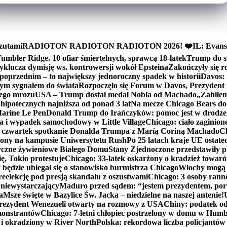
zutami
RADIOTON RADIOTON RADIOTON 2026! ❤️
IL: Evans
mbler Ridge. 10 ofiar śmiertelnych, sprawcą 18-latek
Trump do sz
yklucza dymisję ws. kontrowersji wokół Epsteina
Zakończyły się 
poprzednim – to największy jednoroczny spadek w historii
Davos: 
nym sygnałem do świata
Rozpoczęło się Forum w Davos, Prezydent
nego mrozu
USA – Trump dostał medal Nobla od Machado
„Zabiłem 
ipotecznych najniższa od ponad 3 lat
Na mecze Chicago Bears do 
 Marine Le Pen
Donald Trump do Irańczyków: pomoc jest w drodze
na i wypadek samochodowy w Little Village
Chicago: ciało zaginion
czwartek spotkanie Donalda Trumpa z Maríą Coriną Machado
Ch
ony na kampusie Uniwersytetu Rush
Po 25 latach kraje UE ostate
czne żywieniowe Białego Domu
Stany Zjednoczone przedstawiły p
ę, Tokio protestuje
Chicago: 33-latek oskarżony o kradzież towaró
ędzie ubiegał się o stanowisko burmistrza Chicago
Włochy mogą 
reelekcję pod presją skandalu z oszustwami
Chicago: 3 osoby rann
 niewystarczający
Maduro przed sądem: “jestem prezydentem, po
a
Msze święte w Bazylice Św. Jacka – niedzielne na naszej antenie!
rezydent Wenezueli otwarty na rozmowy z USA
Chiny: podatek o
monstrantów
Chicago: 7-letni chłopiec postrzelony w domu w Hum
y i okradziony w River North
Polska: rekordowa liczba policjantów