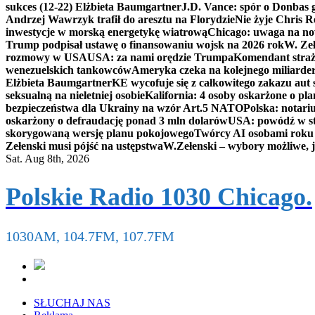
sukces (12-22) Elżbieta Baumgartner
J.D. Vance: spór o Donbas
Andrzej Wawrzyk trafił do aresztu na Florydzie
Nie żyje Chris R
inwestycje w morską energetykę wiatrową
Chicago: uwaga na now
Trump podpisał ustawę o finansowaniu wojsk na 2026 rok
W. Zeł
rozmowy w USA
USA: za nami orędzie Trumpa
Komendant straż
wenezuelskich tankowców
Ameryka czeka na kolejnego miliarder
Elżbieta Baumgartner
KE wycofuje się z całkowitego zakazu aut
seksualną na nieletniej osobie
Kalifornia: 4 osoby oskarżone o 
bezpieczeństwa dla Ukrainy na wzór Art.5 NATO
Polska: notari
oskarżony o defraudację ponad 3 mln dolarów
USA: powódź w s
skorygowaną wersję planu pokojowego
Twórcy AI osobami rok
Zełenski musi pójść na ustępstwa
W.Zełenski – wybory możliwe, j
Sat. Aug 8th, 2026
Polskie Radio 1030 Chicago.
1030AM, 104.7FM, 107.7FM
SŁUCHAJ NAS