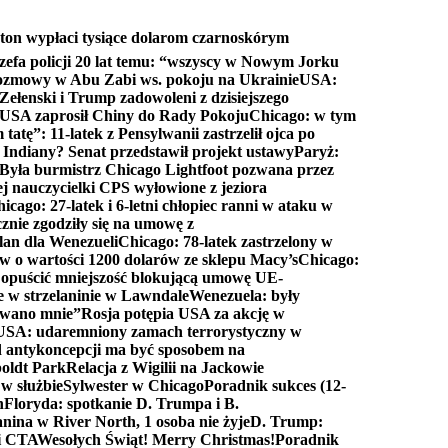
ton wypłaci tysiące dolarom czarnoskórym
efa policji 20 lat temu: “wszyscy w Nowym Jorku
rozmowy w Abu Zabi ws. pokoju na Ukrainie
USA:
Zełenski i Trump zadowoleni z dzisiejszego
 USA zaprosił Chiny do Rady Pokoju
Chicago: w tym
tatę”: 11-latek z Pensylwanii zastrzelił ojca po
Indiany? Senat przedstawił projekt ustawy
Paryż:
Była burmistrz Chicago Lightfoot pozwana przez
ej nauczycielki CPS wyłowione z jeziora
icago: 27-latek i 6-letni chłopiec ranni w ataku w
cznie zgodziły się na umowę z
lan dla Wenezueli
Chicago: 78-latek zastrzelony w
w o wartości 1200 dolarów ze sklepu Macy’s
Chicago:
opuścić mniejszość blokującą umowę UE-
e w strzelaninie w Lawndale
Wenezuela: były
rwano mnie”
Rosja potępia USA za akcję w
USA: udaremniony zamach terrorystyczny w
d antykoncepcji ma być sposobem na
boldt Park
Relacja z Wigilii na Jackowie
 w służbie
Sylwester w Chicago
Poradnik sukces (12-
n
Floryda: spotkanie D. Trumpa i B.
anina w River North, 1 osoba nie żyje
D. Trump:
ki CTA
Wesołych Świąt! Merry Christmas!
Poradnik