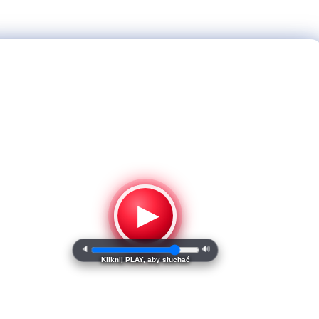
▶
🔈
🔊
Kliknij PLAY, aby słuchać