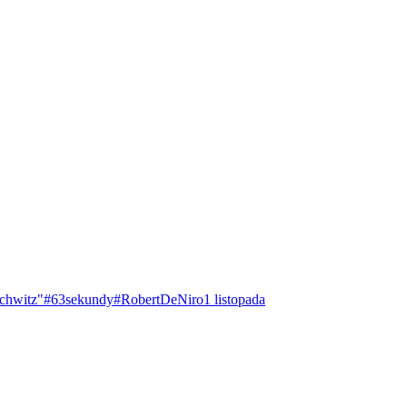
chwitz"
#63sekundy
#RobertDeNiro
1 listopada