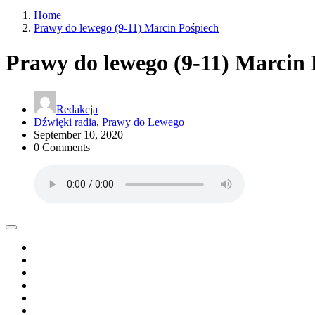
Home
Prawy do lewego (9-11) Marcin Pośpiech
Prawy do lewego (9-11) Marcin 
Redakcja
Dźwięki radia
,
Prawy do Lewego
September 10, 2020
0 Comments