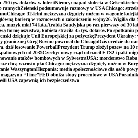
250 tys. dolarów w loterii
Niemcy: napad stulecia w Gelsenkirche
ko rannych
Zełenski podsumowuje rozmowy w USA
Chicago: strzel
anu
Chicago: 32-letni mężczyzna dźgnięty nożem w wagonie kolej
 główną barierą w rozmowach o zakończeniu wojny
26. Wigilia dl
ea, muzyk miał 74 lata.
Arabia Saudyjska po raz pierwszy od 30 la
ą formę oszustwa, kobieta straciła 45 tys. dolarów
Po spotkaniu 
enski dziękuje Unii Europejskiej za pożyczkę
Prezydent Ukrainy: 
y granicznej Greg Bovino powrócił do Chicago
Dziś orędzie do n
a, dziś losowanie Powerball
Prezydent Trump złożył pozew na 10
 spalinowych od 2035
Czechy: nowy rząd odrzucił ETS2 i pakt mig
planowanie ataków bombowych w Sylwestra
USA: morderstwo Roba Re
usze chcą wzrostu płac
Chicago: mężczyzna dźgnięty nożem w Burg
tanie Waszyngton
Hiszpania: media społecznościowe dla osób powyż
u magazynu “Time”
FED obniża stopy procentowe w USA
Poradnik
eśli USA zapewnią ich bezpieczeństwo