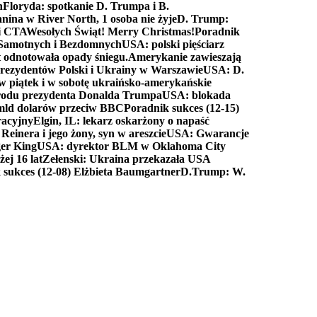
n
Floryda: spotkanie D. Trumpa i B.
anina w River North, 1 osoba nie żyje
D. Trump:
ki CTA
Wesołych Świąt! Merry Christmas!
Poradnik
a Samotnych i Bezdomnych
USA: polski pięściarz
t odnotowała opady śniegu.
Amerykanie zawieszają
prezydentów Polski i Ukrainy w Warszawie
USA: D.
w piątek i w sobotę ukraińsko-amerykańskie
arodu prezydenta Donalda Trumpa
USA: blokada
 mld dolarów przeciw BBC
Poradnik sukces (12-15)
racyjny
Elgin, IL: lekarz oskarżony o napaść
inera i jego żony, syn w areszcie
USA: Gwarancje
er King
USA: dyrektor BLM w Oklahoma City
ej 16 lat
Zełenski: Ukraina przekazała USA
 sukces (12-08) Elżbieta Baumgartner
D.Trump: W.