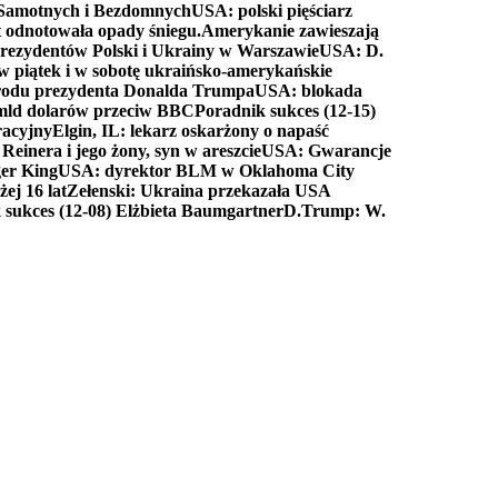
a Samotnych i Bezdomnych
USA: polski pięściarz
t odnotowała opady śniegu.
Amerykanie zawieszają
prezydentów Polski i Ukrainy w Warszawie
USA: D.
w piątek i w sobotę ukraińsko-amerykańskie
arodu prezydenta Donalda Trumpa
USA: blokada
 mld dolarów przeciw BBC
Poradnik sukces (12-15)
racyjny
Elgin, IL: lekarz oskarżony o napaść
inera i jego żony, syn w areszcie
USA: Gwarancje
er King
USA: dyrektor BLM w Oklahoma City
ej 16 lat
Zełenski: Ukraina przekazała USA
 sukces (12-08) Elżbieta Baumgartner
D.Trump: W.