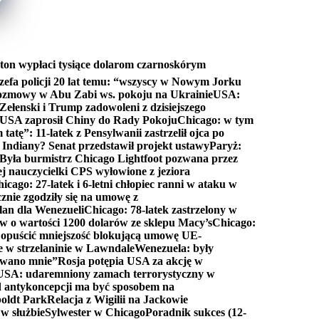
ton wypłaci tysiące dolarom czarnoskórym
efa policji 20 lat temu: “wszyscy w Nowym Jorku
rozmowy w Abu Zabi ws. pokoju na Ukrainie
USA:
Zełenski i Trump zadowoleni z dzisiejszego
 USA zaprosił Chiny do Rady Pokoju
Chicago: w tym
tatę”: 11-latek z Pensylwanii zastrzelił ojca po
Indiany? Senat przedstawił projekt ustawy
Paryż:
Była burmistrz Chicago Lightfoot pozwana przez
ej nauczycielki CPS wyłowione z jeziora
icago: 27-latek i 6-letni chłopiec ranni w ataku w
cznie zgodziły się na umowę z
lan dla Wenezueli
Chicago: 78-latek zastrzelony w
w o wartości 1200 dolarów ze sklepu Macy’s
Chicago:
opuścić mniejszość blokującą umowę UE-
e w strzelaninie w Lawndale
Wenezuela: były
rwano mnie”
Rosja potępia USA za akcję w
USA: udaremniony zamach terrorystyczny w
d antykoncepcji ma być sposobem na
boldt Park
Relacja z Wigilii na Jackowie
 w służbie
Sylwester w Chicago
Poradnik sukces (12-