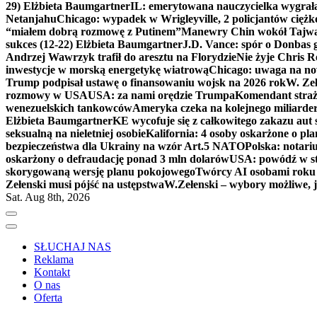
29) Elżbieta Baumgartner
IL: emerytowana nauczycielka wygrała 
Netanjahu
Chicago: wypadek w Wrigleyville, 2 policjantów cięż
“miałem dobrą rozmowę z Putinem”
Manewry Chin wokół Tajw
sukces (12-22) Elżbieta Baumgartner
J.D. Vance: spór o Donbas
Andrzej Wawrzyk trafił do aresztu na Florydzie
Nie żyje Chris R
inwestycje w morską energetykę wiatrową
Chicago: uwaga na now
Trump podpisał ustawę o finansowaniu wojsk na 2026 rok
W. Zeł
rozmowy w USA
USA: za nami orędzie Trumpa
Komendant straż
wenezuelskich tankowców
Ameryka czeka na kolejnego miliarder
Elżbieta Baumgartner
KE wycofuje się z całkowitego zakazu aut
seksualną na nieletniej osobie
Kalifornia: 4 osoby oskarżone o 
bezpieczeństwa dla Ukrainy na wzór Art.5 NATO
Polska: notari
oskarżony o defraudację ponad 3 mln dolarów
USA: powódź w s
skorygowaną wersję planu pokojowego
Twórcy AI osobami rok
Zełenski musi pójść na ustępstwa
W.Zełenski – wybory możliwe, j
Sat. Aug 8th, 2026
SŁUCHAJ NAS
Reklama
Kontakt
O nas
Oferta