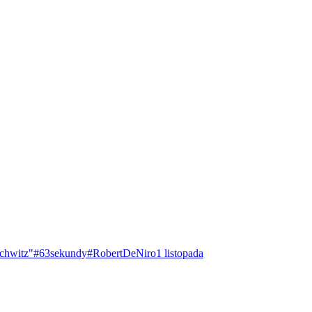
chwitz"
#63sekundy
#RobertDeNiro
1 listopada