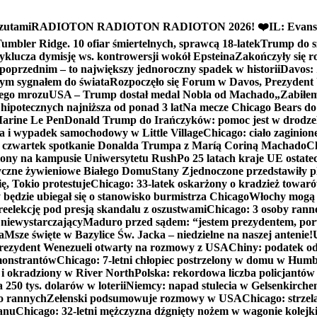
zutami
RADIOTON RADIOTON RADIOTON 2026! ❤️
IL: Evans
mbler Ridge. 10 ofiar śmiertelnych, sprawcą 18-latek
Trump do sz
yklucza dymisję ws. kontrowersji wokół Epsteina
Zakończyły się 
poprzednim – to największy jednoroczny spadek w historii
Davos: 
nym sygnałem do świata
Rozpoczęło się Forum w Davos, Prezydent
nego mrozu
USA – Trump dostał medal Nobla od Machado
„Zabiłem 
ipotecznych najniższa od ponad 3 lat
Na mecze Chicago Bears do 
 Marine Le Pen
Donald Trump do Irańczyków: pomoc jest w drodze
na i wypadek samochodowy w Little Village
Chicago: ciało zaginion
czwartek spotkanie Donalda Trumpa z Maríą Coriną Machado
Ch
ony na kampusie Uniwersytetu Rush
Po 25 latach kraje UE ostate
czne żywieniowe Białego Domu
Stany Zjednoczone przedstawiły p
ę, Tokio protestuje
Chicago: 33-latek oskarżony o kradzież towaró
ędzie ubiegał się o stanowisko burmistrza Chicago
Włochy mogą 
reelekcję pod presją skandalu z oszustwami
Chicago: 3 osoby rann
 niewystarczający
Maduro przed sądem: “jestem prezydentem, po
a
Msze święte w Bazylice Św. Jacka – niedzielne na naszej antenie!
rezydent Wenezueli otwarty na rozmowy z USA
Chiny: podatek o
monstrantów
Chicago: 7-letni chłopiec postrzelony w domu w Hum
y i okradziony w River North
Polska: rekordowa liczba policjantów
250 tys. dolarów w loterii
Niemcy: napad stulecia w Gelsenkirche
ko rannych
Zełenski podsumowuje rozmowy w USA
Chicago: strzel
anu
Chicago: 32-letni mężczyzna dźgnięty nożem w wagonie kolej