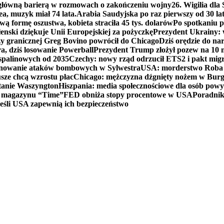
 główną barierą w rozmowach o zakończeniu wojny
26. Wigilia dl
ea, muzyk miał 74 lata.
Arabia Saudyjska po raz pierwszy od 30 la
ą formę oszustwa, kobieta straciła 45 tys. dolarów
Po spotkaniu 
enski dziękuje Unii Europejskiej za pożyczkę
Prezydent Ukrainy: 
y granicznej Greg Bovino powrócił do Chicago
Dziś orędzie do n
a, dziś losowanie Powerball
Prezydent Trump złożył pozew na 10
 spalinowych od 2035
Czechy: nowy rząd odrzucił ETS2 i pakt mig
planowanie ataków bombowych w Sylwestra
USA: morderstwo Roba Re
usze chcą wzrostu płac
Chicago: mężczyzna dźgnięty nożem w Burg
tanie Waszyngton
Hiszpania: media społecznościowe dla osób powyż
u magazynu “Time”
FED obniża stopy procentowe w USA
Poradnik
eśli USA zapewnią ich bezpieczeństwo