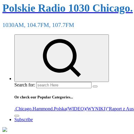
Polskie Radio 1030 Chicago.
1030AM, 104.7FM, 107.7FM
Search for:
Or check our Popular Categories...
.Chicago
.Hammond
.Polska
(WIDEO)
(WYNIKI)
"Raport z Aus
Subscribe