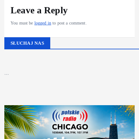
Leave a Reply
You must be
logged in
to post a comment.
SŁUCHAJ NAS
▶
Kliknij PLAY, aby słuchać
🔊
```