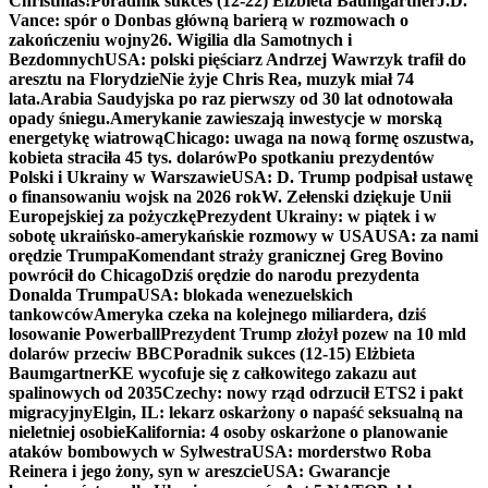
Christmas!
Poradnik sukces (12-22) Elżbieta Baumgartner
J.D.
Vance: spór o Donbas główną barierą w rozmowach o
zakończeniu wojny
26. Wigilia dla Samotnych i
Bezdomnych
USA: polski pięściarz Andrzej Wawrzyk trafił do
aresztu na Florydzie
Nie żyje Chris Rea, muzyk miał 74
lata.
Arabia Saudyjska po raz pierwszy od 30 lat odnotowała
opady śniegu.
Amerykanie zawieszają inwestycje w morską
energetykę wiatrową
Chicago: uwaga na nową formę oszustwa,
kobieta straciła 45 tys. dolarów
Po spotkaniu prezydentów
Polski i Ukrainy w Warszawie
USA: D. Trump podpisał ustawę
o finansowaniu wojsk na 2026 rok
W. Zełenski dziękuje Unii
Europejskiej za pożyczkę
Prezydent Ukrainy: w piątek i w
sobotę ukraińsko-amerykańskie rozmowy w USA
USA: za nami
orędzie Trumpa
Komendant straży granicznej Greg Bovino
powrócił do Chicago
Dziś orędzie do narodu prezydenta
Donalda Trumpa
USA: blokada wenezuelskich
tankowców
Ameryka czeka na kolejnego miliardera, dziś
losowanie Powerball
Prezydent Trump złożył pozew na 10 mld
dolarów przeciw BBC
Poradnik sukces (12-15) Elżbieta
Baumgartner
KE wycofuje się z całkowitego zakazu aut
spalinowych od 2035
Czechy: nowy rząd odrzucił ETS2 i pakt
migracyjny
Elgin, IL: lekarz oskarżony o napaść seksualną na
nieletniej osobie
Kalifornia: 4 osoby oskarżone o planowanie
ataków bombowych w Sylwestra
USA: morderstwo Roba
Reinera i jego żony, syn w areszcie
USA: Gwarancje