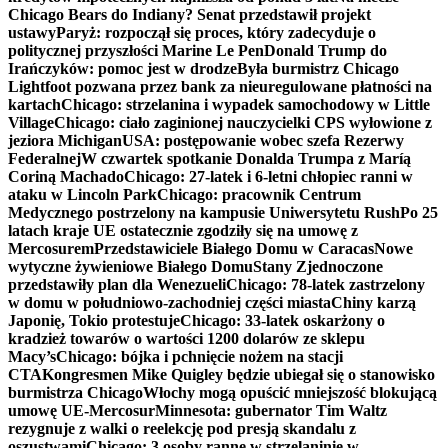
Chicago Bears do Indiany? Senat przedstawił projekt
ustawy
Paryż: rozpoczął się proces, który zadecyduje o
politycznej przyszłości Marine Le Pen
Donald Trump do
Irańczyków: pomoc jest w drodze
Była burmistrz Chicago
Lightfoot pozwana przez bank za nieuregulowane płatności na
kartach
Chicago: strzelanina i wypadek samochodowy w Little
Village
Chicago: ciało zaginionej nauczycielki CPS wyłowione z
jeziora Michigan
USA: postępowanie wobec szefa Rezerwy
Federalnej
W czwartek spotkanie Donalda Trumpa z Maríą
Coriną Machado
Chicago: 27-latek i 6-letni chłopiec ranni w
ataku w Lincoln Park
Chicago: pracownik Centrum
Medycznego postrzelony na kampusie Uniwersytetu Rush
Po 25
latach kraje UE ostatecznie zgodziły się na umowę z
Mercosurem
Przedstawiciele Białego Domu w Caracas
Nowe
wytyczne żywieniowe Białego Domu
Stany Zjednoczone
przedstawiły plan dla Wenezueli
Chicago: 78-latek zastrzelony
w domu w południowo-zachodniej części miasta
Chiny karzą
Japonię, Tokio protestuje
Chicago: 33-latek oskarżony o
kradzież towarów o wartości 1200 dolarów ze sklepu
Macy’s
Chicago: bójka i pchnięcie nożem na stacji
CTA
Kongresmen Mike Quigley będzie ubiegał się o stanowisko
burmistrza Chicago
Włochy mogą opuścić mniejszość blokującą
umowę UE-Mercosur
Minnesota: gubernator Tim Waltz
rezygnuje z walki o reelekcję pod presją skandalu z
oszustwami
Chicago: 3 osoby ranne w strzelaninie w