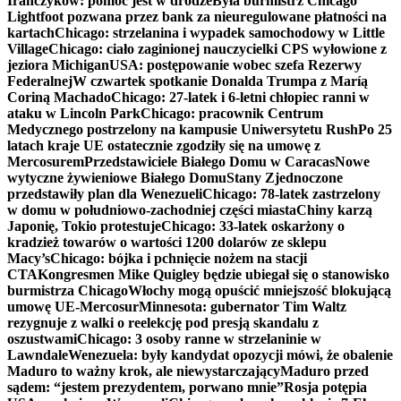
Irańczyków: pomoc jest w drodze
Była burmistrz Chicago
Lightfoot pozwana przez bank za nieuregulowane płatności na
kartach
Chicago: strzelanina i wypadek samochodowy w Little
Village
Chicago: ciało zaginionej nauczycielki CPS wyłowione z
jeziora Michigan
USA: postępowanie wobec szefa Rezerwy
Federalnej
W czwartek spotkanie Donalda Trumpa z Maríą
Coriną Machado
Chicago: 27-latek i 6-letni chłopiec ranni w
ataku w Lincoln Park
Chicago: pracownik Centrum
Medycznego postrzelony na kampusie Uniwersytetu Rush
Po 25
latach kraje UE ostatecznie zgodziły się na umowę z
Mercosurem
Przedstawiciele Białego Domu w Caracas
Nowe
wytyczne żywieniowe Białego Domu
Stany Zjednoczone
przedstawiły plan dla Wenezueli
Chicago: 78-latek zastrzelony
w domu w południowo-zachodniej części miasta
Chiny karzą
Japonię, Tokio protestuje
Chicago: 33-latek oskarżony o
kradzież towarów o wartości 1200 dolarów ze sklepu
Macy’s
Chicago: bójka i pchnięcie nożem na stacji
CTA
Kongresmen Mike Quigley będzie ubiegał się o stanowisko
burmistrza Chicago
Włochy mogą opuścić mniejszość blokującą
umowę UE-Mercosur
Minnesota: gubernator Tim Waltz
rezygnuje z walki o reelekcję pod presją skandalu z
oszustwami
Chicago: 3 osoby ranne w strzelaninie w
Lawndale
Wenezuela: były kandydat opozycji mówi, że obalenie
Maduro to ważny krok, ale niewystarczający
Maduro przed
sądem: “jestem prezydentem, porwano mnie”
Rosja potępia