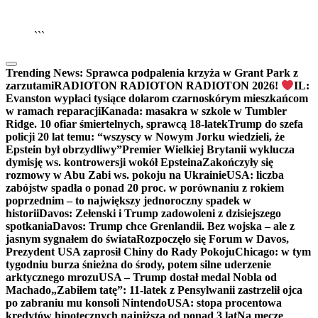
▶
Kliknij PLAY, aby słuchać
```
Trending News:
Sprawca podpalenia krzyża w Grant Park z
zarzutami
RADIOTON RADIOTON RADIOTON 2026!
IL:
Evanston wypłaci tysiące dolarom czarnoskórym mieszkańcom
w ramach reparacji
Kanada: masakra w szkole w Tumbler
Ridge. 10 ofiar śmiertelnych, sprawcą 18-latek
Trump do szefa
policji 20 lat temu: “wszyscy w Nowym Jorku wiedzieli, że
Epstein był obrzydliwy”
Premier Wielkiej Brytanii wyklucza
dymisję ws. kontrowersji wokół Epsteina
Zakończyły się
rozmowy w Abu Zabi ws. pokoju na Ukrainie
USA: liczba
zabójstw spadła o ponad 20 proc. w porównaniu z rokiem
poprzednim – to największy jednoroczny spadek w
historii
Davos: Zełenski i Trump zadowoleni z dzisiejszego
spotkania
Davos: Trump chce Grenlandii. Bez wojska – ale z
jasnym sygnałem do świata
Rozpoczęło się Forum w Davos,
Prezydent USA zaprosił Chiny do Rady Pokoju
Chicago: w tym
tygodniu burza śnieżna do środy, potem silne uderzenie
arktycznego mrozu
USA – Trump dostał medal Nobla od
Machado
„Zabiłem tatę”: 11-latek z Pensylwanii zastrzelił ojca
po zabraniu mu konsoli Nintendo
USA: stopa procentowa
kredytów hipotecznych najniższa od ponad 3 lat
Na mecze