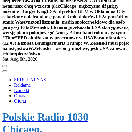
bezpieczeństwa dla Ukrainy na wzór Art.5 NATO
Polska:
notariusze chcą wzrostu płac
Chicago: mężczyzna dźgnięty
nożem w Burger King
USA: dyrektor BLM w Oklahoma City
oskarżony o defraudację ponad 3 mln dolarów
USA: powódź w
stanie Waszyngton
Hiszpania: media społecznościowe dla osób
powyżej 16 lat
Zełenski: Ukraina przekazała USA skorygowaną
wersję planu pokojowego
Twórcy AI osobami roku magazynu
“Time”
FED obniża stopy procentowe w USA
Poradnik sukces
(12-08) Elżbieta Baumgartner
D.Trump: W. Zełenski musi pójść
na ustępstwa
W.Zełenski – wybory możliwe, jeśli USA zapewnią
ich bezpieczeństwo
Sat. Aug 8th, 2026
SŁUCHAJ NAS
Reklama
Kontakt
O nas
Oferta
Polskie Radio 1030
Chicago.