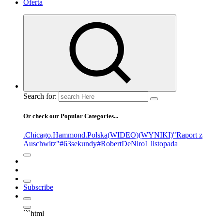
Oferta
Search for:
Or check our Popular Categories...
.Chicago
.Hammond
.Polska
(WIDEO)
(WYNIKI)
"Raport z
Auschwitz"
#63sekundy
#RobertDeNiro
1 listopada
Subscribe
```html