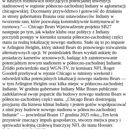
w naszych rozmowach dotyczących potencjalnej inwestycji
stadionowej w regionie północno-zachodniej Indiany w aglomeracji
chicagowskiej. Doceniamy przywództwo i gotowość do działania
ze strony gubernatora Brauna oraz ustawodawców Indiany w
tworzeniu ram, które pozwalają konstruktywnie kontynuować te
rozmowy.”— Chicago Bears Wprowadzenie projektu SB27
następuje po tym, jak władze klubu oraz politycy z Indiany
poczynili postępy w kierunku uznania północno-zachodniej części
stanu za realną lokalizację nowego stadionu. Stało się to po impasie
w Arlington Heights, który skłonił Bears do ponownego rozważenia
alternatywnych opcji. W poniedziałek Bears wysłali ankietę do
posiadaczy karnetów sezonowych, badając ich zainteresowanie
potencjalnym nowym stadionem w północno-zachodniej Indianie.
Źródło potwierdziło stacji WGN-TV, że komisarz NFL Roger
Goodell przebywał w rejonie Chicago w miniony weekend i
odwiedził kilka potencjalnych lokalizacji nowego stadionu Bears —
w tym Arlington Heights oraz kilka miejsc w północno-zachodniej
Indianie. W grudniu gubernator Indiany Mike Braun publicznie
zadeklarował swoje poparcie dla budowy nowego stadionu Bears w
północno-zachodniej części stanu. „Chicago Bears dostrzegają
przyjazny dla biznesu klimat Indiany i jestem gotów współpracować
z nimi przy budowie nowego stadionu w północno-zachodniej
Indianie” — powiedział Braun 17 grudnia 2025 roku.„Ten krok
przyniesie znaczący impuls gospodarczy, stworzy miejsca pracy i
sprowadzi kolejną czołową franczyzę NFL do stanu Hoosier.