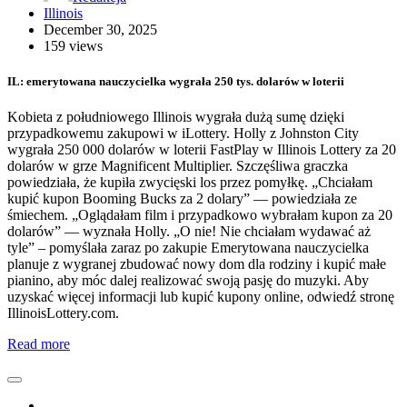
Illinois
December 30, 2025
159 views
IL: emerytowana nauczycielka wygrała 250 tys. dolarów w loterii
Kobieta z południowego Illinois wygrała dużą sumę dzięki
przypadkowemu zakupowi w iLottery. Holly z Johnston City
wygrała 250 000 dolarów w loterii FastPlay w Illinois Lottery za 20
dolarów w grze Magnificent Multiplier. Szczęśliwa graczka
powiedziała, że kupiła zwycięski los przez pomyłkę. „Chciałam
kupić kupon Booming Bucks za 2 dolary” — powiedziała ze
śmiechem. „Oglądałam film i przypadkowo wybrałam kupon za 20
dolarów” — wyznała Holly. „O nie! Nie chciałam wydawać aż
tyle” – pomyślała zaraz po zakupie Emerytowana nauczycielka
planuje z wygranej zbudować nowy dom dla rodziny i kupić małe
pianino, aby móc dalej realizować swoją pasję do muzyki. Aby
uzyskać więcej informacji lub kupić kupony online, odwiedź stronę
IllinoisLottery.com.
Read more