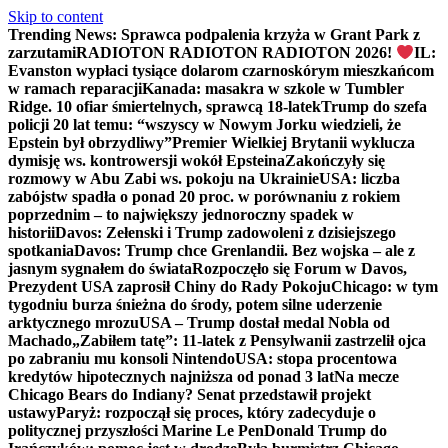
Skip to content
Trending News:
Sprawca podpalenia krzyża w Grant Park z
zarzutami
RADIOTON RADIOTON RADIOTON 2026!
IL:
Evanston wypłaci tysiące dolarom czarnoskórym mieszkańcom
w ramach reparacji
Kanada: masakra w szkole w Tumbler
Ridge. 10 ofiar śmiertelnych, sprawcą 18-latek
Trump do szefa
policji 20 lat temu: “wszyscy w Nowym Jorku wiedzieli, że
Epstein był obrzydliwy”
Premier Wielkiej Brytanii wyklucza
dymisję ws. kontrowersji wokół Epsteina
Zakończyły się
rozmowy w Abu Zabi ws. pokoju na Ukrainie
USA: liczba
zabójstw spadła o ponad 20 proc. w porównaniu z rokiem
poprzednim – to największy jednoroczny spadek w
historii
Davos: Zełenski i Trump zadowoleni z dzisiejszego
spotkania
Davos: Trump chce Grenlandii. Bez wojska – ale z
jasnym sygnałem do świata
Rozpoczęło się Forum w Davos,
Prezydent USA zaprosił Chiny do Rady Pokoju
Chicago: w tym
tygodniu burza śnieżna do środy, potem silne uderzenie
arktycznego mrozu
USA – Trump dostał medal Nobla od
Machado
„Zabiłem tatę”: 11-latek z Pensylwanii zastrzelił ojca
po zabraniu mu konsoli Nintendo
USA: stopa procentowa
kredytów hipotecznych najniższa od ponad 3 lat
Na mecze
Chicago Bears do Indiany? Senat przedstawił projekt
ustawy
Paryż: rozpoczął się proces, który zadecyduje o
politycznej przyszłości Marine Le Pen
Donald Trump do