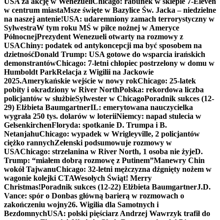
USA za akcję w Wenezueli
Chicago: rabunek w sklepie 7-Eleven
w centrum miasta
Msze święte w Bazylice Św. Jacka – niedzielne
na naszej antenie!
USA: udaremniony zamach terrorystyczny w
Sylwestra
W tym roku MŚ w piłce nożnej w Ameryce
Północnej
Prezydent Wenezueli otwarty na rozmowy z
USA
Chiny: podatek od antykoncepcji ma być sposobem na
dzietność
Donald Trump: USA gotowe do wsparcia irańskich
demonstrantów
Chicago: 7-letni chłopiec postrzelony w domu w
Humboldt Park
Relacja z Wigilii na Jackowie
2025.
Amerykańskie wejście w nowy rok
Chicago: 25-latek
pobity i okradziony w River North
Polska: rekordowa liczba
policjantów w służbie
Sylwester w Chicago
Poradnik sukces (12-
29) Elżbieta Baumgartner
IL: emerytowana nauczycielka
wygrała 250 tys. dolarów w loterii
Niemcy: napad stulecia w
Gelsenkirchen
Floryda: spotkanie D. Trumpa i B.
Netanjahu
Chicago: wypadek w Wrigleyville, 2 policjantów
ciężko rannych
Zełenski podsumowuje rozmowy w
USA
Chicago: strzelanina w River North, 1 osoba nie żyje
D.
Trump: “miałem dobrą rozmowę z Putinem”
Manewry Chin
wokół Tajwanu
Chicago: 32-letni mężczyzna dźgnięty nożem w
wagonie kolejki CTA
Wesołych Świąt! Merry
Christmas!
Poradnik sukces (12-22) Elżbieta Baumgartner
J.D.
Vance: spór o Donbas główną barierą w rozmowach o
zakończeniu wojny
26. Wigilia dla Samotnych i
Bezdomnych
USA: polski pięściarz Andrzej Wawrzyk trafił do