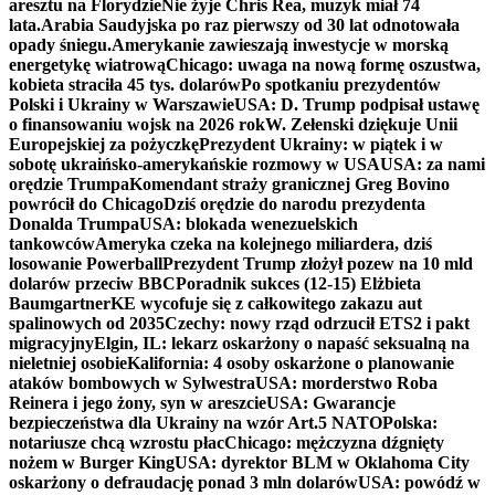
aresztu na Florydzie
Nie żyje Chris Rea, muzyk miał 74
lata.
Arabia Saudyjska po raz pierwszy od 30 lat odnotowała
opady śniegu.
Amerykanie zawieszają inwestycje w morską
energetykę wiatrową
Chicago: uwaga na nową formę oszustwa,
kobieta straciła 45 tys. dolarów
Po spotkaniu prezydentów
Polski i Ukrainy w Warszawie
USA: D. Trump podpisał ustawę
o finansowaniu wojsk na 2026 rok
W. Zełenski dziękuje Unii
Europejskiej za pożyczkę
Prezydent Ukrainy: w piątek i w
sobotę ukraińsko-amerykańskie rozmowy w USA
USA: za nami
orędzie Trumpa
Komendant straży granicznej Greg Bovino
powrócił do Chicago
Dziś orędzie do narodu prezydenta
Donalda Trumpa
USA: blokada wenezuelskich
tankowców
Ameryka czeka na kolejnego miliardera, dziś
losowanie Powerball
Prezydent Trump złożył pozew na 10 mld
dolarów przeciw BBC
Poradnik sukces (12-15) Elżbieta
Baumgartner
KE wycofuje się z całkowitego zakazu aut
spalinowych od 2035
Czechy: nowy rząd odrzucił ETS2 i pakt
migracyjny
Elgin, IL: lekarz oskarżony o napaść seksualną na
nieletniej osobie
Kalifornia: 4 osoby oskarżone o planowanie
ataków bombowych w Sylwestra
USA: morderstwo Roba
Reinera i jego żony, syn w areszcie
USA: Gwarancje
bezpieczeństwa dla Ukrainy na wzór Art.5 NATO
Polska:
notariusze chcą wzrostu płac
Chicago: mężczyzna dźgnięty
nożem w Burger King
USA: dyrektor BLM w Oklahoma City
oskarżony o defraudację ponad 3 mln dolarów
USA: powódź w