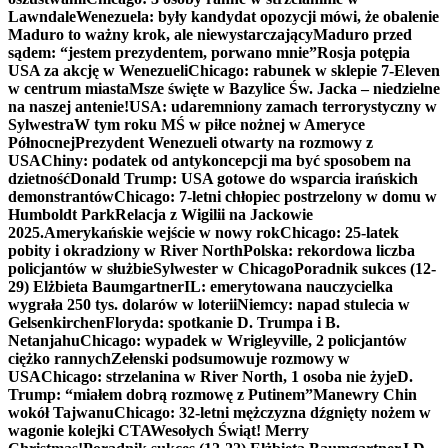
Lawndale
Wenezuela: były kandydat opozycji mówi, że obalenie
Maduro to ważny krok, ale niewystarczający
Maduro przed
sądem: “jestem prezydentem, porwano mnie”
Rosja potępia
USA za akcję w Wenezueli
Chicago: rabunek w sklepie 7-Eleven
w centrum miasta
Msze święte w Bazylice Św. Jacka – niedzielne
na naszej antenie!
USA: udaremniony zamach terrorystyczny w
Sylwestra
W tym roku MŚ w piłce nożnej w Ameryce
Północnej
Prezydent Wenezueli otwarty na rozmowy z
USA
Chiny: podatek od antykoncepcji ma być sposobem na
dzietność
Donald Trump: USA gotowe do wsparcia irańskich
demonstrantów
Chicago: 7-letni chłopiec postrzelony w domu w
Humboldt Park
Relacja z Wigilii na Jackowie
2025.
Amerykańskie wejście w nowy rok
Chicago: 25-latek
pobity i okradziony w River North
Polska: rekordowa liczba
policjantów w służbie
Sylwester w Chicago
Poradnik sukces (12-
29) Elżbieta Baumgartner
IL: emerytowana nauczycielka
wygrała 250 tys. dolarów w loterii
Niemcy: napad stulecia w
Gelsenkirchen
Floryda: spotkanie D. Trumpa i B.
Netanjahu
Chicago: wypadek w Wrigleyville, 2 policjantów
ciężko rannych
Zełenski podsumowuje rozmowy w
USA
Chicago: strzelanina w River North, 1 osoba nie żyje
D.
Trump: “miałem dobrą rozmowę z Putinem”
Manewry Chin
wokół Tajwanu
Chicago: 32-letni mężczyzna dźgnięty nożem w
wagonie kolejki CTA
Wesołych Świąt! Merry