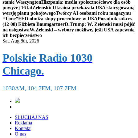
stanie Waszyngton
Hiszpania: media społecznościowe dla osób
powyżej 16 lat
Zełenski: Ukraina przekazała USA skorygowaną
wersję planu pokojowego
Twórcy AI osobami roku magazynu
“Time”
FED obniża stopy procentowe w USA
Poradnik sukces
(12-08) Elżbieta Baumgartner
D.Trump: W. Zełenski musi pójść
na ustępstwa
W.Zełenski – wybory możliwe, jeśli USA zapewnią
ich bezpieczeństwo
Sat. Aug 8th, 2026
Polskie Radio 1030
Chicago.
1030AM, 104.7FM, 107.7FM
SŁUCHAJ NAS
Reklama
Kontakt
O nas