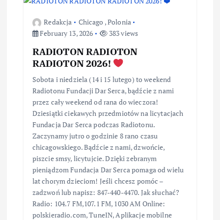
Redakcja
Chicago
,
Polonia
February 13, 2026
383 views
RADIOTON RADIOTON
RADIOTON 2026!
Sobota i niedziela (14 i 15 lutego) to weekend
Radiotonu Fundacji Dar Serca, bądźcie z nami
przez cały weekend od rana do wieczora!
Dziesiątki ciekawych przedmiotów na licytacjach
Fundacja Dar Serca podczas Radiotonu.
Zaczynamy jutro o godzinie 8 rano czasu
chicagowskiego. Bądźcie z nami, dzwońcie,
piszcie smsy, licytujcie. Dzięki zebranym
pieniądzom Fundacja Dar Serca pomaga od wielu
lat chorym dzieciom! Jeśli chcesz pomóc –
zadzwoń lub napisz: 847-440-4470. Jak słuchać?
Radio: 104.7 FM,107.1 FM, 1030 AM Online:
polskieradio.com, TuneIN, Aplikacje mobilne