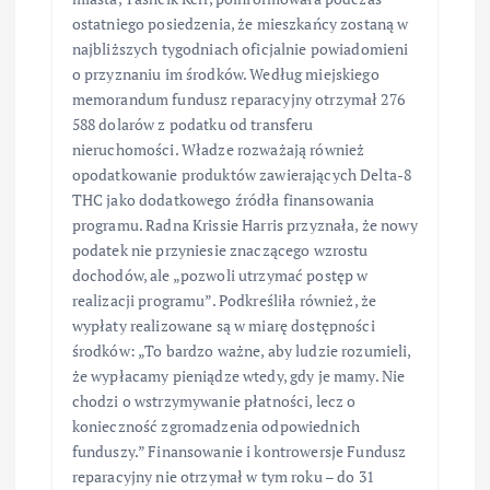
ostatniego posiedzenia, że mieszkańcy zostaną w
najbliższych tygodniach oficjalnie powiadomieni
o przyznaniu im środków. Według miejskiego
memorandum fundusz reparacyjny otrzymał 276
588 dolarów z podatku od transferu
nieruchomości. Władze rozważają również
opodatkowanie produktów zawierających Delta-8
THC jako dodatkowego źródła finansowania
programu. Radna Krissie Harris przyznała, że nowy
podatek nie przyniesie znaczącego wzrostu
dochodów, ale „pozwoli utrzymać postęp w
realizacji programu”. Podkreśliła również, że
wypłaty realizowane są w miarę dostępności
środków: „To bardzo ważne, aby ludzie rozumieli,
że wypłacamy pieniądze wtedy, gdy je mamy. Nie
chodzi o wstrzymywanie płatności, lecz o
konieczność zgromadzenia odpowiednich
funduszy.” Finansowanie i kontrowersje Fundusz
reparacyjny nie otrzymał w tym roku – do 31