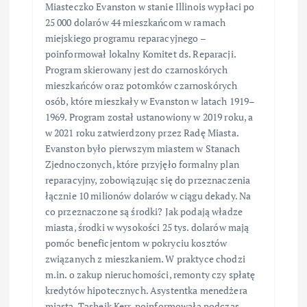
Miasteczko Evanston w stanie Illinois wypłaci po
25 000 dolarów 44 mieszkańcom w ramach
miejskiego programu reparacyjnego –
poinformował lokalny Komitet ds. Reparacji.
Program skierowany jest do czarnoskórych
mieszkańców oraz potomków czarnoskórych
osób, które mieszkały w Evanston w latach 1919–
1969. Program został ustanowiony w 2019 roku, a
w 2021 roku zatwierdzony przez Radę Miasta.
Evanston było pierwszym miastem w Stanach
Zjednoczonych, które przyjęło formalny plan
reparacyjny, zobowiązując się do przeznaczenia
łącznie 10 milionów dolarów w ciągu dekady. Na
co przeznaczone są środki? Jak podają władze
miasta, środki w wysokości 25 tys. dolarów mają
pomóc beneficjentom w pokryciu kosztów
związanych z mieszkaniem. W praktyce chodzi
m.in. o zakup nieruchomości, remonty czy spłatę
kredytów hipotecznych. Asystentka menedżera
miasta, Tasheik Kerr, poinformowała podczas