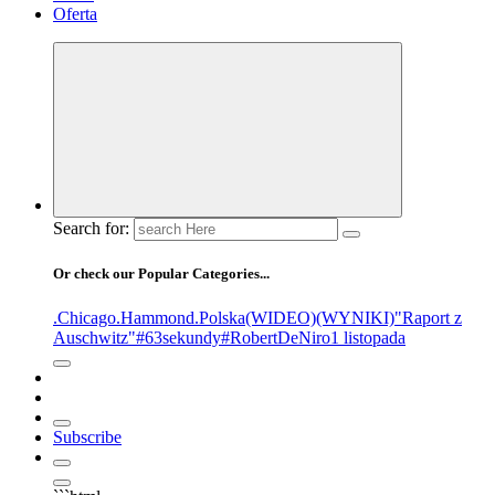
Oferta
Search for:
Or check our Popular Categories...
.Chicago
.Hammond
.Polska
(WIDEO)
(WYNIKI)
"Raport z
Auschwitz"
#63sekundy
#RobertDeNiro
1 listopada
Subscribe