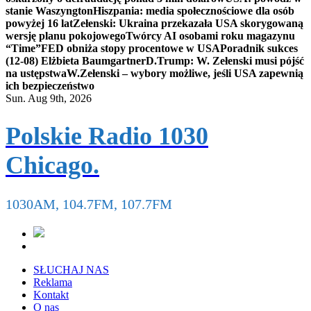
stanie Waszyngton
Hiszpania: media społecznościowe dla osób
powyżej 16 lat
Zełenski: Ukraina przekazała USA skorygowaną
wersję planu pokojowego
Twórcy AI osobami roku magazynu
“Time”
FED obniża stopy procentowe w USA
Poradnik sukces
(12-08) Elżbieta Baumgartner
D.Trump: W. Zełenski musi pójść
na ustępstwa
W.Zełenski – wybory możliwe, jeśli USA zapewnią
ich bezpieczeństwo
Sun. Aug 9th, 2026
Polskie Radio 1030
Chicago.
1030AM, 104.7FM, 107.7FM
SŁUCHAJ NAS
Reklama
Kontakt
O nas