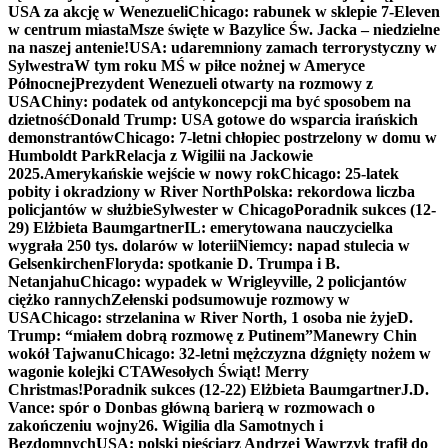
USA za akcję w Wenezueli
Chicago: rabunek w sklepie 7-Eleven
w centrum miasta
Msze święte w Bazylice Św. Jacka – niedzielne
na naszej antenie!
USA: udaremniony zamach terrorystyczny w
Sylwestra
W tym roku MŚ w piłce nożnej w Ameryce
Północnej
Prezydent Wenezueli otwarty na rozmowy z
USA
Chiny: podatek od antykoncepcji ma być sposobem na
dzietność
Donald Trump: USA gotowe do wsparcia irańskich
demonstrantów
Chicago: 7-letni chłopiec postrzelony w domu w
Humboldt Park
Relacja z Wigilii na Jackowie
2025.
Amerykańskie wejście w nowy rok
Chicago: 25-latek
pobity i okradziony w River North
Polska: rekordowa liczba
policjantów w służbie
Sylwester w Chicago
Poradnik sukces (12-
29) Elżbieta Baumgartner
IL: emerytowana nauczycielka
wygrała 250 tys. dolarów w loterii
Niemcy: napad stulecia w
Gelsenkirchen
Floryda: spotkanie D. Trumpa i B.
Netanjahu
Chicago: wypadek w Wrigleyville, 2 policjantów
ciężko rannych
Zełenski podsumowuje rozmowy w
USA
Chicago: strzelanina w River North, 1 osoba nie żyje
D.
Trump: “miałem dobrą rozmowę z Putinem”
Manewry Chin
wokół Tajwanu
Chicago: 32-letni mężczyzna dźgnięty nożem w
wagonie kolejki CTA
Wesołych Świąt! Merry
Christmas!
Poradnik sukces (12-22) Elżbieta Baumgartner
J.D.
Vance: spór o Donbas główną barierą w rozmowach o
zakończeniu wojny
26. Wigilia dla Samotnych i
Bezdomnych
USA: polski pięściarz Andrzej Wawrzyk trafił do