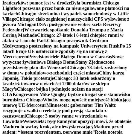
Irańczyków: pomoc jest w drodze
Była burmistrz Chicago
Lightfoot pozwana przez bank za nieuregulowane płatności na
kartach
Chicago: strzelanina i wypadek samochodowy w Little
Village
Chicago: ciało zaginionej nauczycielki CPS wyłowione z
jeziora Michigan
USA: postępowanie wobec szefa Rezerwy
Federalnej
W czwartek spotkanie Donalda Trumpa z Maríą
Coriną Machado
Chicago: 27-latek i 6-letni chłopiec ranni w
ataku w Lincoln Park
Chicago: pracownik Centrum
Medycznego postrzelony na kampusie Uniwersytetu Rush
Po 25
latach kraje UE ostatecznie zgodziły się na umowę z
Mercosurem
Przedstawiciele Białego Domu w Caracas
Nowe
wytyczne żywieniowe Białego Domu
Stany Zjednoczone
przedstawiły plan dla Wenezueli
Chicago: 78-latek zastrzelony
w domu w południowo-zachodniej części miasta
Chiny karzą
Japonię, Tokio protestuje
Chicago: 33-latek oskarżony o
kradzież towarów o wartości 1200 dolarów ze sklepu
Macy’s
Chicago: bójka i pchnięcie nożem na stacji
CTA
Kongresmen Mike Quigley będzie ubiegał się o stanowisko
burmistrza Chicago
Włochy mogą opuścić mniejszość blokującą
umowę UE-Mercosur
Minnesota: gubernator Tim Waltz
rezygnuje z walki o reelekcję pod presją skandalu z
oszustwami
Chicago: 3 osoby ranne w strzelaninie w
Lawndale
Wenezuela: były kandydat opozycji mówi, że obalenie
Maduro to ważny krok, ale niewystarczający
Maduro przed
sądem: “jestem prezydentem, porwano mnie”
Rosja potępia