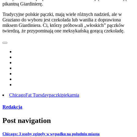
pikantną Giardinierę.
Tradycyjne polskie pączki, mają wiele różnych nadzień, ale w
Graziano do wyboru jest czekolada lub wanilia z doprawiona
miksem Giardiniera. Ci, którzy próbowali „włoskich” pączków
twierdzą, że przypominają one meksykańską gorącą czekoladę.
Chicago
Fat Tuesday
paczki
piekarnia
Redakcja
Post navigation
Chicago: 3 osoby zginęły w wypadku na południu miasta