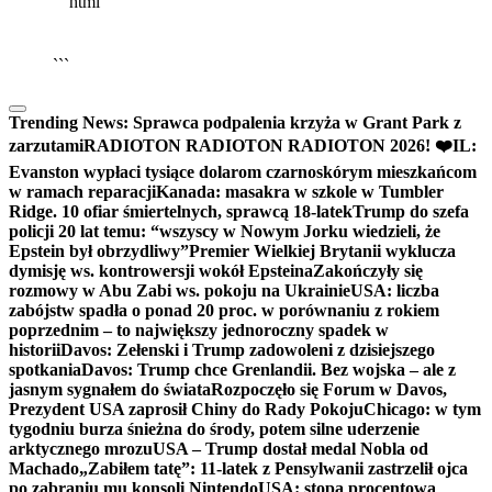
```html
▶
Kliknij PLAY, aby słuchać
🔈
🔊
```
Trending News:
Sprawca podpalenia krzyża w Grant Park z
zarzutami
RADIOTON RADIOTON RADIOTON 2026! ❤️
IL:
Evanston wypłaci tysiące dolarom czarnoskórym mieszkańcom
w ramach reparacji
Kanada: masakra w szkole w Tumbler
Ridge. 10 ofiar śmiertelnych, sprawcą 18-latek
Trump do szefa
policji 20 lat temu: “wszyscy w Nowym Jorku wiedzieli, że
Epstein był obrzydliwy”
Premier Wielkiej Brytanii wyklucza
dymisję ws. kontrowersji wokół Epsteina
Zakończyły się
rozmowy w Abu Zabi ws. pokoju na Ukrainie
USA: liczba
zabójstw spadła o ponad 20 proc. w porównaniu z rokiem
poprzednim – to największy jednoroczny spadek w
historii
Davos: Zełenski i Trump zadowoleni z dzisiejszego
spotkania
Davos: Trump chce Grenlandii. Bez wojska – ale z
jasnym sygnałem do świata
Rozpoczęło się Forum w Davos,
Prezydent USA zaprosił Chiny do Rady Pokoju
Chicago: w tym
tygodniu burza śnieżna do środy, potem silne uderzenie
arktycznego mrozu
USA – Trump dostał medal Nobla od
Machado
„Zabiłem tatę”: 11-latek z Pensylwanii zastrzelił ojca
po zabraniu mu konsoli Nintendo
USA: stopa procentowa