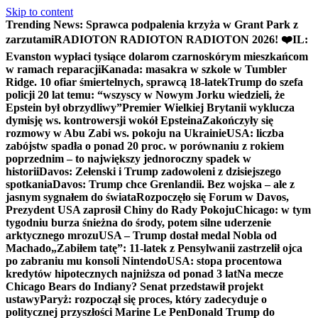
Skip to content
Trending News:
Sprawca podpalenia krzyża w Grant Park z
zarzutami
RADIOTON RADIOTON RADIOTON 2026! ❤️
IL:
Evanston wypłaci tysiące dolarom czarnoskórym mieszkańcom
w ramach reparacji
Kanada: masakra w szkole w Tumbler
Ridge. 10 ofiar śmiertelnych, sprawcą 18-latek
Trump do szefa
policji 20 lat temu: “wszyscy w Nowym Jorku wiedzieli, że
Epstein był obrzydliwy”
Premier Wielkiej Brytanii wyklucza
dymisję ws. kontrowersji wokół Epsteina
Zakończyły się
rozmowy w Abu Zabi ws. pokoju na Ukrainie
USA: liczba
zabójstw spadła o ponad 20 proc. w porównaniu z rokiem
poprzednim – to największy jednoroczny spadek w
historii
Davos: Zełenski i Trump zadowoleni z dzisiejszego
spotkania
Davos: Trump chce Grenlandii. Bez wojska – ale z
jasnym sygnałem do świata
Rozpoczęło się Forum w Davos,
Prezydent USA zaprosił Chiny do Rady Pokoju
Chicago: w tym
tygodniu burza śnieżna do środy, potem silne uderzenie
arktycznego mrozu
USA – Trump dostał medal Nobla od
Machado
„Zabiłem tatę”: 11-latek z Pensylwanii zastrzelił ojca
po zabraniu mu konsoli Nintendo
USA: stopa procentowa
kredytów hipotecznych najniższa od ponad 3 lat
Na mecze
Chicago Bears do Indiany? Senat przedstawił projekt
ustawy
Paryż: rozpoczął się proces, który zadecyduje o
politycznej przyszłości Marine Le Pen
Donald Trump do