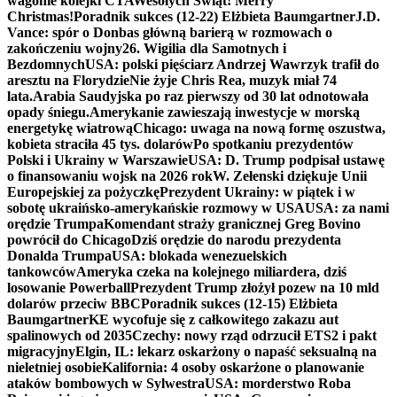
wagonie kolejki CTA
Wesołych Świąt! Merry
Christmas!
Poradnik sukces (12-22) Elżbieta Baumgartner
J.D.
Vance: spór o Donbas główną barierą w rozmowach o
zakończeniu wojny
26. Wigilia dla Samotnych i
Bezdomnych
USA: polski pięściarz Andrzej Wawrzyk trafił do
aresztu na Florydzie
Nie żyje Chris Rea, muzyk miał 74
lata.
Arabia Saudyjska po raz pierwszy od 30 lat odnotowała
opady śniegu.
Amerykanie zawieszają inwestycje w morską
energetykę wiatrową
Chicago: uwaga na nową formę oszustwa,
kobieta straciła 45 tys. dolarów
Po spotkaniu prezydentów
Polski i Ukrainy w Warszawie
USA: D. Trump podpisał ustawę
o finansowaniu wojsk na 2026 rok
W. Zełenski dziękuje Unii
Europejskiej za pożyczkę
Prezydent Ukrainy: w piątek i w
sobotę ukraińsko-amerykańskie rozmowy w USA
USA: za nami
orędzie Trumpa
Komendant straży granicznej Greg Bovino
powrócił do Chicago
Dziś orędzie do narodu prezydenta
Donalda Trumpa
USA: blokada wenezuelskich
tankowców
Ameryka czeka na kolejnego miliardera, dziś
losowanie Powerball
Prezydent Trump złożył pozew na 10 mld
dolarów przeciw BBC
Poradnik sukces (12-15) Elżbieta
Baumgartner
KE wycofuje się z całkowitego zakazu aut
spalinowych od 2035
Czechy: nowy rząd odrzucił ETS2 i pakt
migracyjny
Elgin, IL: lekarz oskarżony o napaść seksualną na
nieletniej osobie
Kalifornia: 4 osoby oskarżone o planowanie
ataków bombowych w Sylwestra
USA: morderstwo Roba