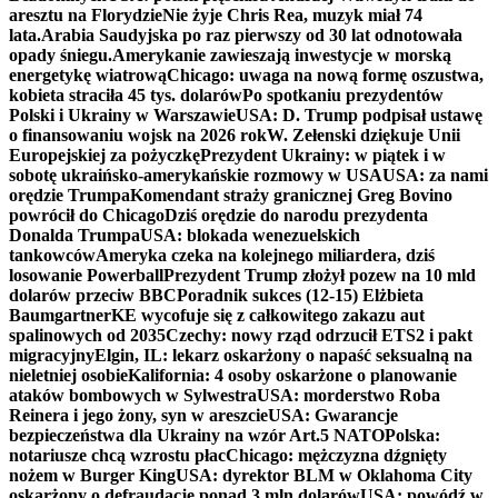
aresztu na Florydzie
Nie żyje Chris Rea, muzyk miał 74
lata.
Arabia Saudyjska po raz pierwszy od 30 lat odnotowała
opady śniegu.
Amerykanie zawieszają inwestycje w morską
energetykę wiatrową
Chicago: uwaga na nową formę oszustwa,
kobieta straciła 45 tys. dolarów
Po spotkaniu prezydentów
Polski i Ukrainy w Warszawie
USA: D. Trump podpisał ustawę
o finansowaniu wojsk na 2026 rok
W. Zełenski dziękuje Unii
Europejskiej za pożyczkę
Prezydent Ukrainy: w piątek i w
sobotę ukraińsko-amerykańskie rozmowy w USA
USA: za nami
orędzie Trumpa
Komendant straży granicznej Greg Bovino
powrócił do Chicago
Dziś orędzie do narodu prezydenta
Donalda Trumpa
USA: blokada wenezuelskich
tankowców
Ameryka czeka na kolejnego miliardera, dziś
losowanie Powerball
Prezydent Trump złożył pozew na 10 mld
dolarów przeciw BBC
Poradnik sukces (12-15) Elżbieta
Baumgartner
KE wycofuje się z całkowitego zakazu aut
spalinowych od 2035
Czechy: nowy rząd odrzucił ETS2 i pakt
migracyjny
Elgin, IL: lekarz oskarżony o napaść seksualną na
nieletniej osobie
Kalifornia: 4 osoby oskarżone o planowanie
ataków bombowych w Sylwestra
USA: morderstwo Roba
Reinera i jego żony, syn w areszcie
USA: Gwarancje
bezpieczeństwa dla Ukrainy na wzór Art.5 NATO
Polska:
notariusze chcą wzrostu płac
Chicago: mężczyzna dźgnięty
nożem w Burger King
USA: dyrektor BLM w Oklahoma City
oskarżony o defraudację ponad 3 mln dolarów
USA: powódź w