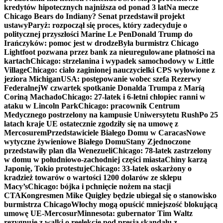
kredytów hipotecznych najniższa od ponad 3 lat
Na mecze
Chicago Bears do Indiany? Senat przedstawił projekt
ustawy
Paryż: rozpoczął się proces, który zadecyduje o
politycznej przyszłości Marine Le Pen
Donald Trump do
Irańczyków: pomoc jest w drodze
Była burmistrz Chicago
Lightfoot pozwana przez bank za nieuregulowane płatności na
kartach
Chicago: strzelanina i wypadek samochodowy w Little
Village
Chicago: ciało zaginionej nauczycielki CPS wyłowione z
jeziora Michigan
USA: postępowanie wobec szefa Rezerwy
Federalnej
W czwartek spotkanie Donalda Trumpa z Maríą
Coriną Machado
Chicago: 27-latek i 6-letni chłopiec ranni w
ataku w Lincoln Park
Chicago: pracownik Centrum
Medycznego postrzelony na kampusie Uniwersytetu Rush
Po 25
latach kraje UE ostatecznie zgodziły się na umowę z
Mercosurem
Przedstawiciele Białego Domu w Caracas
Nowe
wytyczne żywieniowe Białego Domu
Stany Zjednoczone
przedstawiły plan dla Wenezueli
Chicago: 78-latek zastrzelony
w domu w południowo-zachodniej części miasta
Chiny karzą
Japonię, Tokio protestuje
Chicago: 33-latek oskarżony o
kradzież towarów o wartości 1200 dolarów ze sklepu
Macy’s
Chicago: bójka i pchnięcie nożem na stacji
CTA
Kongresmen Mike Quigley będzie ubiegał się o stanowisko
burmistrza Chicago
Włochy mogą opuścić mniejszość blokującą
umowę UE-Mercosur
Minnesota: gubernator Tim Waltz
rezygnuje z walki o reelekcję pod presją skandalu z