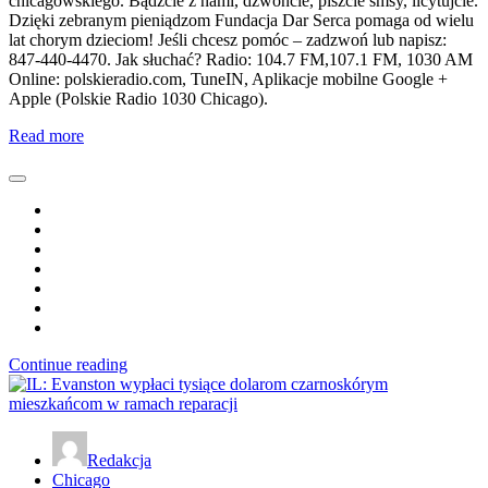
chicagowskiego. Bądźcie z nami, dzwońcie, piszcie smsy, licytujcie.
Dzięki zebranym pieniądzom Fundacja Dar Serca pomaga od wielu
lat chorym dzieciom! Jeśli chcesz pomóc – zadzwoń lub napisz:
847-440-4470. Jak słuchać? Radio: 104.7 FM,107.1 FM, 1030 AM
Online: polskieradio.com, TuneIN, Aplikacje mobilne Google +
Apple (Polskie Radio 1030 Chicago).
Read more
Continue reading
Redakcja
Chicago