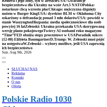
Reinera i jego żony, syn w areszcie
USA: Gwarancje
bezpieczeństwa dla Ukrainy na wzór Art.5 NATO
Polska:
notariusze chcą wzrostu płac
Chicago: mężczyzna dźgnięty
nożem w Burger King
USA: dyrektor BLM w Oklahoma City
oskarżony o defraudację ponad 3 mln dolarów
USA: powódź w
stanie Waszyngton
Hiszpania: media społecznościowe dla osób
powyżej 16 lat
Zełenski: Ukraina przekazała USA skorygowaną
wersję planu pokojowego
Twórcy AI osobami roku magazynu
“Time”
FED obniża stopy procentowe w USA
Poradnik sukces
(12-08) Elżbieta Baumgartner
D.Trump: W. Zełenski musi pójść
na ustępstwa
W.Zełenski – wybory możliwe, jeśli USA zapewnią
ich bezpieczeństwo
Sun. Aug 9th, 2026
SŁUCHAJ NAS
Reklama
Kontakt
O nas
Oferta
Polskie Radio 1030