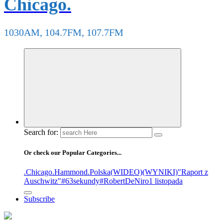
Chicago.
1030AM, 104.7FM, 107.7FM
Search for:
Or check our Popular Categories...
.Chicago
.Hammond
.Polska
(WIDEO)
(WYNIKI)
"Raport z
Auschwitz"
#63sekundy
#RobertDeNiro
1 listopada
Subscribe