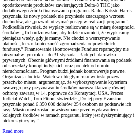
opodatkowanie produktów zawierających Delta-8 THC jako
dodatkowego źródła finansowania programu. Radna Krissie Harris
przyznała, że nowy podatek nie przyniesie znaczącego wzrostu
dochodów, ale „pozwoli utrzymać postęp w realizacji programu”.
Podkreśliła również, że wypłaty realizowane są w miarę dostępności
środków: „To bardzo ważne, aby ludzie rozumieli, że wypłacamy
pieniądze wtedy, gdy je mamy. Nie chodzi o wstrzymywanie
płatności, lecz o konieczność zgromadzenia odpowiednich
funduszy.” Finansowanie i kontrowersje Fundusz reparacyjny nie
otrzymał w tym roku – do 31 stycznia – żadnych darowizn
prywatnych. Obecnie głównymi źródłami finansowania są podatek
od sprzedaży konopi indyjskich oraz podatek od obrotu
nieruchomościami. Program budzi jednak kontrowersje prawne.
Organizacja Judicial Watch w ubiegłym roku wniosła pozew
przeciwko miastu, argumentując, że wykorzystywanie kryterium
rasowego przy przyznawaniu środków narusza klauzulę równej
ochrony zawartą w 14. poprawce do Konstytucji USA. Prezes
Judicial Watch, Tom Fitton, stwierdził: „Do tej pory Evanston
przyznało ponad 6 350 000 dolarów 254 osobom na podstawie ich
rasy. Miasto musi zostać powstrzymane przed wydawaniem
kolejnych środków w ramach programu, który jest dyskryminujący i
niekonstytucyjny.”
Read more