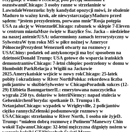
oszustwami
Chicago: 3 osoby ranne w strzelaninie w
Lawndale
Wenezuela: były kandydat opozycji mówi, że obalenie
Maduro to ważny krok, ale niewystarczający
Maduro przed
sądem: “jestem prezydentem, porwano mnie”
Rosja potępia
USA za akcję w Wenezueli
Chicago: rabunek w sklepie 7-Eleven
w centrum miasta
Msze święte w Bazylice Św. Jacka – niedzielne
na naszej antenie!
USA: udaremniony zamach terrorystyczny w
Sylwestra
W tym roku MŚ w piłce nożnej w Ameryce
Północnej
Prezydent Wenezueli otwarty na rozmowy z
USA
Chiny: podatek od antykoncepcji ma być sposobem na
dzietność
Donald Trump: USA gotowe do wsparcia irańskich
demonstrantów
Chicago: 7-letni chłopiec postrzelony w domu w
Humboldt Park
Relacja z Wigilii na Jackowie
2025.
Amerykańskie wejście w nowy rok
Chicago: 25-latek
pobity i okradziony w River North
Polska: rekordowa liczba
policjantów w służbie
Sylwester w Chicago
Poradnik sukces (12-
29) Elżbieta Baumgartner
IL: emerytowana nauczycielka
wygrała 250 tys. dolarów w loterii
Niemcy: napad stulecia w
Gelsenkirchen
Floryda: spotkanie D. Trumpa i B.
Netanjahu
Chicago: wypadek w Wrigleyville, 2 policjantów
ciężko rannych
Zełenski podsumowuje rozmowy w
USA
Chicago: strzelanina w River North, 1 osoba nie żyje
D.
Trump: “miałem dobrą rozmowę z Putinem”
Manewry Chin
wokół Tajwanu
Chicago: 32-letni mężczyzna dźgnięty nożem w