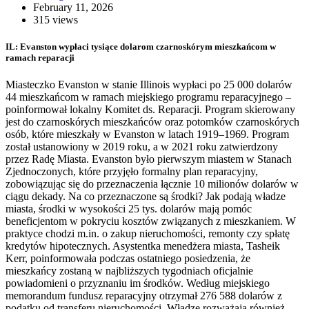
February 11, 2026
315 views
IL: Evanston wypłaci tysiące dolarom czarnoskórym mieszkańcom w
ramach reparacji
Miasteczko Evanston w stanie Illinois wypłaci po 25 000 dolarów
44 mieszkańcom w ramach miejskiego programu reparacyjnego –
poinformował lokalny Komitet ds. Reparacji. Program skierowany
jest do czarnoskórych mieszkańców oraz potomków czarnoskórych
osób, które mieszkały w Evanston w latach 1919–1969. Program
został ustanowiony w 2019 roku, a w 2021 roku zatwierdzony
przez Radę Miasta. Evanston było pierwszym miastem w Stanach
Zjednoczonych, które przyjęło formalny plan reparacyjny,
zobowiązując się do przeznaczenia łącznie 10 milionów dolarów w
ciągu dekady. Na co przeznaczone są środki? Jak podają władze
miasta, środki w wysokości 25 tys. dolarów mają pomóc
beneficjentom w pokryciu kosztów związanych z mieszkaniem. W
praktyce chodzi m.in. o zakup nieruchomości, remonty czy spłatę
kredytów hipotecznych. Asystentka menedżera miasta, Tasheik
Kerr, poinformowała podczas ostatniego posiedzenia, że
mieszkańcy zostaną w najbliższych tygodniach oficjalnie
powiadomieni o przyznaniu im środków. Według miejskiego
memorandum fundusz reparacyjny otrzymał 276 588 dolarów z
podatku od transferu nieruchomości. Władze rozważają również