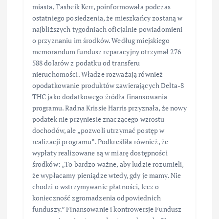
miasta, Tasheik Kerr, poinformowała podczas
ostatniego posiedzenia, że mieszkańcy zostaną w
najbliższych tygodniach oficjalnie powiadomieni
o przyznaniu im środków. Według miejskiego
memorandum fundusz reparacyjny otrzymał 276
588 dolarów z podatku od transferu
nieruchomości. Władze rozważają również
opodatkowanie produktów zawierających Delta-8
THC jako dodatkowego źródła finansowania
programu. Radna Krissie Harris przyznała, że nowy
podatek nie przyniesie znaczącego wzrostu
dochodów, ale „pozwoli utrzymać postęp w
realizacji programu”. Podkreśliła również, że
wypłaty realizowane są w miarę dostępności
środków: „To bardzo ważne, aby ludzie rozumieli,
że wypłacamy pieniądze wtedy, gdy je mamy. Nie
chodzi o wstrzymywanie płatności, lecz o
konieczność zgromadzenia odpowiednich
funduszy.” Finansowanie i kontrowersje Fundusz