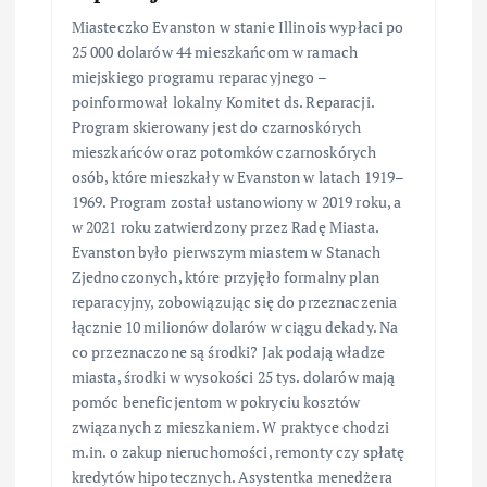
Miasteczko Evanston w stanie Illinois wypłaci po
25 000 dolarów 44 mieszkańcom w ramach
miejskiego programu reparacyjnego –
poinformował lokalny Komitet ds. Reparacji.
Program skierowany jest do czarnoskórych
mieszkańców oraz potomków czarnoskórych
osób, które mieszkały w Evanston w latach 1919–
1969. Program został ustanowiony w 2019 roku, a
w 2021 roku zatwierdzony przez Radę Miasta.
Evanston było pierwszym miastem w Stanach
Zjednoczonych, które przyjęło formalny plan
reparacyjny, zobowiązując się do przeznaczenia
łącznie 10 milionów dolarów w ciągu dekady. Na
co przeznaczone są środki? Jak podają władze
miasta, środki w wysokości 25 tys. dolarów mają
pomóc beneficjentom w pokryciu kosztów
związanych z mieszkaniem. W praktyce chodzi
m.in. o zakup nieruchomości, remonty czy spłatę
kredytów hipotecznych. Asystentka menedżera