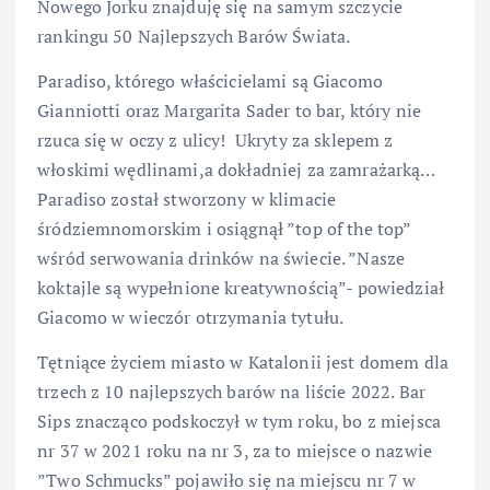
Nowego Jorku znajduję się na samym szczycie
rankingu 50 Najlepszych Barów Świata.
Paradiso, którego właścicielami są Giacomo
Gianniotti oraz Margarita Sader to bar, który nie
rzuca się w oczy z ulicy! Ukryty za sklepem z
włoskimi wędlinami,a dokładniej za zamrażarką…
Paradiso został stworzony w klimacie
śródziemnomorskim i osiągnął ”top of the top”
wśród serwowania drinków na świecie. ”Nasze
koktajle są wypełnione kreatywnością”- powiedział
Giacomo w wieczór otrzymania tytułu.
Tętniące życiem miasto w Katalonii jest domem dla
trzech z 10 najlepszych barów na liście 2022. Bar
Sips znacząco podskoczył w tym roku, bo z miejsca
nr 37 w 2021 roku na nr 3, za to miejsce o nazwie
”Two Schmucks” pojawiło się na miejscu nr 7 w