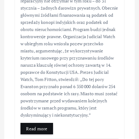
reparacyjny nie otrzymał w tym roku – do 31
stycznia – żadnych darowizn prywatnych. Obecnie
głównymi źródłami finansowania są podatek od
sprzedaży konopi indyjskich oraz podatek od
obrotu nieruchomościami. Program budzi jednak
kontrowersje prawne. Organizacja Judicial Watch
w ubiegłym roku wniosła pozew przeciwko
miastu, argumentując, że wykorzystywanie
kryterium rasowego przy przyznawaniu środków
narusza klauzulę równej ochrony zawartą w 14.
poprawce do Konstytucji USA. Prezes Judicial
Watch, Tom Fitton, stwierdził: „Do tej pory
Evanston przyznało ponad 6 350 000 dolarów 254
osobom na podstawie ich rasy. Miasto musi zostać
powstrzymane przed wydawaniem kolejnych
środków w ramach programu, który jest
dyskryminujący i niekonstytucyjny.”
Read more