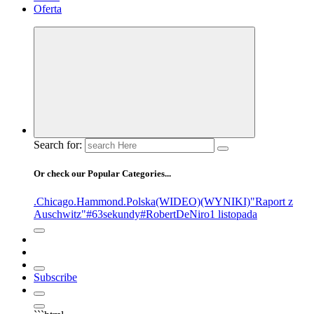
Oferta
Search for:
Or check our Popular Categories...
.Chicago
.Hammond
.Polska
(WIDEO)
(WYNIKI)
"Raport z
Auschwitz"
#63sekundy
#RobertDeNiro
1 listopada
Subscribe