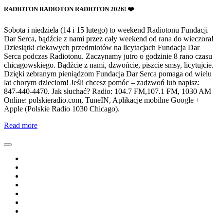
RADIOTON RADIOTON RADIOTON 2026! ❤️
Sobota i niedziela (14 i 15 lutego) to weekend Radiotonu Fundacji
Dar Serca, bądźcie z nami przez cały weekend od rana do wieczora!
Dziesiątki ciekawych przedmiotów na licytacjach Fundacja Dar
Serca podczas Radiotonu. Zaczynamy jutro o godzinie 8 rano czasu
chicagowskiego. Bądźcie z nami, dzwońcie, piszcie smsy, licytujcie.
Dzięki zebranym pieniądzom Fundacja Dar Serca pomaga od wielu
lat chorym dzieciom! Jeśli chcesz pomóc – zadzwoń lub napisz:
847-440-4470. Jak słuchać? Radio: 104.7 FM,107.1 FM, 1030 AM
Online: polskieradio.com, TuneIN, Aplikacje mobilne Google +
Apple (Polskie Radio 1030 Chicago).
Read more