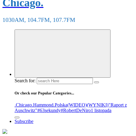
Chicago.
1030AM, 104.7FM, 107.7FM
Search for:
Or check our Popular Categories...
.Chicago
.Hammond
.Polska
(WIDEO)
(WYNIKI)
"Raport z
Auschwitz"
#63sekundy
#RobertDeNiro
1 listopada
Subscribe