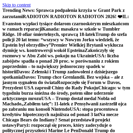
Skip to content
Trending News:
Sprawca podpalenia krzyża w Grant Park z
zarzutami
RADIOTON RADIOTON RADIOTON 2026! ❤️
IL:
Evanston wypłaci tysiące dolarom czarnoskórym mieszkańcom
w ramach reparacji
Kanada: masakra w szkole w Tumbler
Ridge. 10 ofiar śmiertelnych, sprawcą 18-latek
Trump do szefa
policji 20 lat temu: “wszyscy w Nowym Jorku wiedzieli, że
Epstein był obrzydliwy”
Premier Wielkiej Brytanii wyklucza
dymisję ws. kontrowersji wokół Epsteina
Zakończyły się
rozmowy w Abu Zabi ws. pokoju na Ukrainie
USA: liczba
zabójstw spadła o ponad 20 proc. w porównaniu z rokiem
poprzednim – to największy jednoroczny spadek w
historii
Davos: Zełenski i Trump zadowoleni z dzisiejszego
spotkania
Davos: Trump chce Grenlandii. Bez wojska – ale z
jasnym sygnałem do świata
Rozpoczęło się Forum w Davos,
Prezydent USA zaprosił Chiny do Rady Pokoju
Chicago: w tym
tygodniu burza śnieżna do środy, potem silne uderzenie
arktycznego mrozu
USA – Trump dostał medal Nobla od
Machado
„Zabiłem tatę”: 11-latek z Pensylwanii zastrzelił ojca
po zabraniu mu konsoli Nintendo
USA: stopa procentowa
kredytów hipotecznych najniższa od ponad 3 lat
Na mecze
Chicago Bears do Indiany? Senat przedstawił projekt
ustawy
Paryż: rozpoczął się proces, który zadecyduje o
politycznej przyszłości Marine Le Pen
Donald Trump do