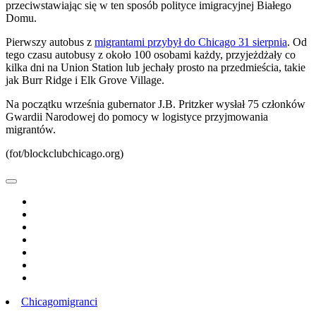
przeciwstawiając się w ten sposób polityce imigracyjnej Białego
Domu.
Pierwszy autobus z
migrantami przybył do Chicago 31 sierpnia
. Od
tego czasu autobusy z około 100 osobami każdy, przyjeżdżały co
kilka dni na Union Station lub jechały prosto na przedmieścia, takie
jak Burr Ridge i Elk Grove Village.
Na początku września gubernator J.B. Pritzker wysłał 75 członków
Gwardii Narodowej do pomocy w logistyce przyjmowania
migrantów.
(fot/blockclubchicago.org)
Chicago
migranci