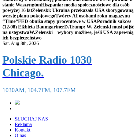
stanie Waszyngton
Hiszpania: media społecznościowe dla osób
powyżej 16 lat
Zełenski: Ukraina przekazała USA skorygowaną
wersję planu pokojowego
Twórcy AI osobami roku magazynu
“Time”
FED obniża stopy procentowe w USA
Poradnik sukces
(12-08) Elżbieta Baumgartner
D.Trump: W. Zełenski musi pójść
na ustępstwa
W.Zełenski – wybory możliwe, jeśli USA zapewnią
ich bezpieczeństwo
Sat. Aug 8th, 2026
Polskie Radio 1030
Chicago.
1030AM, 104.7FM, 107.7FM
SŁUCHAJ NAS
Reklama
Kontakt
O nas