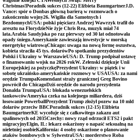
wagonie kolejki CTA
Wesołych Świąt! Merry
Christmas!
Poradnik sukces (12-22) Elżbieta Baumgartner
J.D.
Vance: spór o Donbas główną barierą w rozmowach o
zakończeniu wojny
26. Wigilia dla Samotnych i
Bezdomnych
USA: polski pięściarz Andrzej Wawrzyk trafił do
aresztu na Florydzie
Nie żyje Chris Rea, muzyk miał 74
lata.
Arabia Saudyjska po raz pierwszy od 30 lat odnotowała
opady śniegu.
Amerykanie zawieszają inwestycje w morską
energetykę wiatrową
Chicago: uwaga na nową formę oszustwa,
kobieta straciła 45 tys. dolarów
Po spotkaniu prezydentów
Polski i Ukrainy w Warszawie
USA: D. Trump podpisał ustawę
o finansowaniu wojsk na 2026 rok
W. Zełenski dziękuje Unii
Europejskiej za pożyczkę
Prezydent Ukrainy: w piątek i w
sobotę ukraińsko-amerykańskie rozmowy w USA
USA: za nami
orędzie Trumpa
Komendant straży granicznej Greg Bovino
powrócił do Chicago
Dziś orędzie do narodu prezydenta
Donalda Trumpa
USA: blokada wenezuelskich
tankowców
Ameryka czeka na kolejnego miliardera, dziś
losowanie Powerball
Prezydent Trump złożył pozew na 10 mld
dolarów przeciw BBC
Poradnik sukces (12-15) Elżbieta
Baumgartner
KE wycofuje się z całkowitego zakazu aut
spalinowych od 2035
Czechy: nowy rząd odrzucił ETS2 i pakt
migracyjny
Elgin, IL: lekarz oskarżony o napaść seksualną na
nieletniej osobie
Kalifornia: 4 osoby oskarżone o planowanie
ataków bombowych w Sylwestra
USA: morderstwo Roba