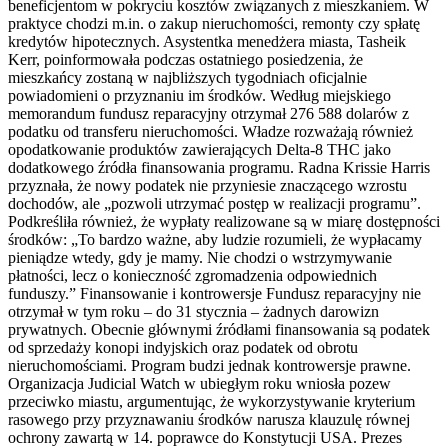
beneficjentom w pokryciu kosztów związanych z mieszkaniem. W
praktyce chodzi m.in. o zakup nieruchomości, remonty czy spłatę
kredytów hipotecznych. Asystentka menedżera miasta, Tasheik
Kerr, poinformowała podczas ostatniego posiedzenia, że
mieszkańcy zostaną w najbliższych tygodniach oficjalnie
powiadomieni o przyznaniu im środków. Według miejskiego
memorandum fundusz reparacyjny otrzymał 276 588 dolarów z
podatku od transferu nieruchomości. Władze rozważają również
opodatkowanie produktów zawierających Delta-8 THC jako
dodatkowego źródła finansowania programu. Radna Krissie Harris
przyznała, że nowy podatek nie przyniesie znaczącego wzrostu
dochodów, ale „pozwoli utrzymać postęp w realizacji programu”.
Podkreśliła również, że wypłaty realizowane są w miarę dostępności
środków: „To bardzo ważne, aby ludzie rozumieli, że wypłacamy
pieniądze wtedy, gdy je mamy. Nie chodzi o wstrzymywanie
płatności, lecz o konieczność zgromadzenia odpowiednich
funduszy.” Finansowanie i kontrowersje Fundusz reparacyjny nie
otrzymał w tym roku – do 31 stycznia – żadnych darowizn
prywatnych. Obecnie głównymi źródłami finansowania są podatek
od sprzedaży konopi indyjskich oraz podatek od obrotu
nieruchomościami. Program budzi jednak kontrowersje prawne.
Organizacja Judicial Watch w ubiegłym roku wniosła pozew
przeciwko miastu, argumentując, że wykorzystywanie kryterium
rasowego przy przyznawaniu środków narusza klauzulę równej
ochrony zawartą w 14. poprawce do Konstytucji USA. Prezes