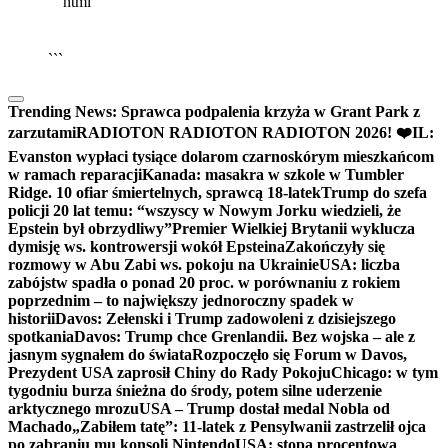
```html
▶
Kliknij PLAY, aby słuchać
🔈
🔊
```
Trending News:
Sprawca podpalenia krzyża w Grant Park z
zarzutami
RADIOTON RADIOTON RADIOTON 2026! ❤️
IL:
Evanston wypłaci tysiące dolarom czarnoskórym mieszkańcom
w ramach reparacji
Kanada: masakra w szkole w Tumbler
Ridge. 10 ofiar śmiertelnych, sprawcą 18-latek
Trump do szefa
policji 20 lat temu: “wszyscy w Nowym Jorku wiedzieli, że
Epstein był obrzydliwy”
Premier Wielkiej Brytanii wyklucza
dymisję ws. kontrowersji wokół Epsteina
Zakończyły się
rozmowy w Abu Zabi ws. pokoju na Ukrainie
USA: liczba
zabójstw spadła o ponad 20 proc. w porównaniu z rokiem
poprzednim – to największy jednoroczny spadek w
historii
Davos: Zełenski i Trump zadowoleni z dzisiejszego
spotkania
Davos: Trump chce Grenlandii. Bez wojska – ale z
jasnym sygnałem do świata
Rozpoczęło się Forum w Davos,
Prezydent USA zaprosił Chiny do Rady Pokoju
Chicago: w tym
tygodniu burza śnieżna do środy, potem silne uderzenie
arktycznego mrozu
USA – Trump dostał medal Nobla od
Machado
„Zabiłem tatę”: 11-latek z Pensylwanii zastrzelił ojca
po zabraniu mu konsoli Nintendo
USA: stopa procentowa