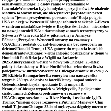
oszustwami
Chicago: 3 osoby ranne w strzelaninie w
Lawndale
Wenezuela: były kandydat opozycji mówi, że obalenie
Maduro to ważny krok, ale niewystarczający
Maduro przed
sądem: “jestem prezydentem, porwano mnie”
Rosja potępia
USA za akcję w Wenezueli
Chicago: rabunek w sklepie 7-Eleven
w centrum miasta
Msze święte w Bazylice Św. Jacka – niedzielne
na naszej antenie!
USA: udaremniony zamach terrorystyczny w
Sylwestra
W tym roku MŚ w piłce nożnej w Ameryce
Północnej
Prezydent Wenezueli otwarty na rozmowy z
USA
Chiny: podatek od antykoncepcji ma być sposobem na
dzietność
Donald Trump: USA gotowe do wsparcia irańskich
demonstrantów
Chicago: 7-letni chłopiec postrzelony w domu w
Humboldt Park
Relacja z Wigilii na Jackowie
2025.
Amerykańskie wejście w nowy rok
Chicago: 25-latek
pobity i okradziony w River North
Polska: rekordowa liczba
policjantów w służbie
Sylwester w Chicago
Poradnik sukces (12-
29) Elżbieta Baumgartner
IL: emerytowana nauczycielka
wygrała 250 tys. dolarów w loterii
Niemcy: napad stulecia w
Gelsenkirchen
Floryda: spotkanie D. Trumpa i B.
Netanjahu
Chicago: wypadek w Wrigleyville, 2 policjantów
ciężko rannych
Zełenski podsumowuje rozmowy w
USA
Chicago: strzelanina w River North, 1 osoba nie żyje
D.
Trump: “miałem dobrą rozmowę z Putinem”
Manewry Chin
wokół Tajwanu
Chicago: 32-letni mężczyzna dźgnięty nożem w