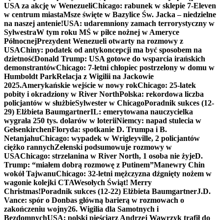
USA za akcję w Wenezueli
Chicago: rabunek w sklepie 7-Eleven
w centrum miasta
Msze święte w Bazylice Św. Jacka – niedzielne
na naszej antenie!
USA: udaremniony zamach terrorystyczny w
Sylwestra
W tym roku MŚ w piłce nożnej w Ameryce
Północnej
Prezydent Wenezueli otwarty na rozmowy z
USA
Chiny: podatek od antykoncepcji ma być sposobem na
dzietność
Donald Trump: USA gotowe do wsparcia irańskich
demonstrantów
Chicago: 7-letni chłopiec postrzelony w domu w
Humboldt Park
Relacja z Wigilii na Jackowie
2025.
Amerykańskie wejście w nowy rok
Chicago: 25-latek
pobity i okradziony w River North
Polska: rekordowa liczba
policjantów w służbie
Sylwester w Chicago
Poradnik sukces (12-
29) Elżbieta Baumgartner
IL: emerytowana nauczycielka
wygrała 250 tys. dolarów w loterii
Niemcy: napad stulecia w
Gelsenkirchen
Floryda: spotkanie D. Trumpa i B.
Netanjahu
Chicago: wypadek w Wrigleyville, 2 policjantów
ciężko rannych
Zełenski podsumowuje rozmowy w
USA
Chicago: strzelanina w River North, 1 osoba nie żyje
D.
Trump: “miałem dobrą rozmowę z Putinem”
Manewry Chin
wokół Tajwanu
Chicago: 32-letni mężczyzna dźgnięty nożem w
wagonie kolejki CTA
Wesołych Świąt! Merry
Christmas!
Poradnik sukces (12-22) Elżbieta Baumgartner
J.D.
Vance: spór o Donbas główną barierą w rozmowach o
zakończeniu wojny
26. Wigilia dla Samotnych i
Bezdomnych
USA: polski pięściarz Andrzej Wawrzyk trafił do