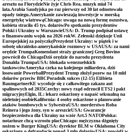
aresztu na Florydzie
Nie żyje Chris Rea, muzyk miał 74
lata.
Arabia Saudyjska po raz pierwszy od 30 lat odnotowała
opady śniegu.
Amerykanie zawieszają inwestycje w morską
energetykę wiatrową
Chicago: uwaga na nową formę oszustwa,
kobieta straciła 45 tys. dolarów
Po spotkaniu prezydentów
Polski i Ukrainy w Warszawie
USA: D. Trump podpisał ustawę
o finansowaniu wojsk na 2026 rok
W. Zełenski dziękuje Unii
Europejskiej za pożyczkę
Prezydent Ukrainy: w piątek i w
sobotę ukraińsko-amerykańskie rozmowy w USA
USA: za nami
orędzie Trumpa
Komendant straży granicznej Greg Bovino
powrócił do Chicago
Dziś orędzie do narodu prezydenta
Donalda Trumpa
USA: blokada wenezuelskich
tankowców
Ameryka czeka na kolejnego miliardera, dziś
losowanie Powerball
Prezydent Trump złożył pozew na 10 mld
dolarów przeciw BBC
Poradnik sukces (12-15) Elżbieta
Baumgartner
KE wycofuje się z całkowitego zakazu aut
spalinowych od 2035
Czechy: nowy rząd odrzucił ETS2 i pakt
migracyjny
Elgin, IL: lekarz oskarżony o napaść seksualną na
nieletniej osobie
Kalifornia: 4 osoby oskarżone o planowanie
ataków bombowych w Sylwestra
USA: morderstwo Roba
Reinera i jego żony, syn w areszcie
USA: Gwarancje
bezpieczeństwa dla Ukrainy na wzór Art.5 NATO
Polska:
notariusze chcą wzrostu płac
Chicago: mężczyzna dźgnięty
nożem w Burger King
USA: dyrektor BLM w Oklahoma City
oskarżony o defraudację ponad 3 mln dolarów
USA: powódź w