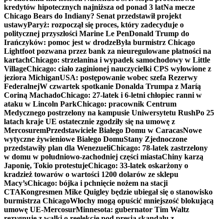
kredytów hipotecznych najniższa od ponad 3 lat
Na mecze
Chicago Bears do Indiany? Senat przedstawił projekt
ustawy
Paryż: rozpoczął się proces, który zadecyduje o
politycznej przyszłości Marine Le Pen
Donald Trump do
Irańczyków: pomoc jest w drodze
Była burmistrz Chicago
Lightfoot pozwana przez bank za nieuregulowane płatności na
kartach
Chicago: strzelanina i wypadek samochodowy w Little
Village
Chicago: ciało zaginionej nauczycielki CPS wyłowione z
jeziora Michigan
USA: postępowanie wobec szefa Rezerwy
Federalnej
W czwartek spotkanie Donalda Trumpa z Maríą
Coriną Machado
Chicago: 27-latek i 6-letni chłopiec ranni w
ataku w Lincoln Park
Chicago: pracownik Centrum
Medycznego postrzelony na kampusie Uniwersytetu Rush
Po 25
latach kraje UE ostatecznie zgodziły się na umowę z
Mercosurem
Przedstawiciele Białego Domu w Caracas
Nowe
wytyczne żywieniowe Białego Domu
Stany Zjednoczone
przedstawiły plan dla Wenezueli
Chicago: 78-latek zastrzelony
w domu w południowo-zachodniej części miasta
Chiny karzą
Japonię, Tokio protestuje
Chicago: 33-latek oskarżony o
kradzież towarów o wartości 1200 dolarów ze sklepu
Macy’s
Chicago: bójka i pchnięcie nożem na stacji
CTA
Kongresmen Mike Quigley będzie ubiegał się o stanowisko
burmistrza Chicago
Włochy mogą opuścić mniejszość blokującą
umowę UE-Mercosur
Minnesota: gubernator Tim Waltz
rezygnuje z walki o reelekcję pod presją skandalu z