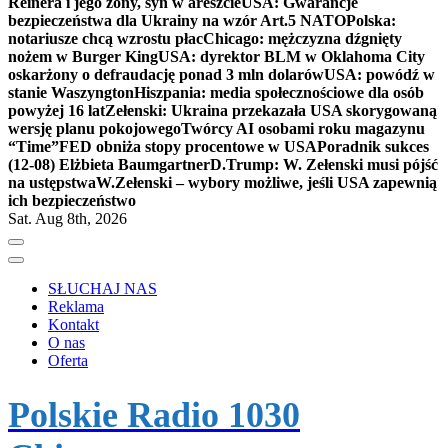
Reinera i jego żony, syn w areszcie
USA: Gwarancje
bezpieczeństwa dla Ukrainy na wzór Art.5 NATO
Polska:
notariusze chcą wzrostu płac
Chicago: mężczyzna dźgnięty
nożem w Burger King
USA: dyrektor BLM w Oklahoma City
oskarżony o defraudację ponad 3 mln dolarów
USA: powódź w
stanie Waszyngton
Hiszpania: media społecznościowe dla osób
powyżej 16 lat
Zełenski: Ukraina przekazała USA skorygowaną
wersję planu pokojowego
Twórcy AI osobami roku magazynu
“Time”
FED obniża stopy procentowe w USA
Poradnik sukces
(12-08) Elżbieta Baumgartner
D.Trump: W. Zełenski musi pójść
na ustępstwa
W.Zełenski – wybory możliwe, jeśli USA zapewnią
ich bezpieczeństwo
Sat. Aug 8th, 2026
SŁUCHAJ NAS
Reklama
Kontakt
O nas
Oferta
Polskie Radio 1030