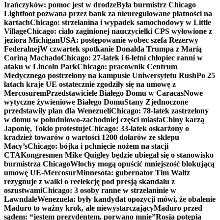
Irańczyków: pomoc jest w drodze
Była burmistrz Chicago
Lightfoot pozwana przez bank za nieuregulowane płatności na
kartach
Chicago: strzelanina i wypadek samochodowy w Little
Village
Chicago: ciało zaginionej nauczycielki CPS wyłowione z
jeziora Michigan
USA: postępowanie wobec szefa Rezerwy
Federalnej
W czwartek spotkanie Donalda Trumpa z Maríą
Coriną Machado
Chicago: 27-latek i 6-letni chłopiec ranni w
ataku w Lincoln Park
Chicago: pracownik Centrum
Medycznego postrzelony na kampusie Uniwersytetu Rush
Po 25
latach kraje UE ostatecznie zgodziły się na umowę z
Mercosurem
Przedstawiciele Białego Domu w Caracas
Nowe
wytyczne żywieniowe Białego Domu
Stany Zjednoczone
przedstawiły plan dla Wenezueli
Chicago: 78-latek zastrzelony
w domu w południowo-zachodniej części miasta
Chiny karzą
Japonię, Tokio protestuje
Chicago: 33-latek oskarżony o
kradzież towarów o wartości 1200 dolarów ze sklepu
Macy’s
Chicago: bójka i pchnięcie nożem na stacji
CTA
Kongresmen Mike Quigley będzie ubiegał się o stanowisko
burmistrza Chicago
Włochy mogą opuścić mniejszość blokującą
umowę UE-Mercosur
Minnesota: gubernator Tim Waltz
rezygnuje z walki o reelekcję pod presją skandalu z
oszustwami
Chicago: 3 osoby ranne w strzelaninie w
Lawndale
Wenezuela: były kandydat opozycji mówi, że obalenie
Maduro to ważny krok, ale niewystarczający
Maduro przed
sądem: “jestem prezydentem, porwano mnie”
Rosja potępia