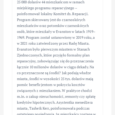
25 000 dolarów 44 mieszkańcom w ramach
miejskiego programu reparacyjnego –
poinformował lokalny Komitet ds. Reparacji.
Program skierowany jest do czarnoskórych
mieszkańców oraz potomków czarnoskórych
osób, które mieszkały w Evanston w latach 1919–
1969. Program został ustanowiony w 2019 roku, a
w 2021 roku zatwierdzony przez Radę Miasta.
Evanston było pierwszym miastem w Stanach
Zjednoczonych, które przyjęło formalny plan
reparacyjny, zobowiązując się do przeznaczenia
łącznie 10 milionów dolarów w ciągu dekady. Na
co przeznaczone są środki? Jak podają władze
miasta, środki w wysokości 25 tys. dolarów mają
pomóc beneficjentom w pokryciu kosztów
związanych z mieszkaniem. W praktyce chodzi
m.in. o zakup nieruchomości, remonty czy spłatę
kredytów hipotecznych. Asystentka menedżera
miasta, Tasheik Kerr, poinformowała podczas
ostatniego posiedzenia, że mieszkańcy zostaną w