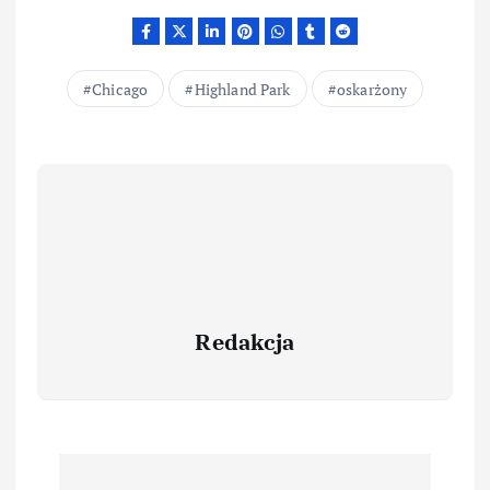
Chicago
Highland Park
oskarżony
Redakcja