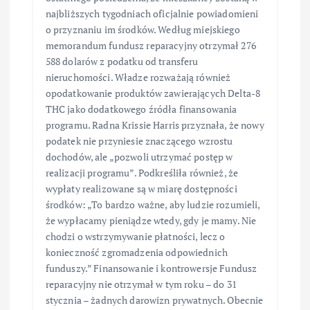
najbliższych tygodniach oficjalnie powiadomieni
o przyznaniu im środków. Według miejskiego
memorandum fundusz reparacyjny otrzymał 276
588 dolarów z podatku od transferu
nieruchomości. Władze rozważają również
opodatkowanie produktów zawierających Delta-8
THC jako dodatkowego źródła finansowania
programu. Radna Krissie Harris przyznała, że nowy
podatek nie przyniesie znaczącego wzrostu
dochodów, ale „pozwoli utrzymać postęp w
realizacji programu”. Podkreśliła również, że
wypłaty realizowane są w miarę dostępności
środków: „To bardzo ważne, aby ludzie rozumieli,
że wypłacamy pieniądze wtedy, gdy je mamy. Nie
chodzi o wstrzymywanie płatności, lecz o
konieczność zgromadzenia odpowiednich
funduszy.” Finansowanie i kontrowersje Fundusz
reparacyjny nie otrzymał w tym roku – do 31
stycznia – żadnych darowizn prywatnych. Obecnie