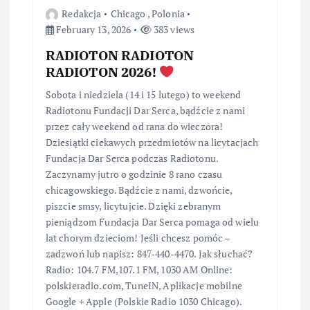
Redakcja
Chicago
,
Polonia
February 13, 2026
383 views
RADIOTON RADIOTON
RADIOTON 2026!
Sobota i niedziela (14 i 15 lutego) to weekend
Radiotonu Fundacji Dar Serca, bądźcie z nami
przez cały weekend od rana do wieczora!
Dziesiątki ciekawych przedmiotów na licytacjach
Fundacja Dar Serca podczas Radiotonu.
Zaczynamy jutro o godzinie 8 rano czasu
chicagowskiego. Bądźcie z nami, dzwońcie,
piszcie smsy, licytujcie. Dzięki zebranym
pieniądzom Fundacja Dar Serca pomaga od wielu
lat chorym dzieciom! Jeśli chcesz pomóc –
zadzwoń lub napisz: 847-440-4470. Jak słuchać?
Radio: 104.7 FM,107.1 FM, 1030 AM Online:
polskieradio.com, TuneIN, Aplikacje mobilne
Google + Apple (Polskie Radio 1030 Chicago).