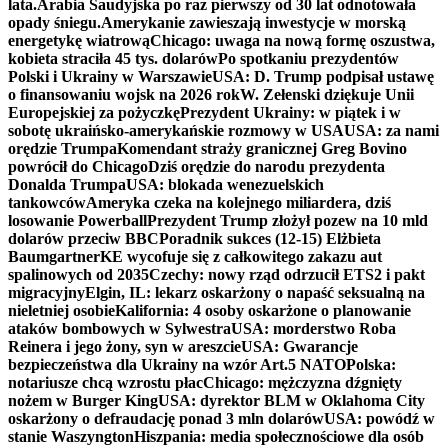
lata.
Arabia Saudyjska po raz pierwszy od 30 lat odnotowała
opady śniegu.
Amerykanie zawieszają inwestycje w morską
energetykę wiatrową
Chicago: uwaga na nową formę oszustwa,
kobieta straciła 45 tys. dolarów
Po spotkaniu prezydentów
Polski i Ukrainy w Warszawie
USA: D. Trump podpisał ustawę
o finansowaniu wojsk na 2026 rok
W. Zełenski dziękuje Unii
Europejskiej za pożyczkę
Prezydent Ukrainy: w piątek i w
sobotę ukraińsko-amerykańskie rozmowy w USA
USA: za nami
orędzie Trumpa
Komendant straży granicznej Greg Bovino
powrócił do Chicago
Dziś orędzie do narodu prezydenta
Donalda Trumpa
USA: blokada wenezuelskich
tankowców
Ameryka czeka na kolejnego miliardera, dziś
losowanie Powerball
Prezydent Trump złożył pozew na 10 mld
dolarów przeciw BBC
Poradnik sukces (12-15) Elżbieta
Baumgartner
KE wycofuje się z całkowitego zakazu aut
spalinowych od 2035
Czechy: nowy rząd odrzucił ETS2 i pakt
migracyjny
Elgin, IL: lekarz oskarżony o napaść seksualną na
nieletniej osobie
Kalifornia: 4 osoby oskarżone o planowanie
ataków bombowych w Sylwestra
USA: morderstwo Roba
Reinera i jego żony, syn w areszcie
USA: Gwarancje
bezpieczeństwa dla Ukrainy na wzór Art.5 NATO
Polska:
notariusze chcą wzrostu płac
Chicago: mężczyzna dźgnięty
nożem w Burger King
USA: dyrektor BLM w Oklahoma City
oskarżony o defraudację ponad 3 mln dolarów
USA: powódź w
stanie Waszyngton
Hiszpania: media społecznościowe dla osób