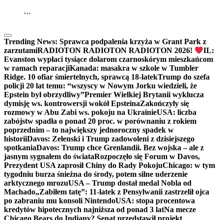
▶
Kliknij PLAY, aby słuchać
```
Trending News:
Sprawca podpalenia krzyża w Grant Park z
zarzutami
RADIOTON RADIOTON RADIOTON 2026!
IL:
Evanston wypłaci tysiące dolarom czarnoskórym mieszkańcom
w ramach reparacji
Kanada: masakra w szkole w Tumbler
Ridge. 10 ofiar śmiertelnych, sprawcą 18-latek
Trump do szefa
policji 20 lat temu: “wszyscy w Nowym Jorku wiedzieli, że
Epstein był obrzydliwy”
Premier Wielkiej Brytanii wyklucza
dymisję ws. kontrowersji wokół Epsteina
Zakończyły się
rozmowy w Abu Zabi ws. pokoju na Ukrainie
USA: liczba
zabójstw spadła o ponad 20 proc. w porównaniu z rokiem
poprzednim – to największy jednoroczny spadek w
historii
Davos: Zełenski i Trump zadowoleni z dzisiejszego
spotkania
Davos: Trump chce Grenlandii. Bez wojska – ale z
jasnym sygnałem do świata
Rozpoczęło się Forum w Davos,
Prezydent USA zaprosił Chiny do Rady Pokoju
Chicago: w tym
tygodniu burza śnieżna do środy, potem silne uderzenie
arktycznego mrozu
USA – Trump dostał medal Nobla od
Machado
„Zabiłem tatę”: 11-latek z Pensylwanii zastrzelił ojca
po zabraniu mu konsoli Nintendo
USA: stopa procentowa
kredytów hipotecznych najniższa od ponad 3 lat
Na mecze
Chicago Bears do Indiany? Senat przedstawił projekt