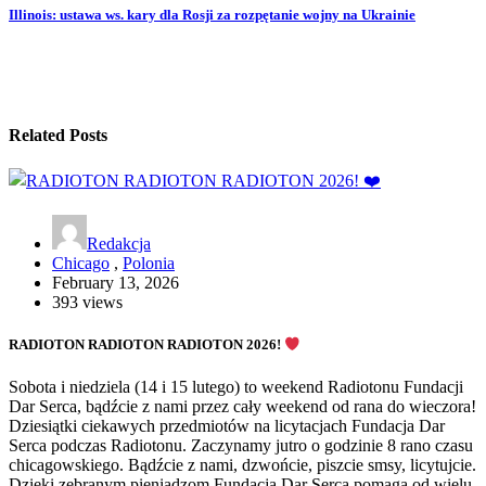
Illinois: ustawa ws. kary dla Rosji za rozpętanie wojny na Ukrainie
Related Posts
Redakcja
Chicago
,
Polonia
February 13, 2026
393 views
RADIOTON RADIOTON RADIOTON 2026!
Sobota i niedziela (14 i 15 lutego) to weekend Radiotonu Fundacji
Dar Serca, bądźcie z nami przez cały weekend od rana do wieczora!
Dziesiątki ciekawych przedmiotów na licytacjach Fundacja Dar
Serca podczas Radiotonu. Zaczynamy jutro o godzinie 8 rano czasu
chicagowskiego. Bądźcie z nami, dzwońcie, piszcie smsy, licytujcie.
Dzięki zebranym pieniądzom Fundacja Dar Serca pomaga od wielu