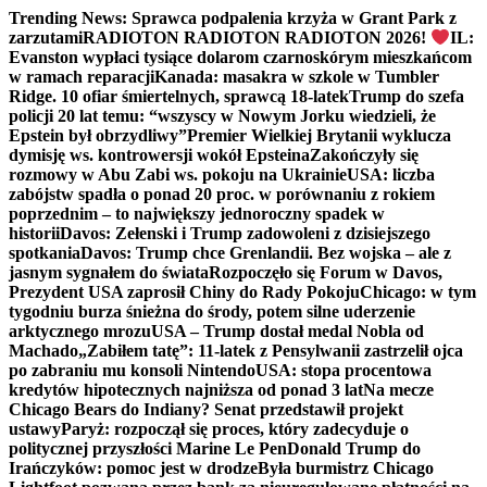
Trending News:
Sprawca podpalenia krzyża w Grant Park z
zarzutami
RADIOTON RADIOTON RADIOTON 2026!
IL:
Evanston wypłaci tysiące dolarom czarnoskórym mieszkańcom
w ramach reparacji
Kanada: masakra w szkole w Tumbler
Ridge. 10 ofiar śmiertelnych, sprawcą 18-latek
Trump do szefa
policji 20 lat temu: “wszyscy w Nowym Jorku wiedzieli, że
Epstein był obrzydliwy”
Premier Wielkiej Brytanii wyklucza
dymisję ws. kontrowersji wokół Epsteina
Zakończyły się
rozmowy w Abu Zabi ws. pokoju na Ukrainie
USA: liczba
zabójstw spadła o ponad 20 proc. w porównaniu z rokiem
poprzednim – to największy jednoroczny spadek w
historii
Davos: Zełenski i Trump zadowoleni z dzisiejszego
spotkania
Davos: Trump chce Grenlandii. Bez wojska – ale z
jasnym sygnałem do świata
Rozpoczęło się Forum w Davos,
Prezydent USA zaprosił Chiny do Rady Pokoju
Chicago: w tym
tygodniu burza śnieżna do środy, potem silne uderzenie
arktycznego mrozu
USA – Trump dostał medal Nobla od
Machado
„Zabiłem tatę”: 11-latek z Pensylwanii zastrzelił ojca
po zabraniu mu konsoli Nintendo
USA: stopa procentowa
kredytów hipotecznych najniższa od ponad 3 lat
Na mecze
Chicago Bears do Indiany? Senat przedstawił projekt
ustawy
Paryż: rozpoczął się proces, który zadecyduje o
politycznej przyszłości Marine Le Pen
Donald Trump do
Irańczyków: pomoc jest w drodze
Była burmistrz Chicago