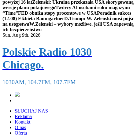
powyżej 16 lat
Zełenski: Ukraina przekazała USA skorygowaną
wersję planu pokojowego
Twórcy AI osobami roku magazynu
“Time”
FED obniża stopy procentowe w USA
Poradnik sukces
(12-08) Elżbieta Baumgartner
D.Trump: W. Zełenski musi pójść
na ustępstwa
W.Zełenski – wybory możliwe, jeśli USA zapewnią
ich bezpieczeństwo
Sun. Aug 9th, 2026
Polskie Radio 1030
Chicago.
1030AM, 104.7FM, 107.7FM
SŁUCHAJ NAS
Reklama
Kontakt
O nas
Oferta