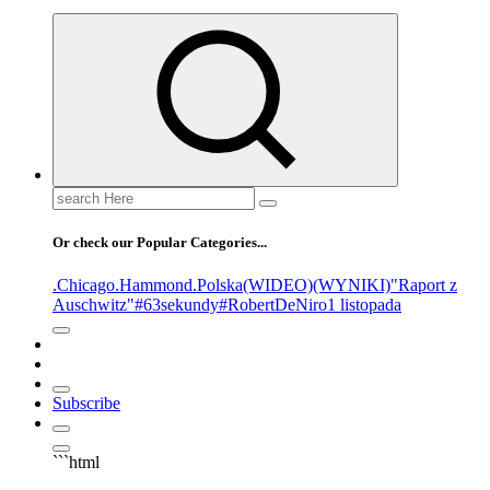
Or check our Popular Categories...
.Chicago
.Hammond
.Polska
(WIDEO)
(WYNIKI)
"Raport z
Auschwitz"
#63sekundy
#RobertDeNiro
1 listopada
Subscribe
```html