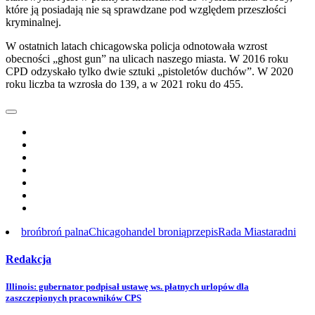
które ją posiadają nie są sprawdzane pod względem przeszłości
kryminalnej.
W ostatnich latach chicagowska policja odnotowała wzrost
obecności „ghost gun” na ulicach naszego miasta. W 2016 roku
CPD odzyskało tylko dwie sztuki „pistoletów duchów”. W 2020
roku liczba ta wzrosła do 139, a w 2021 roku do 455.
broń
broń palna
Chicago
handel bronią
przepis
Rada Miasta
radni
Redakcja
Illinois: gubernator podpisał ustawę ws. płatnych urlopów dla
zaszczepionych pracowników CPS