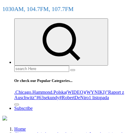
1030AM, 104.7FM, 107.7FM
Or check our Popular Categories...
.Chicago
.Hammond
.Polska
(WIDEO)
(WYNIKI)
"Raport z
Auschwitz"
#63sekundy
#RobertDeNiro
1 listopada
Subscribe
Home