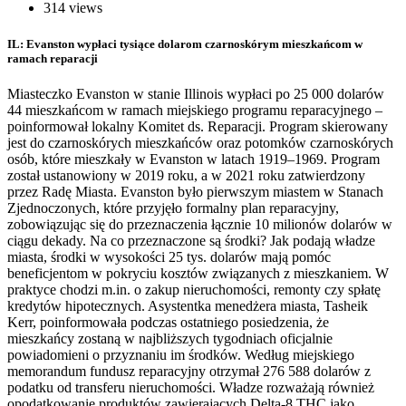
314 views
IL: Evanston wypłaci tysiące dolarom czarnoskórym mieszkańcom w
ramach reparacji
Miasteczko Evanston w stanie Illinois wypłaci po 25 000 dolarów
44 mieszkańcom w ramach miejskiego programu reparacyjnego –
poinformował lokalny Komitet ds. Reparacji. Program skierowany
jest do czarnoskórych mieszkańców oraz potomków czarnoskórych
osób, które mieszkały w Evanston w latach 1919–1969. Program
został ustanowiony w 2019 roku, a w 2021 roku zatwierdzony
przez Radę Miasta. Evanston było pierwszym miastem w Stanach
Zjednoczonych, które przyjęło formalny plan reparacyjny,
zobowiązując się do przeznaczenia łącznie 10 milionów dolarów w
ciągu dekady. Na co przeznaczone są środki? Jak podają władze
miasta, środki w wysokości 25 tys. dolarów mają pomóc
beneficjentom w pokryciu kosztów związanych z mieszkaniem. W
praktyce chodzi m.in. o zakup nieruchomości, remonty czy spłatę
kredytów hipotecznych. Asystentka menedżera miasta, Tasheik
Kerr, poinformowała podczas ostatniego posiedzenia, że
mieszkańcy zostaną w najbliższych tygodniach oficjalnie
powiadomieni o przyznaniu im środków. Według miejskiego
memorandum fundusz reparacyjny otrzymał 276 588 dolarów z
podatku od transferu nieruchomości. Władze rozważają również
opodatkowanie produktów zawierających Delta-8 THC jako