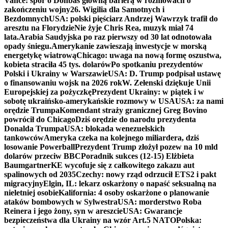
Vance: spór o Donbas główną barierą w rozmowach o
zakończeniu wojny
26. Wigilia dla Samotnych i
Bezdomnych
USA: polski pięściarz Andrzej Wawrzyk trafił do
aresztu na Florydzie
Nie żyje Chris Rea, muzyk miał 74
lata.
Arabia Saudyjska po raz pierwszy od 30 lat odnotowała
opady śniegu.
Amerykanie zawieszają inwestycje w morską
energetykę wiatrową
Chicago: uwaga na nową formę oszustwa,
kobieta straciła 45 tys. dolarów
Po spotkaniu prezydentów
Polski i Ukrainy w Warszawie
USA: D. Trump podpisał ustawę
o finansowaniu wojsk na 2026 rok
W. Zełenski dziękuje Unii
Europejskiej za pożyczkę
Prezydent Ukrainy: w piątek i w
sobotę ukraińsko-amerykańskie rozmowy w USA
USA: za nami
orędzie Trumpa
Komendant straży granicznej Greg Bovino
powrócił do Chicago
Dziś orędzie do narodu prezydenta
Donalda Trumpa
USA: blokada wenezuelskich
tankowców
Ameryka czeka na kolejnego miliardera, dziś
losowanie Powerball
Prezydent Trump złożył pozew na 10 mld
dolarów przeciw BBC
Poradnik sukces (12-15) Elżbieta
Baumgartner
KE wycofuje się z całkowitego zakazu aut
spalinowych od 2035
Czechy: nowy rząd odrzucił ETS2 i pakt
migracyjny
Elgin, IL: lekarz oskarżony o napaść seksualną na
nieletniej osobie
Kalifornia: 4 osoby oskarżone o planowanie
ataków bombowych w Sylwestra
USA: morderstwo Roba
Reinera i jego żony, syn w areszcie
USA: Gwarancje
bezpieczeństwa dla Ukrainy na wzór Art.5 NATO
Polska: