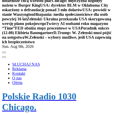
notariusze chcą wzrostu płac
Chicago: mężczyzna dźgnięty
nożem w Burger King
USA: dyrektor BLM w Oklahoma City
oskarżony o defraudację ponad 3 mln dolarów
USA: powódź w
stanie Waszyngton
Hiszpania: media społecznościowe dla osób
powyżej 16 lat
Zełenski: Ukraina przekazała USA skorygowaną
wersję planu pokojowego
Twórcy AI osobami roku magazynu
“Time”
FED obniża stopy procentowe w USA
Poradnik sukces
(12-08) Elżbieta Baumgartner
D.Trump: W. Zełenski musi pójść
na ustępstwa
W.Zełenski – wybory możliwe, jeśli USA zapewnią
ich bezpieczeństwo
Sun. Aug 9th, 2026
SŁUCHAJ NAS
Reklama
Kontakt
O nas
Oferta
Polskie Radio 1030
Chicago.