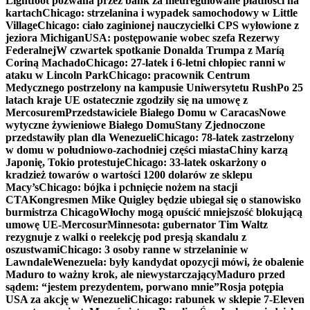
Lightfoot pozwana przez bank za nieuregulowane płatności na
kartach
Chicago: strzelanina i wypadek samochodowy w Little
Village
Chicago: ciało zaginionej nauczycielki CPS wyłowione z
jeziora Michigan
USA: postępowanie wobec szefa Rezerwy
Federalnej
W czwartek spotkanie Donalda Trumpa z Maríą
Coriną Machado
Chicago: 27-latek i 6-letni chłopiec ranni w
ataku w Lincoln Park
Chicago: pracownik Centrum
Medycznego postrzelony na kampusie Uniwersytetu Rush
Po 25
latach kraje UE ostatecznie zgodziły się na umowę z
Mercosurem
Przedstawiciele Białego Domu w Caracas
Nowe
wytyczne żywieniowe Białego Domu
Stany Zjednoczone
przedstawiły plan dla Wenezueli
Chicago: 78-latek zastrzelony
w domu w południowo-zachodniej części miasta
Chiny karzą
Japonię, Tokio protestuje
Chicago: 33-latek oskarżony o
kradzież towarów o wartości 1200 dolarów ze sklepu
Macy’s
Chicago: bójka i pchnięcie nożem na stacji
CTA
Kongresmen Mike Quigley będzie ubiegał się o stanowisko
burmistrza Chicago
Włochy mogą opuścić mniejszość blokującą
umowę UE-Mercosur
Minnesota: gubernator Tim Waltz
rezygnuje z walki o reelekcję pod presją skandalu z
oszustwami
Chicago: 3 osoby ranne w strzelaninie w
Lawndale
Wenezuela: były kandydat opozycji mówi, że obalenie
Maduro to ważny krok, ale niewystarczający
Maduro przed
sądem: “jestem prezydentem, porwano mnie”
Rosja potępia
USA za akcję w Wenezueli
Chicago: rabunek w sklepie 7-Eleven