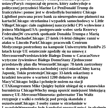
ustawy
Paryż: rozpoczął się proces, który zadecyduje o
politycznej przyszłości Marine Le Pen
Donald Trump do
Irańczyków: pomoc jest w drodze
Była burmistrz Chicago
Lightfoot pozwana przez bank za nieuregulowane płatności na
kartach
Chicago: strzelanina i wypadek samochodowy w Little
Village
Chicago: ciało zaginionej nauczycielki CPS wyłowione z
jeziora Michigan
USA: postępowanie wobec szefa Rezerwy
Federalnej
W czwartek spotkanie Donalda Trumpa z Maríą
Coriną Machado
Chicago: 27-latek i 6-letni chłopiec ranni w
ataku w Lincoln Park
Chicago: pracownik Centrum
Medycznego postrzelony na kampusie Uniwersytetu Rush
Po 25
latach kraje UE ostatecznie zgodziły się na umowę z
Mercosurem
Przedstawiciele Białego Domu w Caracas
Nowe
wytyczne żywieniowe Białego Domu
Stany Zjednoczone
przedstawiły plan dla Wenezueli
Chicago: 78-latek zastrzelony
w domu w południowo-zachodniej części miasta
Chiny karzą
Japonię, Tokio protestuje
Chicago: 33-latek oskarżony o
kradzież towarów o wartości 1200 dolarów ze sklepu
Macy’s
Chicago: bójka i pchnięcie nożem na stacji
CTA
Kongresmen Mike Quigley będzie ubiegał się o stanowisko
burmistrza Chicago
Włochy mogą opuścić mniejszość blokującą
umowę UE-Mercosur
Minnesota: gubernator Tim Waltz
rezygnuje z walki o reelekcję pod presją skandalu z
oszustwami
Chicago: 3 osoby ranne w strzelaninie w
Lawndale
Wenezuela: były kandydat opozycji mówi, że obalenie