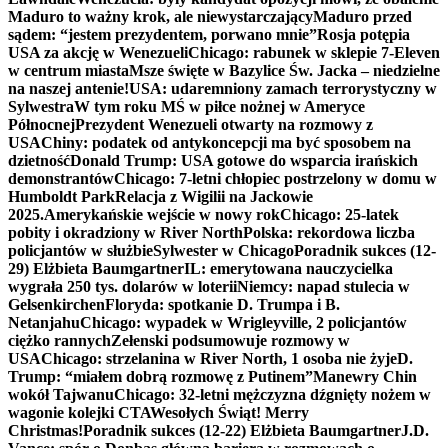
Maduro to ważny krok, ale niewystarczający
Maduro przed
sądem: “jestem prezydentem, porwano mnie”
Rosja potępia
USA za akcję w Wenezueli
Chicago: rabunek w sklepie 7-Eleven
w centrum miasta
Msze święte w Bazylice Św. Jacka – niedzielne
na naszej antenie!
USA: udaremniony zamach terrorystyczny w
Sylwestra
W tym roku MŚ w piłce nożnej w Ameryce
Północnej
Prezydent Wenezueli otwarty na rozmowy z
USA
Chiny: podatek od antykoncepcji ma być sposobem na
dzietność
Donald Trump: USA gotowe do wsparcia irańskich
demonstrantów
Chicago: 7-letni chłopiec postrzelony w domu w
Humboldt Park
Relacja z Wigilii na Jackowie
2025.
Amerykańskie wejście w nowy rok
Chicago: 25-latek
pobity i okradziony w River North
Polska: rekordowa liczba
policjantów w służbie
Sylwester w Chicago
Poradnik sukces (12-
29) Elżbieta Baumgartner
IL: emerytowana nauczycielka
wygrała 250 tys. dolarów w loterii
Niemcy: napad stulecia w
Gelsenkirchen
Floryda: spotkanie D. Trumpa i B.
Netanjahu
Chicago: wypadek w Wrigleyville, 2 policjantów
ciężko rannych
Zełenski podsumowuje rozmowy w
USA
Chicago: strzelanina w River North, 1 osoba nie żyje
D.
Trump: “miałem dobrą rozmowę z Putinem”
Manewry Chin
wokół Tajwanu
Chicago: 32-letni mężczyzna dźgnięty nożem w
wagonie kolejki CTA
Wesołych Świąt! Merry
Christmas!
Poradnik sukces (12-22) Elżbieta Baumgartner
J.D.