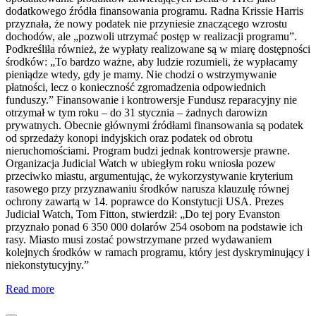
dodatkowego źródła finansowania programu. Radna Krissie Harris
przyznała, że nowy podatek nie przyniesie znaczącego wzrostu
dochodów, ale „pozwoli utrzymać postęp w realizacji programu”.
Podkreśliła również, że wypłaty realizowane są w miarę dostępności
środków: „To bardzo ważne, aby ludzie rozumieli, że wypłacamy
pieniądze wtedy, gdy je mamy. Nie chodzi o wstrzymywanie
płatności, lecz o konieczność zgromadzenia odpowiednich
funduszy.” Finansowanie i kontrowersje Fundusz reparacyjny nie
otrzymał w tym roku – do 31 stycznia – żadnych darowizn
prywatnych. Obecnie głównymi źródłami finansowania są podatek
od sprzedaży konopi indyjskich oraz podatek od obrotu
nieruchomościami. Program budzi jednak kontrowersje prawne.
Organizacja Judicial Watch w ubiegłym roku wniosła pozew
przeciwko miastu, argumentując, że wykorzystywanie kryterium
rasowego przy przyznawaniu środków narusza klauzulę równej
ochrony zawartą w 14. poprawce do Konstytucji USA. Prezes
Judicial Watch, Tom Fitton, stwierdził: „Do tej pory Evanston
przyznało ponad 6 350 000 dolarów 254 osobom na podstawie ich
rasy. Miasto musi zostać powstrzymane przed wydawaniem
kolejnych środków w ramach programu, który jest dyskryminujący i
niekonstytucyjny.”
Read more