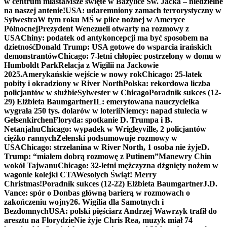
w centrum miasta
Msze święte w Bazylice Św. Jacka – niedzielne
na naszej antenie!
USA: udaremniony zamach terrorystyczny w
Sylwestra
W tym roku MŚ w piłce nożnej w Ameryce
Północnej
Prezydent Wenezueli otwarty na rozmowy z
USA
Chiny: podatek od antykoncepcji ma być sposobem na
dzietność
Donald Trump: USA gotowe do wsparcia irańskich
demonstrantów
Chicago: 7-letni chłopiec postrzelony w domu w
Humboldt Park
Relacja z Wigilii na Jackowie
2025.
Amerykańskie wejście w nowy rok
Chicago: 25-latek
pobity i okradziony w River North
Polska: rekordowa liczba
policjantów w służbie
Sylwester w Chicago
Poradnik sukces (12-
29) Elżbieta Baumgartner
IL: emerytowana nauczycielka
wygrała 250 tys. dolarów w loterii
Niemcy: napad stulecia w
Gelsenkirchen
Floryda: spotkanie D. Trumpa i B.
Netanjahu
Chicago: wypadek w Wrigleyville, 2 policjantów
ciężko rannych
Zełenski podsumowuje rozmowy w
USA
Chicago: strzelanina w River North, 1 osoba nie żyje
D.
Trump: “miałem dobrą rozmowę z Putinem”
Manewry Chin
wokół Tajwanu
Chicago: 32-letni mężczyzna dźgnięty nożem w
wagonie kolejki CTA
Wesołych Świąt! Merry
Christmas!
Poradnik sukces (12-22) Elżbieta Baumgartner
J.D.
Vance: spór o Donbas główną barierą w rozmowach o
zakończeniu wojny
26. Wigilia dla Samotnych i
Bezdomnych
USA: polski pięściarz Andrzej Wawrzyk trafił do
aresztu na Florydzie
Nie żyje Chris Rea, muzyk miał 74