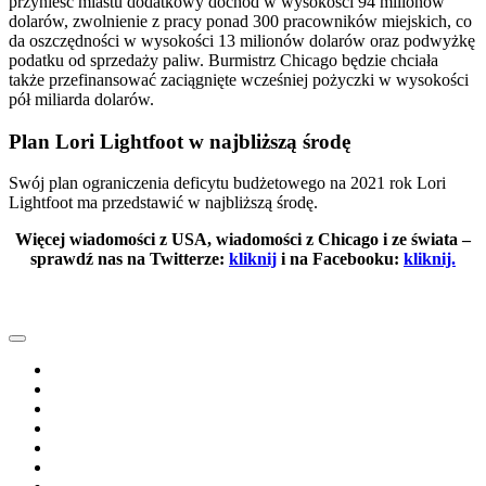
przynieść miastu dodatkowy dochód w wysokości 94 milionów
dolarów, zwolnienie z pracy ponad 300 pracowników miejskich, co
da oszczędności w wysokości 13 milionów dolarów oraz podwyżkę
podatku od sprzedaży paliw. Burmistrz Chicago będzie chciała
także przefinansować zaciągnięte wcześniej pożyczki w wysokości
pół miliarda dolarów.
Plan Lori Lightfoot w najbliższą środę
Swój plan ograniczenia deficytu budżetowego na 2021 rok Lori
Lightfoot ma przedstawić w najbliższą środę.
Więcej wiadomości z USA, wiadomości z Chicago i ze świata –
sprawdź nas na Twitterze:
kliknij
i na Facebooku:
kliknij.