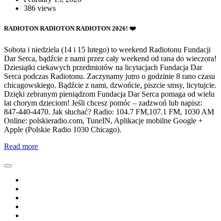
386 views
RADIOTON RADIOTON RADIOTON 2026! ❤️
Sobota i niedziela (14 i 15 lutego) to weekend Radiotonu Fundacji
Dar Serca, bądźcie z nami przez cały weekend od rana do wieczora!
Dziesiątki ciekawych przedmiotów na licytacjach Fundacja Dar
Serca podczas Radiotonu. Zaczynamy jutro o godzinie 8 rano czasu
chicagowskiego. Bądźcie z nami, dzwońcie, piszcie smsy, licytujcie.
Dzięki zebranym pieniądzom Fundacja Dar Serca pomaga od wielu
lat chorym dzieciom! Jeśli chcesz pomóc – zadzwoń lub napisz:
847-440-4470. Jak słuchać? Radio: 104.7 FM,107.1 FM, 1030 AM
Online: polskieradio.com, TuneIN, Aplikacje mobilne Google +
Apple (Polskie Radio 1030 Chicago).
Read more