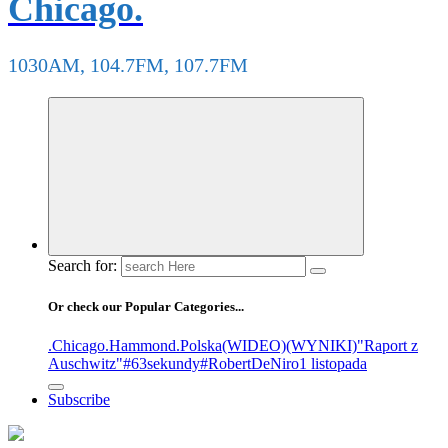
Chicago.
1030AM, 104.7FM, 107.7FM
Search for:
Or check our Popular Categories...
.Chicago
.Hammond
.Polska
(WIDEO)
(WYNIKI)
"Raport z
Auschwitz"
#63sekundy
#RobertDeNiro
1 listopada
Subscribe