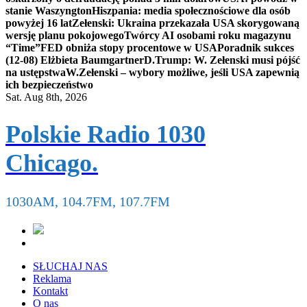
stanie Waszyngton
Hiszpania: media społecznościowe dla osób
powyżej 16 lat
Zełenski: Ukraina przekazała USA skorygowaną
wersję planu pokojowego
Twórcy AI osobami roku magazynu
“Time”
FED obniża stopy procentowe w USA
Poradnik sukces
(12-08) Elżbieta Baumgartner
D.Trump: W. Zełenski musi pójść
na ustępstwa
W.Zełenski – wybory możliwe, jeśli USA zapewnią
ich bezpieczeństwo
Sat. Aug 8th, 2026
Polskie Radio 1030
Chicago.
1030AM, 104.7FM, 107.7FM
SŁUCHAJ NAS
Reklama
Kontakt
O nas