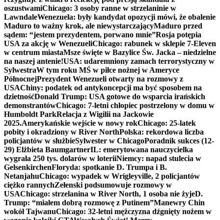
oszustwami
Chicago: 3 osoby ranne w strzelaninie w
Lawndale
Wenezuela: były kandydat opozycji mówi, że obalenie
Maduro to ważny krok, ale niewystarczający
Maduro przed
sądem: “jestem prezydentem, porwano mnie”
Rosja potępia
USA za akcję w Wenezueli
Chicago: rabunek w sklepie 7-Eleven
w centrum miasta
Msze święte w Bazylice Św. Jacka – niedzielne
na naszej antenie!
USA: udaremniony zamach terrorystyczny w
Sylwestra
W tym roku MŚ w piłce nożnej w Ameryce
Północnej
Prezydent Wenezueli otwarty na rozmowy z
USA
Chiny: podatek od antykoncepcji ma być sposobem na
dzietność
Donald Trump: USA gotowe do wsparcia irańskich
demonstrantów
Chicago: 7-letni chłopiec postrzelony w domu w
Humboldt Park
Relacja z Wigilii na Jackowie
2025.
Amerykańskie wejście w nowy rok
Chicago: 25-latek
pobity i okradziony w River North
Polska: rekordowa liczba
policjantów w służbie
Sylwester w Chicago
Poradnik sukces (12-
29) Elżbieta Baumgartner
IL: emerytowana nauczycielka
wygrała 250 tys. dolarów w loterii
Niemcy: napad stulecia w
Gelsenkirchen
Floryda: spotkanie D. Trumpa i B.
Netanjahu
Chicago: wypadek w Wrigleyville, 2 policjantów
ciężko rannych
Zełenski podsumowuje rozmowy w
USA
Chicago: strzelanina w River North, 1 osoba nie żyje
D.
Trump: “miałem dobrą rozmowę z Putinem”
Manewry Chin
wokół Tajwanu
Chicago: 32-letni mężczyzna dźgnięty nożem w