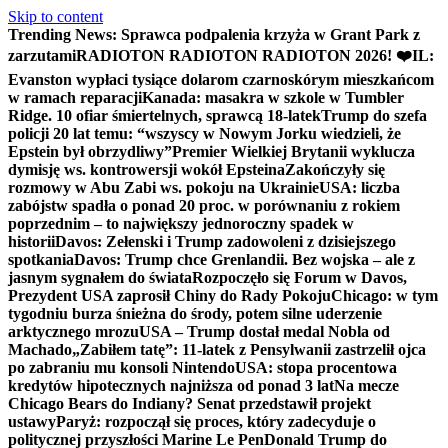
Skip to content
Trending News:
Sprawca podpalenia krzyża w Grant Park z
zarzutami
RADIOTON RADIOTON RADIOTON 2026! ❤️
IL:
Evanston wypłaci tysiące dolarom czarnoskórym mieszkańcom
w ramach reparacji
Kanada: masakra w szkole w Tumbler
Ridge. 10 ofiar śmiertelnych, sprawcą 18-latek
Trump do szefa
policji 20 lat temu: “wszyscy w Nowym Jorku wiedzieli, że
Epstein był obrzydliwy”
Premier Wielkiej Brytanii wyklucza
dymisję ws. kontrowersji wokół Epsteina
Zakończyły się
rozmowy w Abu Zabi ws. pokoju na Ukrainie
USA: liczba
zabójstw spadła o ponad 20 proc. w porównaniu z rokiem
poprzednim – to największy jednoroczny spadek w
historii
Davos: Zełenski i Trump zadowoleni z dzisiejszego
spotkania
Davos: Trump chce Grenlandii. Bez wojska – ale z
jasnym sygnałem do świata
Rozpoczęło się Forum w Davos,
Prezydent USA zaprosił Chiny do Rady Pokoju
Chicago: w tym
tygodniu burza śnieżna do środy, potem silne uderzenie
arktycznego mrozu
USA – Trump dostał medal Nobla od
Machado
„Zabiłem tatę”: 11-latek z Pensylwanii zastrzelił ojca
po zabraniu mu konsoli Nintendo
USA: stopa procentowa
kredytów hipotecznych najniższa od ponad 3 lat
Na mecze
Chicago Bears do Indiany? Senat przedstawił projekt
ustawy
Paryż: rozpoczął się proces, który zadecyduje o
politycznej przyszłości Marine Le Pen
Donald Trump do