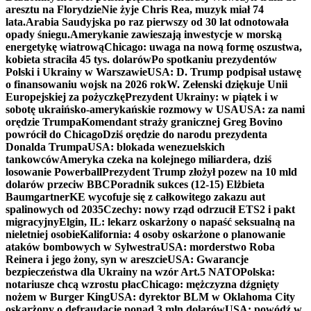
aresztu na Florydzie
Nie żyje Chris Rea, muzyk miał 74
lata.
Arabia Saudyjska po raz pierwszy od 30 lat odnotowała
opady śniegu.
Amerykanie zawieszają inwestycje w morską
energetykę wiatrową
Chicago: uwaga na nową formę oszustwa,
kobieta straciła 45 tys. dolarów
Po spotkaniu prezydentów
Polski i Ukrainy w Warszawie
USA: D. Trump podpisał ustawę
o finansowaniu wojsk na 2026 rok
W. Zełenski dziękuje Unii
Europejskiej za pożyczkę
Prezydent Ukrainy: w piątek i w
sobotę ukraińsko-amerykańskie rozmowy w USA
USA: za nami
orędzie Trumpa
Komendant straży granicznej Greg Bovino
powrócił do Chicago
Dziś orędzie do narodu prezydenta
Donalda Trumpa
USA: blokada wenezuelskich
tankowców
Ameryka czeka na kolejnego miliardera, dziś
losowanie Powerball
Prezydent Trump złożył pozew na 10 mld
dolarów przeciw BBC
Poradnik sukces (12-15) Elżbieta
Baumgartner
KE wycofuje się z całkowitego zakazu aut
spalinowych od 2035
Czechy: nowy rząd odrzucił ETS2 i pakt
migracyjny
Elgin, IL: lekarz oskarżony o napaść seksualną na
nieletniej osobie
Kalifornia: 4 osoby oskarżone o planowanie
ataków bombowych w Sylwestra
USA: morderstwo Roba
Reinera i jego żony, syn w areszcie
USA: Gwarancje
bezpieczeństwa dla Ukrainy na wzór Art.5 NATO
Polska:
notariusze chcą wzrostu płac
Chicago: mężczyzna dźgnięty
nożem w Burger King
USA: dyrektor BLM w Oklahoma City
oskarżony o defraudację ponad 3 mln dolarów
USA: powódź w