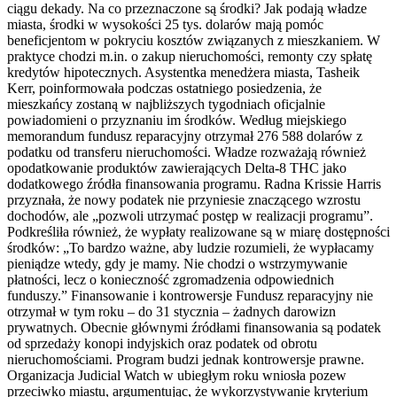
ciągu dekady. Na co przeznaczone są środki? Jak podają władze
miasta, środki w wysokości 25 tys. dolarów mają pomóc
beneficjentom w pokryciu kosztów związanych z mieszkaniem. W
praktyce chodzi m.in. o zakup nieruchomości, remonty czy spłatę
kredytów hipotecznych. Asystentka menedżera miasta, Tasheik
Kerr, poinformowała podczas ostatniego posiedzenia, że
mieszkańcy zostaną w najbliższych tygodniach oficjalnie
powiadomieni o przyznaniu im środków. Według miejskiego
memorandum fundusz reparacyjny otrzymał 276 588 dolarów z
podatku od transferu nieruchomości. Władze rozważają również
opodatkowanie produktów zawierających Delta-8 THC jako
dodatkowego źródła finansowania programu. Radna Krissie Harris
przyznała, że nowy podatek nie przyniesie znaczącego wzrostu
dochodów, ale „pozwoli utrzymać postęp w realizacji programu”.
Podkreśliła również, że wypłaty realizowane są w miarę dostępności
środków: „To bardzo ważne, aby ludzie rozumieli, że wypłacamy
pieniądze wtedy, gdy je mamy. Nie chodzi o wstrzymywanie
płatności, lecz o konieczność zgromadzenia odpowiednich
funduszy.” Finansowanie i kontrowersje Fundusz reparacyjny nie
otrzymał w tym roku – do 31 stycznia – żadnych darowizn
prywatnych. Obecnie głównymi źródłami finansowania są podatek
od sprzedaży konopi indyjskich oraz podatek od obrotu
nieruchomościami. Program budzi jednak kontrowersje prawne.
Organizacja Judicial Watch w ubiegłym roku wniosła pozew
przeciwko miastu, argumentując, że wykorzystywanie kryterium