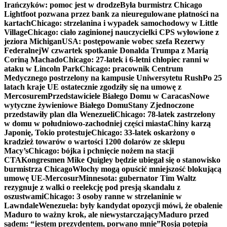
Irańczyków: pomoc jest w drodze
Była burmistrz Chicago
Lightfoot pozwana przez bank za nieuregulowane płatności na
kartach
Chicago: strzelanina i wypadek samochodowy w Little
Village
Chicago: ciało zaginionej nauczycielki CPS wyłowione z
jeziora Michigan
USA: postępowanie wobec szefa Rezerwy
Federalnej
W czwartek spotkanie Donalda Trumpa z Maríą
Coriną Machado
Chicago: 27-latek i 6-letni chłopiec ranni w
ataku w Lincoln Park
Chicago: pracownik Centrum
Medycznego postrzelony na kampusie Uniwersytetu Rush
Po 25
latach kraje UE ostatecznie zgodziły się na umowę z
Mercosurem
Przedstawiciele Białego Domu w Caracas
Nowe
wytyczne żywieniowe Białego Domu
Stany Zjednoczone
przedstawiły plan dla Wenezueli
Chicago: 78-latek zastrzelony
w domu w południowo-zachodniej części miasta
Chiny karzą
Japonię, Tokio protestuje
Chicago: 33-latek oskarżony o
kradzież towarów o wartości 1200 dolarów ze sklepu
Macy’s
Chicago: bójka i pchnięcie nożem na stacji
CTA
Kongresmen Mike Quigley będzie ubiegał się o stanowisko
burmistrza Chicago
Włochy mogą opuścić mniejszość blokującą
umowę UE-Mercosur
Minnesota: gubernator Tim Waltz
rezygnuje z walki o reelekcję pod presją skandalu z
oszustwami
Chicago: 3 osoby ranne w strzelaninie w
Lawndale
Wenezuela: były kandydat opozycji mówi, że obalenie
Maduro to ważny krok, ale niewystarczający
Maduro przed
sądem: “jestem prezydentem, porwano mnie”
Rosja potępia