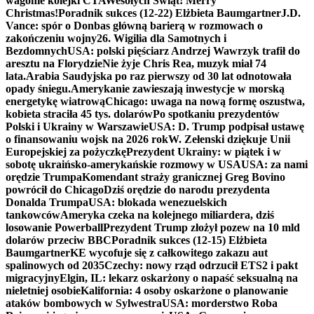
wagonie kolejki CTA
Wesołych Świąt! Merry
Christmas!
Poradnik sukces (12-22) Elżbieta Baumgartner
J.D.
Vance: spór o Donbas główną barierą w rozmowach o
zakończeniu wojny
26. Wigilia dla Samotnych i
Bezdomnych
USA: polski pięściarz Andrzej Wawrzyk trafił do
aresztu na Florydzie
Nie żyje Chris Rea, muzyk miał 74
lata.
Arabia Saudyjska po raz pierwszy od 30 lat odnotowała
opady śniegu.
Amerykanie zawieszają inwestycje w morską
energetykę wiatrową
Chicago: uwaga na nową formę oszustwa,
kobieta straciła 45 tys. dolarów
Po spotkaniu prezydentów
Polski i Ukrainy w Warszawie
USA: D. Trump podpisał ustawę
o finansowaniu wojsk na 2026 rok
W. Zełenski dziękuje Unii
Europejskiej za pożyczkę
Prezydent Ukrainy: w piątek i w
sobotę ukraińsko-amerykańskie rozmowy w USA
USA: za nami
orędzie Trumpa
Komendant straży granicznej Greg Bovino
powrócił do Chicago
Dziś orędzie do narodu prezydenta
Donalda Trumpa
USA: blokada wenezuelskich
tankowców
Ameryka czeka na kolejnego miliardera, dziś
losowanie Powerball
Prezydent Trump złożył pozew na 10 mld
dolarów przeciw BBC
Poradnik sukces (12-15) Elżbieta
Baumgartner
KE wycofuje się z całkowitego zakazu aut
spalinowych od 2035
Czechy: nowy rząd odrzucił ETS2 i pakt
migracyjny
Elgin, IL: lekarz oskarżony o napaść seksualną na
nieletniej osobie
Kalifornia: 4 osoby oskarżone o planowanie
ataków bombowych w Sylwestra
USA: morderstwo Roba