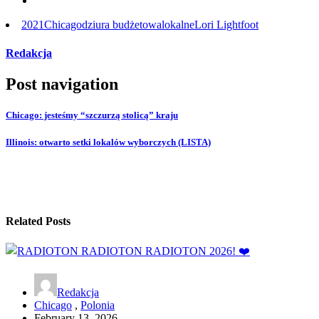
2021
Chicago
dziura budżetowa
lokalne
Lori Lightfoot
Redakcja
Post navigation
Chicago: jesteśmy “szczurzą stolicą” kraju
Illinois: otwarto setki lokalów wyborczych (LISTA)
Related Posts
Redakcja
Chicago
,
Polonia
February 13, 2026