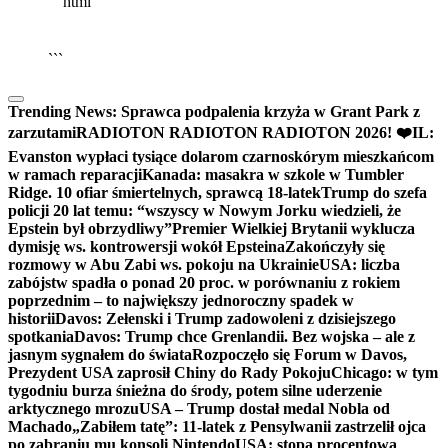
```html
▶
Kliknij PLAY, aby słuchać
🔈
🔊
```
Trending News:
Sprawca podpalenia krzyża w Grant Park z
zarzutami
RADIOTON RADIOTON RADIOTON 2026! ❤️
IL:
Evanston wypłaci tysiące dolarom czarnoskórym mieszkańcom
w ramach reparacji
Kanada: masakra w szkole w Tumbler
Ridge. 10 ofiar śmiertelnych, sprawcą 18-latek
Trump do szefa
policji 20 lat temu: “wszyscy w Nowym Jorku wiedzieli, że
Epstein był obrzydliwy”
Premier Wielkiej Brytanii wyklucza
dymisję ws. kontrowersji wokół Epsteina
Zakończyły się
rozmowy w Abu Zabi ws. pokoju na Ukrainie
USA: liczba
zabójstw spadła o ponad 20 proc. w porównaniu z rokiem
poprzednim – to największy jednoroczny spadek w
historii
Davos: Zełenski i Trump zadowoleni z dzisiejszego
spotkania
Davos: Trump chce Grenlandii. Bez wojska – ale z
jasnym sygnałem do świata
Rozpoczęło się Forum w Davos,
Prezydent USA zaprosił Chiny do Rady Pokoju
Chicago: w tym
tygodniu burza śnieżna do środy, potem silne uderzenie
arktycznego mrozu
USA – Trump dostał medal Nobla od
Machado
„Zabiłem tatę”: 11-latek z Pensylwanii zastrzelił ojca
po zabraniu mu konsoli Nintendo
USA: stopa procentowa