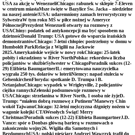
USA za akcję w Wenezueli
Chicago: rabunek w sklepie 7-Eleven
w centrum miasta
Msze święte w Bazylice Św. Jacka – niedzielne
na naszej antenie!
USA: udaremniony zamach terrorystyczny w
Sylwestra
W tym roku MŚ w piłce nożnej w Ameryce
Północnej
Prezydent Wenezueli otwarty na rozmowy z
USA
Chiny: podatek od antykoncepcji ma być sposobem na
dzietność
Donald Trump: USA gotowe do wsparcia irańskich
demonstrantów
Chicago: 7-letni chłopiec postrzelony w domu w
Humboldt Park
Relacja z Wigilii na Jackowie
2025.
Amerykańskie wejście w nowy rok
Chicago: 25-latek
pobity i okradziony w River North
Polska: rekordowa liczba
policjantów w służbie
Sylwester w Chicago
Poradnik sukces (12-
29) Elżbieta Baumgartner
IL: emerytowana nauczycielka
wygrała 250 tys. dolarów w loterii
Niemcy: napad stulecia w
Gelsenkirchen
Floryda: spotkanie D. Trumpa i B.
Netanjahu
Chicago: wypadek w Wrigleyville, 2 policjantów
ciężko rannych
Zełenski podsumowuje rozmowy w
USA
Chicago: strzelanina w River North, 1 osoba nie żyje
D.
Trump: “miałem dobrą rozmowę z Putinem”
Manewry Chin
wokół Tajwanu
Chicago: 32-letni mężczyzna dźgnięty nożem w
wagonie kolejki CTA
Wesołych Świąt! Merry
Christmas!
Poradnik sukces (12-22) Elżbieta Baumgartner
J.D.
Vance: spór o Donbas główną barierą w rozmowach o
zakończeniu wojny
26. Wigilia dla Samotnych i
Bezdomnych
USA: polski pięściarz Andrzej Wawrzyk trafił do