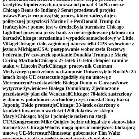
kredytów hipotecznych najniższa od ponad 3 lat
Na mecze
Chicago Bears do Indiany? Senat przedstawił projekt
ustawy
Paryż: rozpoczął się proces, który zadecyduje o
politycznej przyszłości Marine Le Pen
Donald Trump do
Irańczyków: pomoc jest w drodze
Była burmistrz Chicago
Lightfoot pozwana przez bank za nieuregulowane płatności na
kartach
Chicago: strzelanina i wypadek samochodowy w Little
Village
Chicago: ciało zaginionej nauczycielki CPS wyłowione z
jeziora Michigan
USA: postępowanie wobec szefa Rezerwy
Federalnej
W czwartek spotkanie Donalda Trumpa z Maríą
Coriną Machado
Chicago: 27-latek i 6-letni chłopiec ranni w
ataku w Lincoln Park
Chicago: pracownik Centrum
Medycznego postrzelony na kampusie Uniwersytetu Rush
Po 25
latach kraje UE ostatecznie zgodziły się na umowę z
Mercosurem
Przedstawiciele Białego Domu w Caracas
Nowe
wytyczne żywieniowe Białego Domu
Stany Zjednoczone
przedstawiły plan dla Wenezueli
Chicago: 78-latek zastrzelony
w domu w południowo-zachodniej części miasta
Chiny karzą
Japonię, Tokio protestuje
Chicago: 33-latek oskarżony o
kradzież towarów o wartości 1200 dolarów ze sklepu
Macy’s
Chicago: bójka i pchnięcie nożem na stacji
CTA
Kongresmen Mike Quigley będzie ubiegał się o stanowisko
burmistrza Chicago
Włochy mogą opuścić mniejszość blokującą
umowę UE-Mercosur
Minnesota: gubernator Tim Waltz
rezygnuje z walki o reelekcję pod presją skandalu z