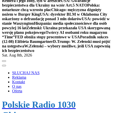
Reinera i jego żony, syn w areszcie
USA: Gwarancje
bezpieczeństwa dla Ukrainy na wzór Art.5 NATO
Polska:
notariusze chcą wzrostu płac
Chicago: mężczyzna dźgnięty
nożem w Burger King
USA: dyrektor BLM w Oklahoma City
oskarżony o defraudację ponad 3 mln dolarów
USA: powódź w
stanie Waszyngton
Hiszpania: media społecznościowe dla osób
powyżej 16 lat
Zełenski: Ukraina przekazała USA skorygowaną
wersję planu pokojowego
Twórcy AI osobami roku magazynu
“Time”
FED obniża stopy procentowe w USA
Poradnik sukces
(12-08) Elżbieta Baumgartner
D.Trump: W. Zełenski musi pójść
na ustępstwa
W.Zełenski – wybory możliwe, jeśli USA zapewnią
ich bezpieczeństwo
Sat. Aug 8th, 2026
SŁUCHAJ NAS
Reklama
Kontakt
O nas
Oferta
Polskie Radio 1030