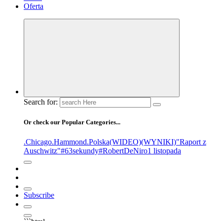
Oferta
Search for:
Or check our Popular Categories...
.Chicago
.Hammond
.Polska
(WIDEO)
(WYNIKI)
"Raport z
Auschwitz"
#63sekundy
#RobertDeNiro
1 listopada
Subscribe