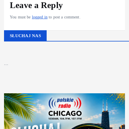
Leave a Reply
You must be
logged in
to post a comment.
SŁUCHAJ NAS
▶
Kliknij PLAY, aby słuchać
🔊
```