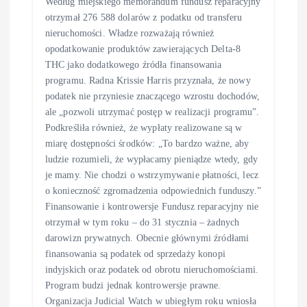
Według miejskiego memorandum fundusz reparacyjny
otrzymał 276 588 dolarów z podatku od transferu
nieruchomości. Władze rozważają również
opodatkowanie produktów zawierających Delta-8
THC jako dodatkowego źródła finansowania
programu. Radna Krissie Harris przyznała, że nowy
podatek nie przyniesie znaczącego wzrostu dochodów,
ale „pozwoli utrzymać postęp w realizacji programu”.
Podkreśliła również, że wypłaty realizowane są w
miarę dostępności środków: „To bardzo ważne, aby
ludzie rozumieli, że wypłacamy pieniądze wtedy, gdy
je mamy. Nie chodzi o wstrzymywanie płatności, lecz
o konieczność zgromadzenia odpowiednich funduszy.”
Finansowanie i kontrowersje Fundusz reparacyjny nie
otrzymał w tym roku – do 31 stycznia – żadnych
darowizn prywatnych. Obecnie głównymi źródłami
finansowania są podatek od sprzedaży konopi
indyjskich oraz podatek od obrotu nieruchomościami.
Program budzi jednak kontrowersje prawne.
Organizacja Judicial Watch w ubiegłym roku wniosła