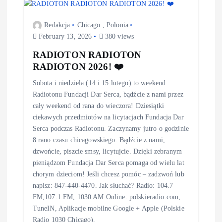
Redakcja
Chicago
,
Polonia
February 13, 2026
380 views
RADIOTON RADIOTON
RADIOTON 2026! ❤️
Sobota i niedziela (14 i 15 lutego) to weekend
Radiotonu Fundacji Dar Serca, bądźcie z nami przez
cały weekend od rana do wieczora! Dziesiątki
ciekawych przedmiotów na licytacjach Fundacja Dar
Serca podczas Radiotonu. Zaczynamy jutro o godzinie
8 rano czasu chicagowskiego. Bądźcie z nami,
dzwońcie, piszcie smsy, licytujcie. Dzięki zebranym
pieniądzom Fundacja Dar Serca pomaga od wielu lat
chorym dzieciom! Jeśli chcesz pomóc – zadzwoń lub
napisz: 847-440-4470. Jak słuchać? Radio: 104.7
FM,107.1 FM, 1030 AM Online: polskieradio.com,
TuneIN, Aplikacje mobilne Google + Apple (Polskie
Radio 1030 Chicago).