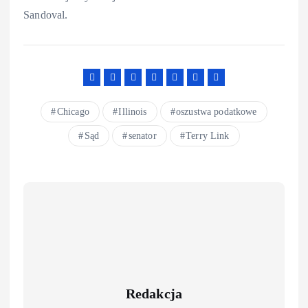
Sandoval.
Chicago
Illinois
oszustwa podatkowe
Sąd
senator
Terry Link
Redakcja