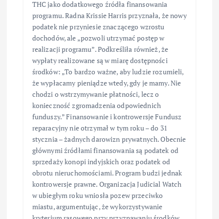
THC jako dodatkowego źródła finansowania
programu. Radna Krissie Harris przyznała, że nowy
podatek nie przyniesie znaczącego wzrostu
dochodów, ale „pozwoli utrzymać postęp w
realizacji programu”. Podkreśliła również, że
wypłaty realizowane są w miarę dostępności
środków: „To bardzo ważne, aby ludzie rozumieli,
że wypłacamy pieniądze wtedy, gdy je mamy. Nie
chodzi o wstrzymywanie płatności, lecz o
konieczność zgromadzenia odpowiednich
funduszy.” Finansowanie i kontrowersje Fundusz
reparacyjny nie otrzymał w tym roku – do 31
stycznia – żadnych darowizn prywatnych. Obecnie
głównymi źródłami finansowania są podatek od
sprzedaży konopi indyjskich oraz podatek od
obrotu nieruchomościami. Program budzi jednak
kontrowersje prawne. Organizacja Judicial Watch
w ubiegłym roku wniosła pozew przeciwko
miastu, argumentując, że wykorzystywanie
kryterium rasowego przy przyznawaniu środków