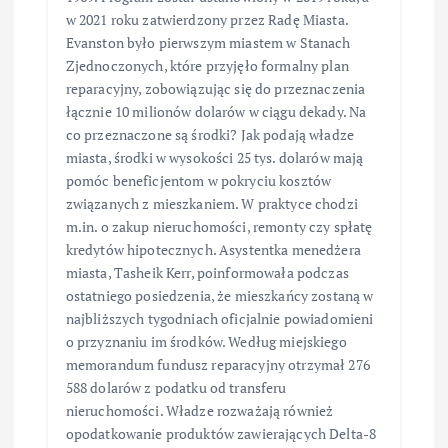
w 2021 roku zatwierdzony przez Radę Miasta.
Evanston było pierwszym miastem w Stanach
Zjednoczonych, które przyjęło formalny plan
reparacyjny, zobowiązując się do przeznaczenia
łącznie 10 milionów dolarów w ciągu dekady. Na
co przeznaczone są środki? Jak podają władze
miasta, środki w wysokości 25 tys. dolarów mają
pomóc beneficjentom w pokryciu kosztów
związanych z mieszkaniem. W praktyce chodzi
m.in. o zakup nieruchomości, remonty czy spłatę
kredytów hipotecznych. Asystentka menedżera
miasta, Tasheik Kerr, poinformowała podczas
ostatniego posiedzenia, że mieszkańcy zostaną w
najbliższych tygodniach oficjalnie powiadomieni
o przyznaniu im środków. Według miejskiego
memorandum fundusz reparacyjny otrzymał 276
588 dolarów z podatku od transferu
nieruchomości. Władze rozważają również
opodatkowanie produktów zawierających Delta-8