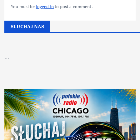
You must be
logged in
to post a comment.
SŁUCHAJ NAS
▶
Kliknij PLAY, aby słuchać
```