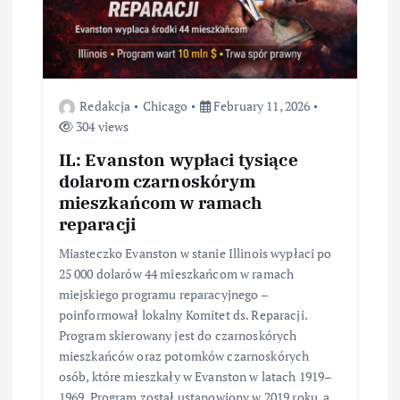
Redakcja
Chicago
February 11, 2026
304 views
IL: Evanston wypłaci tysiące
dolarom czarnoskórym
mieszkańcom w ramach
reparacji
Miasteczko Evanston w stanie Illinois wypłaci po
25 000 dolarów 44 mieszkańcom w ramach
miejskiego programu reparacyjnego –
poinformował lokalny Komitet ds. Reparacji.
Program skierowany jest do czarnoskórych
mieszkańców oraz potomków czarnoskórych
osób, które mieszkały w Evanston w latach 1919–
1969. Program został ustanowiony w 2019 roku, a