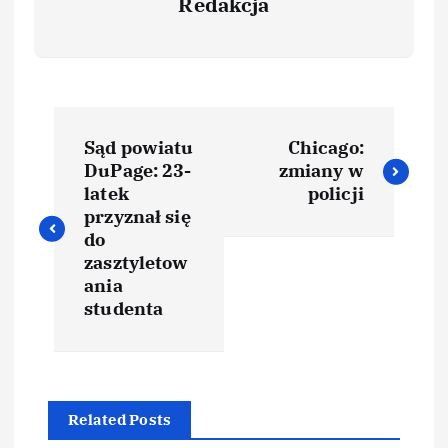
Redakcja
Sąd powiatu
Chicago:
DuPage: 23-
zmiany w
latek
policji
przyznał się
do
zasztyletow
ania
studenta
Related Posts