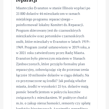
Miasteczko Evanston w stanie Illinois wypłaci po
25 000 dolarów 44 mieszkańcom w ramach
miejskiego programu reparacyjnego –
poinformował lokalny Komitet ds. Reparacji.
Program skierowany jest do czarnoskórych
mieszkańców oraz potomków czarnoskórych
osób, które mieszkały w Evanston w latach 1919–
1969. Program został ustanowiony w 2019 roku, a
w 2021 roku zatwierdzony przez Radę Miasta.
Evanston było pierwszym miastem w Stanach
Zjednoczonych, które przyjęło formalny plan
reparacyjny, zobowiązując się do przeznaczenia
łącznie 10 milionów dolarów w ciągu dekady. Na
co przeznaczone są środki? Jak podają władze
miasta, środki w wysokości 25 tys. dolarów mają
pomóc beneficjentom w pokryciu kosztów
związanych z mieszkaniem. W praktyce chodzi
m.in. o zakup nieruchomości, remonty czy spłatę
kredytów hipotecznych. Asystentka menedżera