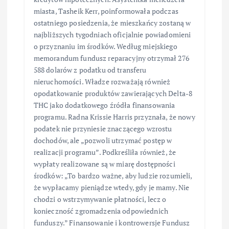
miasta, Tasheik Kerr, poinformowała podczas
ostatniego posiedzenia, że mieszkańcy zostaną w
najbliższych tygodniach oficjalnie powiadomieni
o przyznaniu im środków. Według miejskiego
memorandum fundusz reparacyjny otrzymał 276
588 dolarów z podatku od transferu
nieruchomości. Władze rozważają również
opodatkowanie produktów zawierających Delta-8
THC jako dodatkowego źródła finansowania
programu. Radna Krissie Harris przyznała, że nowy
podatek nie przyniesie znaczącego wzrostu
dochodów, ale „pozwoli utrzymać postęp w
realizacji programu”. Podkreśliła również, że
wypłaty realizowane są w miarę dostępności
środków: „To bardzo ważne, aby ludzie rozumieli,
że wypłacamy pieniądze wtedy, gdy je mamy. Nie
chodzi o wstrzymywanie płatności, lecz o
konieczność zgromadzenia odpowiednich
funduszy.” Finansowanie i kontrowersje Fundusz